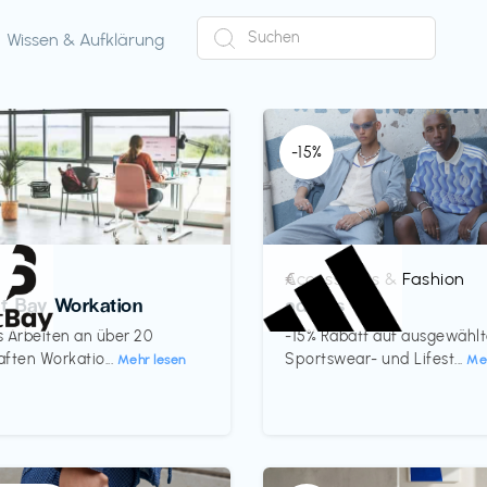
Wissen & Aufklärung
-15%
Accessoires & Fashion
€‎
ct Bay Workation
adidas
es Arbeiten an über 20
-15% Rabatt auf ausgewähl
ften Workatio...
Sportswear- und Lifest...
Mehr lesen
Me