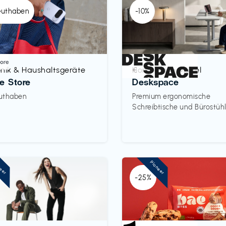
Guthaben
-10%
onik & Haushaltsgeräte
Homeoffice Möbel
€‎
e Store
Deskspace
uthaben
Premium ergonomische
Schreibtische und Bürostüh
neer
Pioneer
-25%