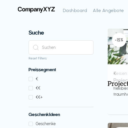
Dashboard
Alle Angebote
Suche
-15%
Reset Filters
Preissegment
Reisen
€‎
€‎
Proje
€‎€‎
flexibl
traumha
€‎€‎+
GeschenkIdeen
Geschenke