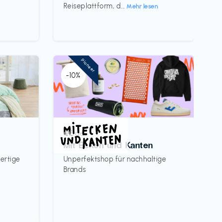
Reiseplattform, d...
Mehr lesen
Pioneer
-10%
Mode
€€‎
Mit Ecken und Kanten
ertige
Unperfektshop für nachhaltige
Brands