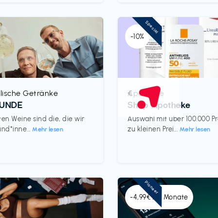
Special
-10%
lische Getränke
Apotheke
€‎
REUNDE
Shop Apotheke
ten Weine sind die, die wir
Auswahl mit über 100.000 P
und*inne...
zu kleinen Prei...
Mehr lesen
Mehr lesen
Pioneer
-4,99€ x 6 Monate