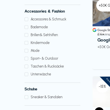
+50€ 
Accessories & Fashion
Accessoires & Schmuck
Bademode
Elektr
€€‎
Brillen& Sehhilfen
Googl
Kindermode
+50€ G
Mode
Sport- & Outdoor
Taschen & Rucksäcke
Unterwäsche
Pio
-15%
Schuhe
Sneaker & Sandalen