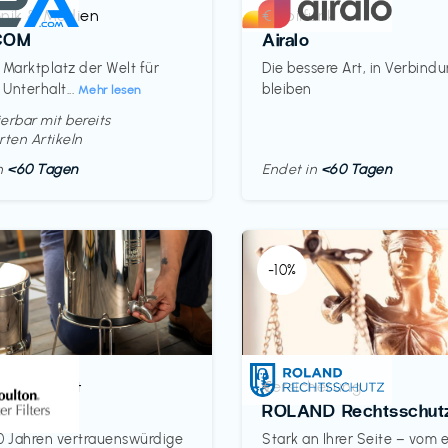
onik & Medien
Mobilfunk
€‎
COM
Airalo
 Marktplatz der Welt für
Die bessere Art, in Verbind
 Unterhalt...
bleiben
Mehr lesen
erbar mit bereits
rten Artikeln
in
<60 Tagen
Endet in
<60 Tagen
-10%
& Haushalt
Versicherung
€‎
on
ROLAND Rechtsschut
0 Jahren vertrauenswürdige
Stark an Ihrer Seite – vom 