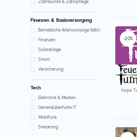
Zahnbürste & Zahnpflege
Finanzen & Basisversorgung
Betriebliche Altersvorsorge (bAV)
-20%
Finanzen
Solaranlage
Strom
Versicherung
Verans
€€‎
Feuer
Tech
hope T
Elektronik & Medien
Generalüberholte IT
Mobilfunk
Streaming