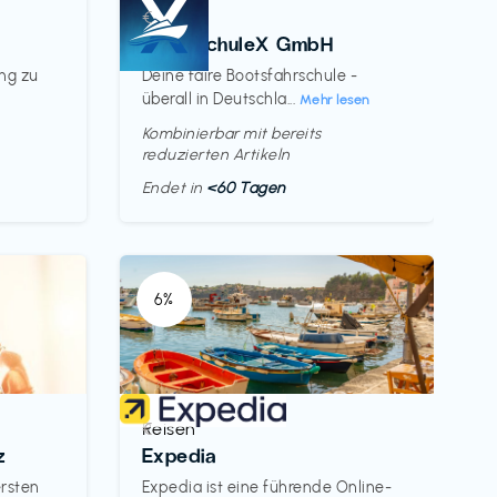
Kurse
€‎
BootsschuleX GmbH
ung zu
Deine faire Bootsfahrschule -
überall in Deutschla...
Mehr lesen
Kombinierbar mit bereits
reduzierten Artikeln
Endet in
<60 Tagen
6%
Reisen
€‎
z
Expedia
ersten
Expedia ist eine führende Online-