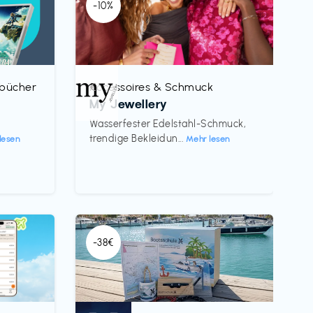
-10%
rbücher
Accessoires & Schmuck
€‎
My Jewellery
h
Wasserfester Edelstahl-Schmuck,
trendige Bekleidun...
lesen
Mehr lesen
-38€