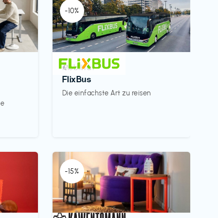
-10%
Mobilität
€‎
FlixBus
Die einfachste Art zu reisen
le
-15%