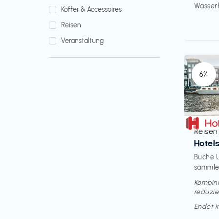
Wasserfi
Koffer & Accessoires
Reisen
Veranstaltung
6%
Reisen
€‎
Hotel
Buche U
sammle 
Kombini
reduzie
Endet 