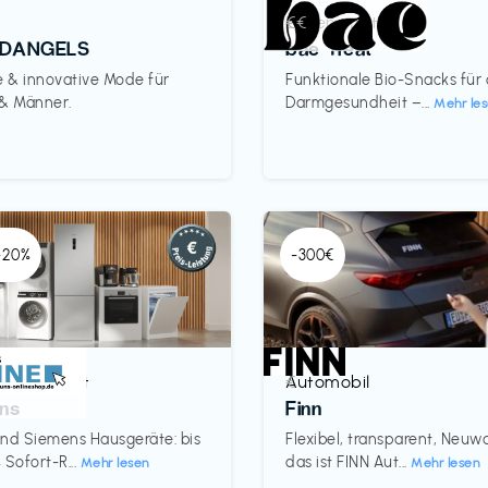
Lebensmittel
€€‎
DANGELS
bae Treat
e & innovative Mode für
Funktionale Bio-Snacks für
 & Männer.
Darmgesundheit –...
Mehr le
 -20%
-300€
& Haushalt
Automobil
€‎
ns
Finn
nd Siemens Hausgeräte: bis
Flexibel, transparent, Neu
 Sofort-R...
das ist FINN Aut...
Mehr lesen
Mehr lesen