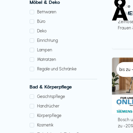
Möbel & Deko
Mode
€‎
Bettwaren
ARME
Büro
Zeitlos
Frauen
Deko
Einrichtung
Lampen
Matratzen
Regale und Schränke
bis zu
Bad & Körperpflege
Gesichtspflege
Küche 
€‎
Handtücher
Sieme
Körperpflege
Bosch u
Kosmetik
zu -20%