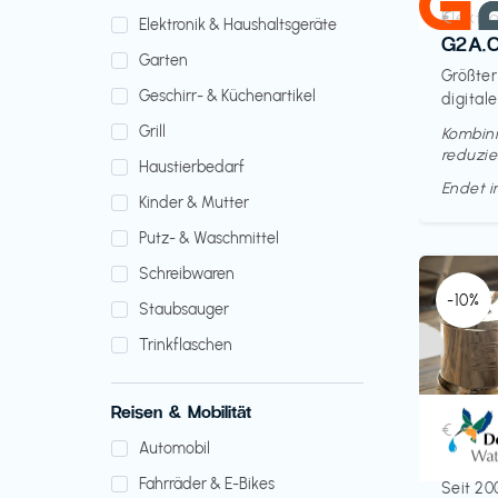
Elektr
€‎
Elektronik & Haushaltsgeräte
G2A.
Garten
Größter
Geschirr- & Küchenartikel
digitale
Grill
Kombini
reduzie
Haustierbedarf
Endet 
Kinder & Mutter
Putz- & Waschmittel
Schreibwaren
-10%
Staubsauger
Trinkflaschen
Reisen & Mobilität
Küche 
€‎
Automobil
Doult
Fahrräder & E-Bikes
Seit 20