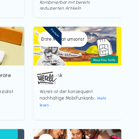
Kombinierbar mit bereits
reduzierten Artikeln
Pioneer
Erste Monat umsonst
eräte
Mobilfunk
€‎
WEtell
zialist
WEtell ist der konsequent
nachhaltige Mobilfunkanb...
Mehr
lesen