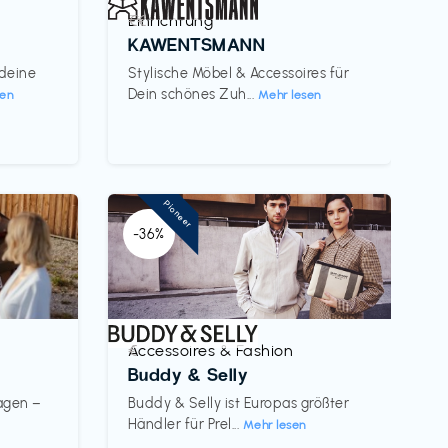
Einrichtung
€€‎
KAWENTSMANN
 deine
Stylische Möbel & Accessoires für
Dein schönes Zuh...
sen
Mehr lesen
Pioneer
-36%
Accessoires & Fashion
€‎
Buddy & Selly
wagen –
Buddy & Selly ist Europas größter
Händler für Prel...
Mehr lesen