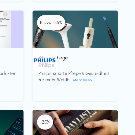
Bis zu -35%
Körperpflege
€€‎
Philips
rodukten
Philips: smarte Pflege & Gesundheit
für mehr Wohlb...
Mehr lesen
-20%