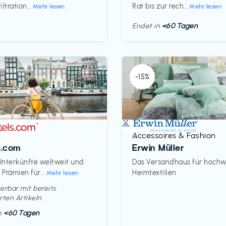
ltration...
Rat bis zur rech...
Mehr lesen
Mehr lesen
Endet in
<60 Tagen
-15%
Accessoires & Fashion
€‎
s.com
Erwin Müller
nterkünfte weltweit und
Das Versandhaus für hochw
Prämien für...
Heimtextilien
Mehr lesen
erbar mit bereits
rten Artikeln
in
<60 Tagen