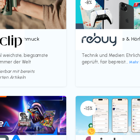
-8%
oires & Schmuck
Bücher, Magazine & Hö
€‎
p
rebuy
l weichste, biegsamste
Technik und Medien: Ehrlic
ammer der Welt
geprüft, fair bepreist...
Mehr 
erbar mit bereits
rten Artikeln
-15%