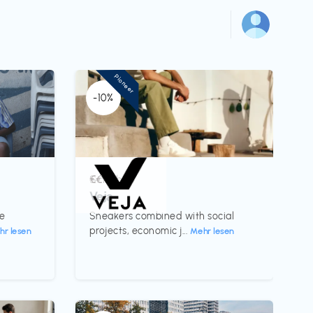
Pioneer
-10%
Schuhe
€€‎
Veja
te
Sneakers combined with social
projects, economic j...
hr lesen
Mehr lesen