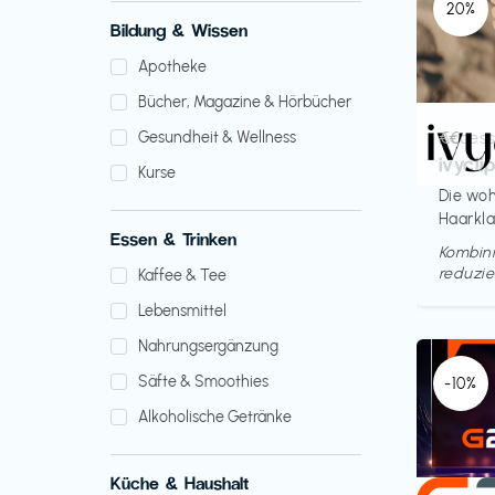
20%
Bildung & Wissen
Apotheke
Bücher, Magazine & Hörbücher
Access
€€‎
Gesundheit & Wellness
ivycli
Kurse
Die woh
Haarkl
Essen & Trinken
Kombini
reduzie
Kaffee & Tee
Lebensmittel
Nahrungsergänzung
Säfte & Smoothies
-10%
Alkoholische Getränke
Küche & Haushalt