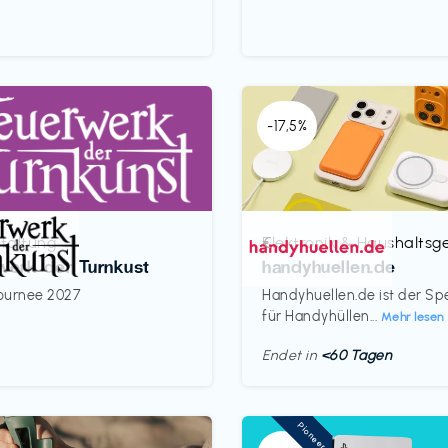
-17,5%
taltung
Elektronik & Haushaltsg
€‎
werk der Turnkust
handyhuellen.de
ournee 2027
Handyhuellen.de ist der Spe
für Handyhüllen...
Mehr lesen
Endet in
<60 Tagen
Pioneer