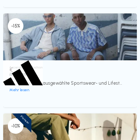
-15%
Accessoires & Fashion
€‎
adidas
-15% Rabatt auf ausgewählte Sportswear- und Lifest...
Mehr lesen
Pioneer
-10%