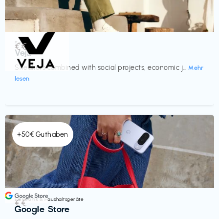
Schuhe
€€‎
Veja
Sneakers combined with social projects, economic j...
Mehr
lesen
+50€ Guthaben
Elektronik & Haushaltsgeräte
€€‎
Google Store