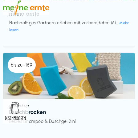
Küche & Haushalt
€‎
meine ernte
Nachhaltiges Gärtnern erleben mit vorbereiteten Mi...
Mehr
lesen
bis zu -15%
Körperpflege
€‎
Duschbrocken
Festes Shampoo & Duschgel 2in1