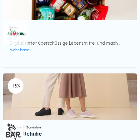
Essen
€‎
Sirplus
Sirplus rettet überschüssige Lebensmittel und mach...
Mehr lesen
-15%
Sneaker & Sandalen
€‎
BÄR Schuhe