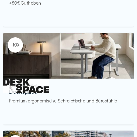
+50€ Guthaben
-10%
Homeoffice Möbel
€‎
Deskspace
Premium ergonomische Schreibtische und Bürostühle