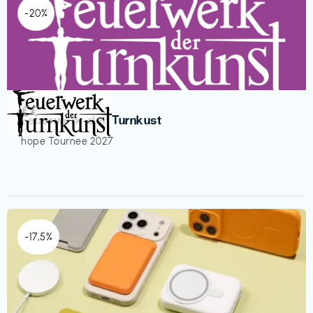
-20%
Veranstaltung
€€‎
Feuerwerk der Turnkust
hope Tournee 2027
-17,5%