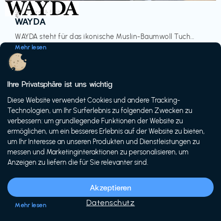
Accessoires & Fashion
€‎
WAYDA
WAYDA steht für das ikonische Muslin-Baumwoll Tuch...
Mehr lesen
Ihre Privatsphäre ist uns wichtig
Diese Website verwendet Cookies und andere Tracking-
-20%
Technologien, um Ihr Surferlebnis zu folgenden Zwecken zu
verbessern: um grundlegende Funktionen der Website zu
ermöglichen, um ein besseres Erlebnis auf der Website zu bieten,
um Ihr Interesse an unseren Produkten und Dienstleistungen zu
messen und Marketinginteraktionen zu personalisieren, um
Anzeigen zu liefern die für Sie relevanter sind.
Fahrräder & E-Bikes
€€‎
Siech Cycles
Akzeptieren
Entdecke den Schweizer Brand für urbane Fahrräder...
Datenschutz
Mehr lesen