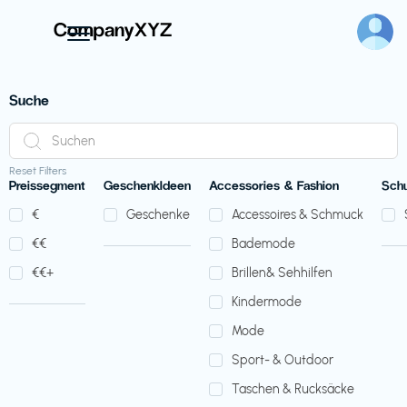
Suche
Reset Filters
Preissegment
GeschenkIdeen
Accessories & Fashion
Sch
€‎
Geschenke
Accessoires & Schmuck
€‎€‎
Bademode
€‎€‎+
Brillen& Sehhilfen
Kindermode
Mode
Sport- & Outdoor
Taschen & Rucksäcke