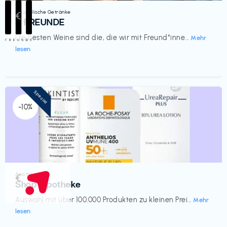
Alkoholische Getränke
€‎
III FREUNDE
Die besten Weine sind die, die wir mit Freund*inne...
Mehr
lesen
Special
-10%
Apotheke
€‎
Shop Apotheke
Auswahl mit über 100.000 Produkten zu kleinen Prei...
Mehr
lesen