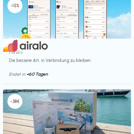
-15%
Mobilfunk
€‎
Airalo
Die bessere Art, in Verbindung zu bleiben
Endet in
<60 Tagen
-38€