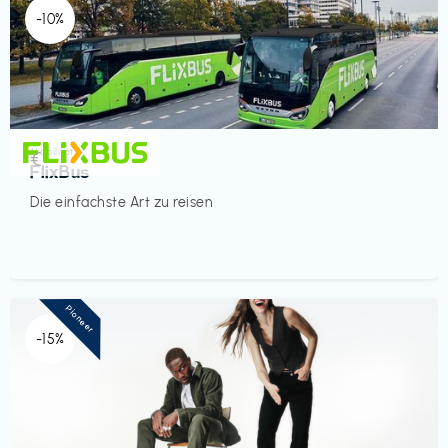
-10%
Mobilität
€‎
FlixBus
Die einfachste Art zu reisen
Pioneer
-15%