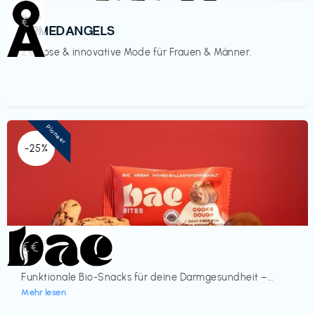
Mode
€‎
ARMEDANGELS
Zeitlose & innovative Mode für Frauen & Männer.
Pioneer
-25%
Lebensmittel
€€‎
bae Treat
Funktionale Bio-Snacks für deine Darmgesundheit –...
Mehr lesen