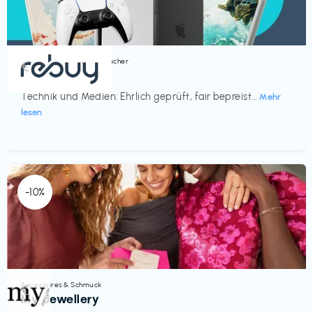
Bücher, Magazine & Hörbücher
€‎
rebuy
Technik und Medien: Ehrlich geprüft, fair bepreist...
Mehr
lesen
-10%
Accessoires & Schmuck
€‎
My Jewellery