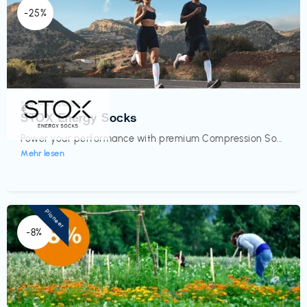
-25%
Sport- & Outdoor
€‎
STOX Energy Socks
Power your performance with premium Compression So...
Mehr lesen
Pioneer
-8%