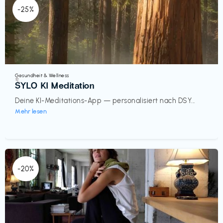
-25%
Gesundheit & Wellness
€‎
SYLO KI Meditation
Deine KI-Meditations-App — personalisiert nach DSY...
Mehr lesen
-20%