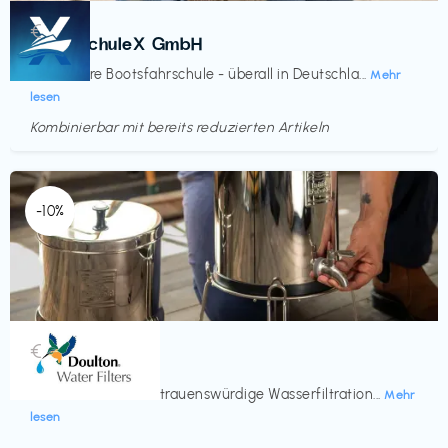
Kurse
€‎
BootsschuleX GmbH
Deine faire Bootsfahrschule - überall in Deutschla...
Mehr
lesen
Kombinierbar mit bereits reduzierten Artikeln
Endet in
<60 Tagen
-10%
Küche & Haushalt
€‎
Doulton
Seit 200 Jahren vertrauenswürdige Wasserfiltration...
Mehr
lesen