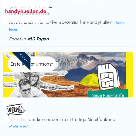
Elektronik & Haushaltsgeräte
€‎
handyhuellen.de
Handyhuellen.de ist der Spezialist für Handyhüllen...
Mehr
lesen
Endet in
<60 Tagen
Pioneer
Erste Monat umsonst
Mobilfunk
€‎
WEtell
WEtell ist der konsequent nachhaltige Mobilfunkanb...
Mehr lesen