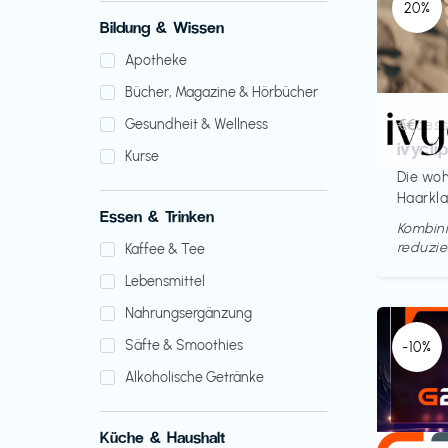
20%
Bildung & Wissen
Apotheke
Bücher, Magazine & Hörbücher
Access
€€‎
Gesundheit & Wellness
ivycli
Kurse
Die woh
Haarkl
Essen & Trinken
Kombini
reduzie
Kaffee & Tee
Lebensmittel
Nahrungsergänzung
Säfte & Smoothies
-10%
Alkoholische Getränke
Küche & Haushalt