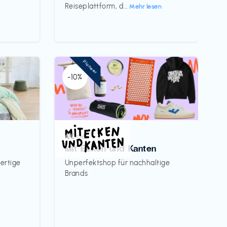
Reiseplattform, d...
Mehr lesen
Pioneer
-10%
Mode
€€‎
Mit Ecken und Kanten
ertige
Unperfektshop für nachhaltige
Brands