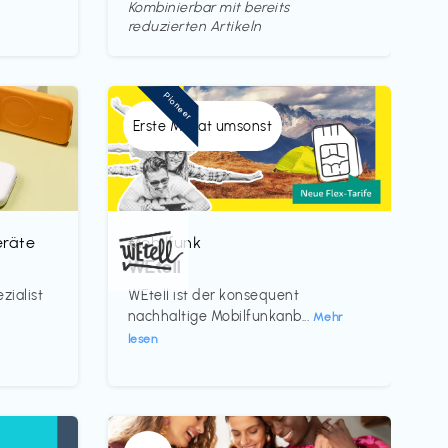
Kombinierbar mit bereits
reduzierten Artikeln
Pioneer
Erste Monat umsonst
eräte
Mobilfunk
€‎
WEtell
zialist
WEtell ist der konsequent
nachhaltige Mobilfunkanb...
Mehr
lesen