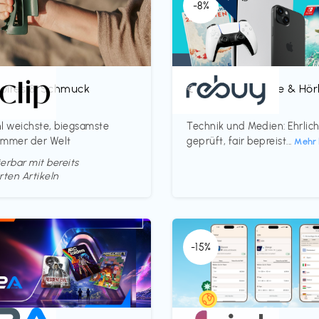
-8%
oires & Schmuck
Bücher, Magazine & Hö
€‎
p
rebuy
l weichste, biegsamste
Technik und Medien: Ehrlic
ammer der Welt
geprüft, fair bepreist...
Mehr 
erbar mit bereits
rten Artikeln
-15%