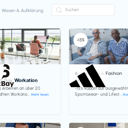
Wissen & Aufklärung
-15%
Accessoires & Fashion
€‎
ct Bay Workation
adidas
es Arbeiten an über 20
-15% Rabatt auf ausgewähl
ften Workatio...
Sportswear- und Lifest...
Mehr lesen
Me