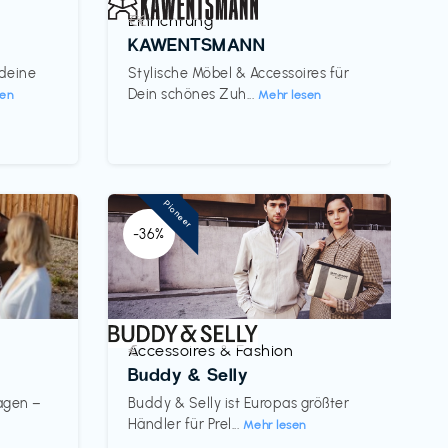
Einrichtung
€€‎
KAWENTSMANN
 deine
Stylische Möbel & Accessoires für
Dein schönes Zuh...
sen
Mehr lesen
Pioneer
-36%
Accessoires & Fashion
€‎
Buddy & Selly
wagen –
Buddy & Selly ist Europas größter
Händler für Prel...
Mehr lesen