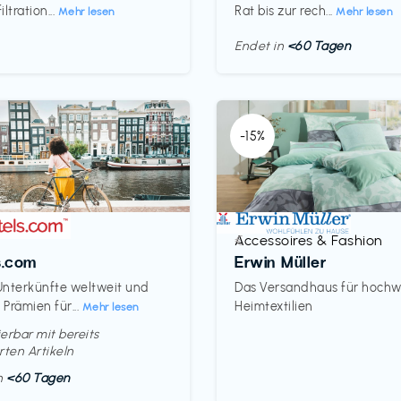
ltration...
Rat bis zur rech...
Mehr lesen
Mehr lesen
Endet in
<60 Tagen
-15%
Accessoires & Fashion
€‎
s.com
Erwin Müller
nterkünfte weltweit und
Das Versandhaus für hochw
Prämien für...
Heimtextilien
Mehr lesen
erbar mit bereits
rten Artikeln
in
<60 Tagen