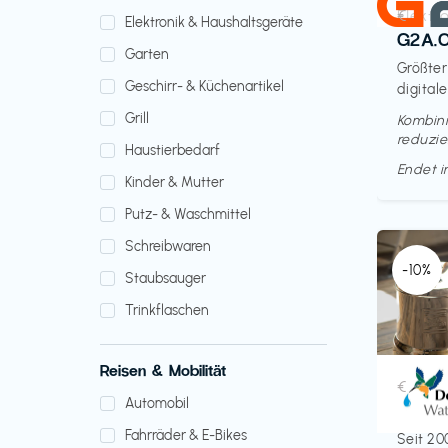
Elektr
€‎
Elektronik & Haushaltsgeräte
G2A.
Garten
Größter
Geschirr- & Küchenartikel
digitale
Grill
Kombini
reduzie
Haustierbedarf
Endet 
Kinder & Mutter
Putz- & Waschmittel
Schreibwaren
-10%
Staubsauger
Trinkflaschen
Reisen & Mobilität
Küche 
€‎
Automobil
Doult
Fahrräder & E-Bikes
Seit 20