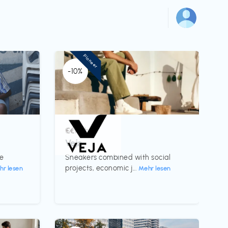
Pioneer
-10%
Schuhe
€€‎
Veja
te
Sneakers combined with social
projects, economic j...
hr lesen
Mehr lesen