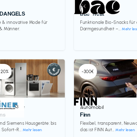
Lebensmittel
€€‎
DANGELS
bae Treat
e & innovative Mode für
Funktionale Bio-Snacks für
 & Männer.
Darmgesundheit –...
Mehr le
 -20%
-300€
& Haushalt
Automobil
€‎
ns
Finn
nd Siemens Hausgeräte: bis
Flexibel, transparent, Neu
 Sofort-R...
das ist FINN Aut...
Mehr lesen
Mehr lesen