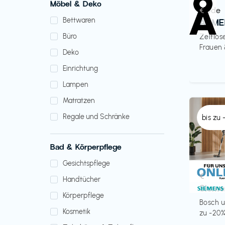
Möbel & Deko
Mode
€‎
Bettwaren
ARME
Büro
Zeitlos
Frauen
Deko
Einrichtung
Lampen
Matratzen
Regale und Schränke
bis zu
Bad & Körperpflege
Gesichtspflege
Küche 
€‎
Handtücher
Sieme
Körperpflege
Bosch u
Kosmetik
zu -20%