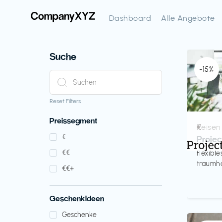
Dashboard
Alle Angebote
Suche
-15%
Reset Filters
Preissegment
Reisen
€‎
€‎
Proje
€‎€‎
flexibl
traumha
€‎€‎+
GeschenkIdeen
Geschenke