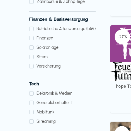
Zahnbürste & Zahnpflege
Finanzen & Basisversorgung
Betriebliche Altersvorsorge (bAV)
-20%
Finanzen
Solaranlage
Strom
Versicherung
Verans
€€‎
Feuer
Tech
hope T
Elektronik & Medien
Generalüberholte IT
Mobilfunk
Streaming