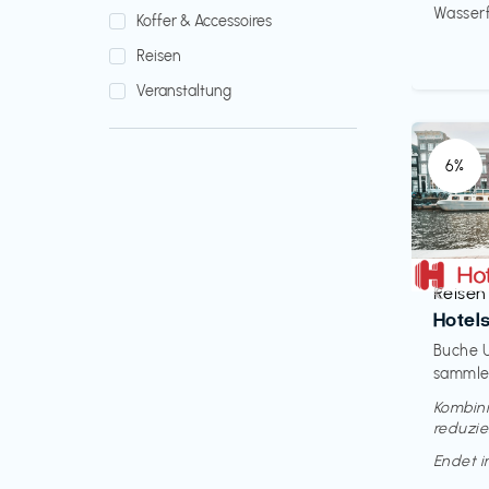
Wasserfi
Koffer & Accessoires
Reisen
Veranstaltung
6%
Reisen
€‎
Hotel
Buche U
sammle 
Kombini
reduzie
Endet 