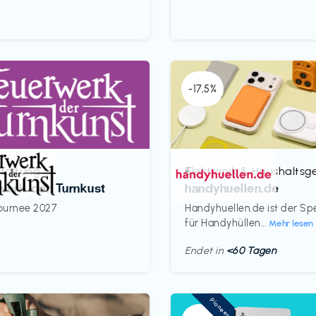
-17,5%
taltung
Elektronik & Haushaltsg
€‎
werk der Turnkust
handyhuellen.de
ournee 2027
Handyhuellen.de ist der Spe
für Handyhüllen...
Mehr lesen
Endet in
<60 Tagen
Pioneer