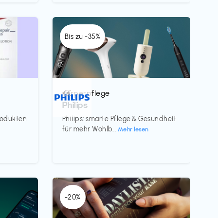
Bis zu -35%
Körperpflege
€€‎
Philips
rodukten
Philips: smarte Pflege & Gesundheit
für mehr Wohlb...
Mehr lesen
-20%