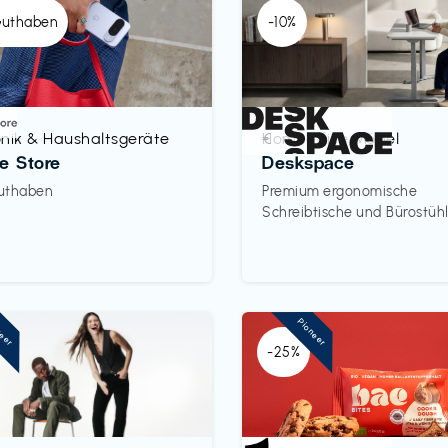
Guthaben
-10%
onik & Haushaltsgeräte
Homeoffice Möbel
€‎
e Store
Deskspace
uthaben
Premium ergonomische
Schreibtische und Bürostüh
neer
Pioneer
-25%