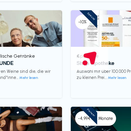
Special
-10%
lische Getränke
Apotheke
€‎
REUNDE
Shop Apotheke
ten Weine sind die, die wir
Auswahl mit über 100.000 P
und*inne...
zu kleinen Prei...
Mehr lesen
Mehr lesen
Pioneer
-4,99€ x 6 Monate