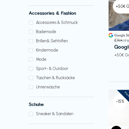
+50€ 
Accessories & Fashion
Accessoires & Schmuck
Bademode
Elektr
€€‎
Brillen& Sehhilfen
Googl
Kindermode
+50€ G
Mode
Sport- & Outdoor
Taschen & Rucksäcke
Unterwäsche
Pio
-15%
Schuhe
Sneaker & Sandalen