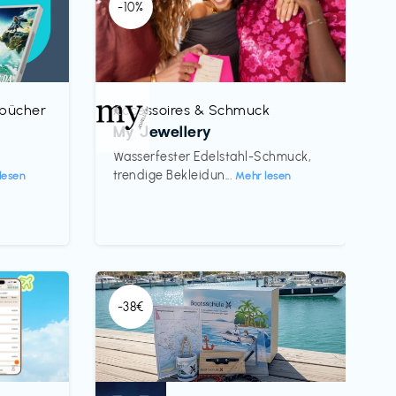
-10%
rbücher
Accessoires & Schmuck
€‎
My Jewellery
h
Wasserfester Edelstahl-Schmuck,
trendige Bekleidun...
lesen
Mehr lesen
-38€