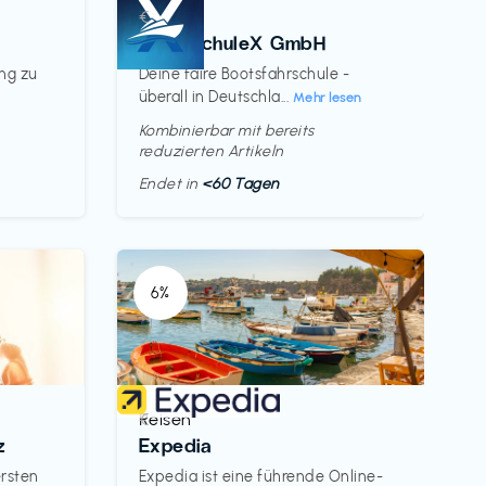
Kurse
€‎
BootsschuleX GmbH
ung zu
Deine faire Bootsfahrschule -
überall in Deutschla...
Mehr lesen
Kombinierbar mit bereits
reduzierten Artikeln
Endet in
<60 Tagen
6%
Reisen
€‎
z
Expedia
ersten
Expedia ist eine führende Online-