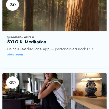
-25%
Gesundheit & Wellness
€‎
SYLO KI Meditation
Deine KI-Meditations-App — personalisiert nach DSY...
Mehr lesen
-20%