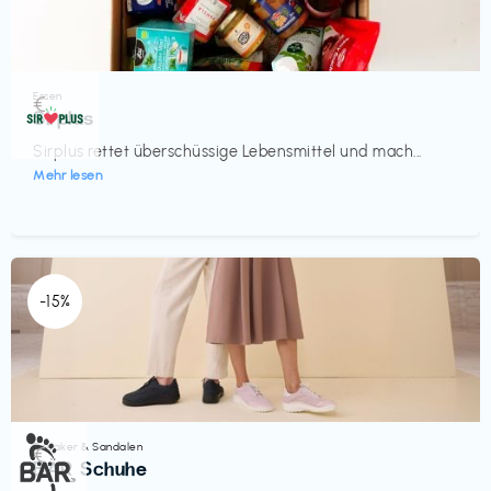
Essen
€‎
Sirplus
Sirplus rettet überschüssige Lebensmittel und mach...
Mehr lesen
-15%
Sneaker & Sandalen
€‎
BÄR Schuhe