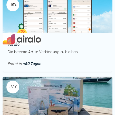
-15%
Mobilfunk
€‎
Airalo
Die bessere Art, in Verbindung zu bleiben
Endet in
<60 Tagen
-38€