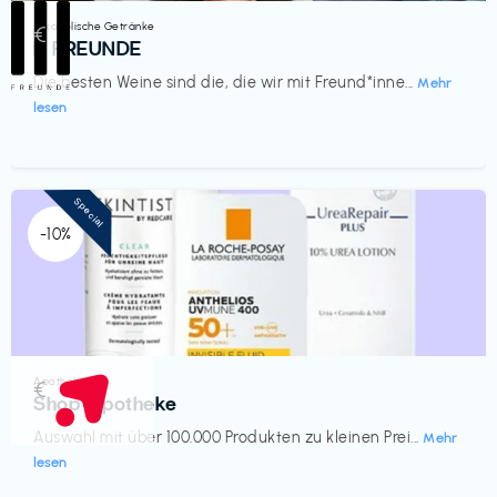
Alkoholische Getränke
€‎
III FREUNDE
Die besten Weine sind die, die wir mit Freund*inne...
Mehr
lesen
Special
-10%
Apotheke
€‎
Shop Apotheke
Auswahl mit über 100.000 Produkten zu kleinen Prei...
Mehr
lesen