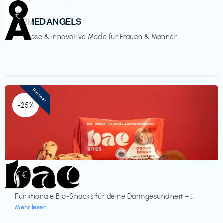
Mode
€‎
ARMEDANGELS
Zeitlose & innovative Mode für Frauen & Männer.
Pioneer
-25%
Lebensmittel
€€‎
bae Treat
Funktionale Bio-Snacks für deine Darmgesundheit –...
Mehr lesen