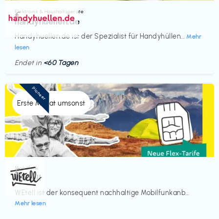
Elektronik & Haushaltsgeräte
€‎
handyhuellen.de
Handyhuellen.de ist der Spezialist für Handyhüllen...
Mehr
lesen
Endet in
<60 Tagen
Pioneer
Erste Monat umsonst
Mobilfunk
€‎
WEtell
WEtell ist der konsequent nachhaltige Mobilfunkanb...
Mehr lesen