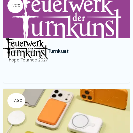
-20%
Veranstaltung
€€‎
Feuerwerk der Turnkust
hope Tournee 2027
-17,5%