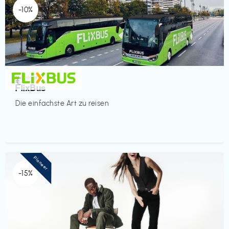
-10%
Mobilität
€‎
FlixBus
Die einfachste Art zu reisen
Pioneer
-15%