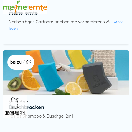
Küche & Haushalt
€‎
meine ernte
Nachhaltiges Gärtnern erleben mit vorbereiteten Mi...
Mehr
lesen
bis zu -15%
Körperpflege
€‎
Duschbrocken
Festes Shampoo & Duschgel 2in1