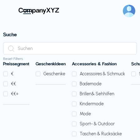
Suche
Reset Filters
Preissegment
GeschenkIdeen
Accessories & Fashion
Sch
€‎
Geschenke
Accessoires & Schmuck
€‎€‎
Bademode
€‎€‎+
Brillen& Sehhilfen
Kindermode
Mode
Sport- & Outdoor
Taschen & Rucksäcke