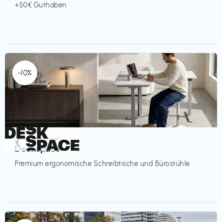
+50€ Guthaben
-10%
Homeoffice Möbel
€‎
Deskspace
Premium ergonomische Schreibtische und Bürostühle