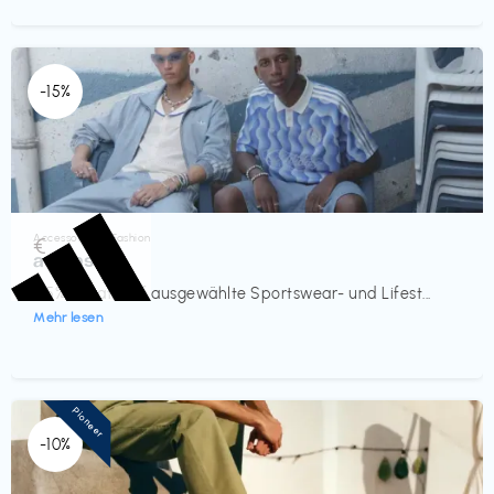
-15%
Accessoires & Fashion
€‎
adidas
-15% Rabatt auf ausgewählte Sportswear- und Lifest...
Mehr lesen
Pioneer
-10%