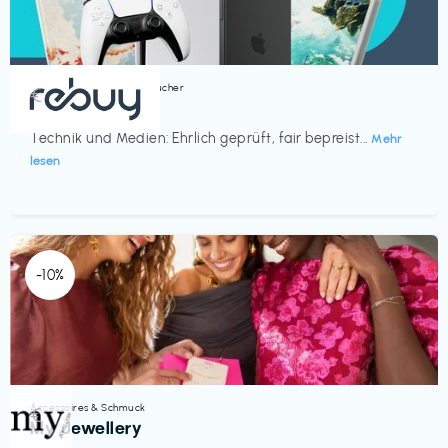
Bücher, Magazine & Hörbücher
€‎
rebuy
Technik und Medien: Ehrlich geprüft, fair bepreist...
Mehr
lesen
-10%
Accessoires & Schmuck
€‎
My Jewellery