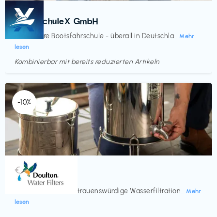
Kurse
€‎
BootsschuleX GmbH
Deine faire Bootsfahrschule - überall in Deutschla...
Mehr
lesen
Kombinierbar mit bereits reduzierten Artikeln
Endet in
<60 Tagen
-10%
Küche & Haushalt
€‎
Doulton
Seit 200 Jahren vertrauenswürdige Wasserfiltration...
Mehr
lesen