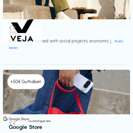
Schuhe
€€‎
Veja
Sneakers combined with social projects, economic j...
Mehr
lesen
+50€ Guthaben
Elektronik & Haushaltsgeräte
€€‎
Google Store