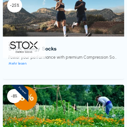
-25%
Sport- & Outdoor
€‎
STOX Energy Socks
Power your performance with premium Compression So...
Mehr lesen
Pioneer
-8%