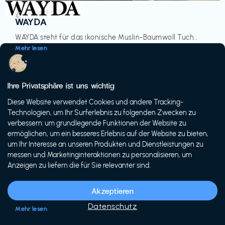
Accessoires & Fashion
€‎
WAYDA
WAYDA steht für das ikonische Muslin-Baumwoll Tuch...
Mehr lesen
Ihre Privatsphäre ist uns wichtig
Diese Website verwendet Cookies und andere Tracking-
-20%
Technologien, um Ihr Surferlebnis zu folgenden Zwecken zu
verbessern: um grundlegende Funktionen der Website zu
ermöglichen, um ein besseres Erlebnis auf der Website zu bieten,
um Ihr Interesse an unseren Produkten und Dienstleistungen zu
messen und Marketinginteraktionen zu personalisieren, um
Anzeigen zu liefern die für Sie relevanter sind.
Fahrräder & E-Bikes
€€‎
Siech Cycles
Akzeptieren
Entdecke den Schweizer Brand für urbane Fahrräder...
Datenschutz
Mehr lesen