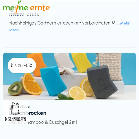
Küche & Haushalt
€‎
meine ernte
Nachhaltiges Gärtnern erleben mit vorbereiteten Mi...
Mehr
lesen
bis zu -15%
Körperpflege
€‎
Duschbrocken
Festes Shampoo & Duschgel 2in1