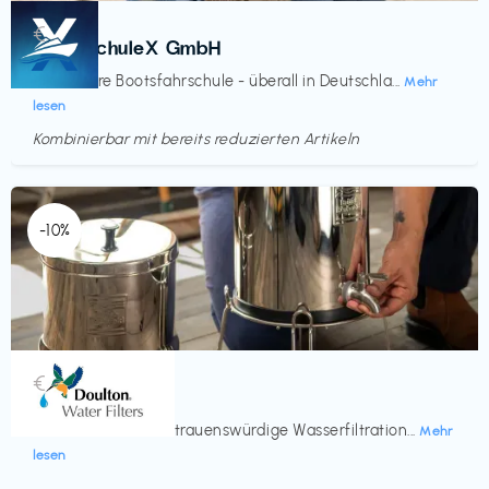
Kurse
€‎
BootsschuleX GmbH
Deine faire Bootsfahrschule - überall in Deutschla...
Mehr
lesen
Kombinierbar mit bereits reduzierten Artikeln
Endet in
<60 Tagen
-10%
Küche & Haushalt
€‎
Doulton
Seit 200 Jahren vertrauenswürdige Wasserfiltration...
Mehr
lesen