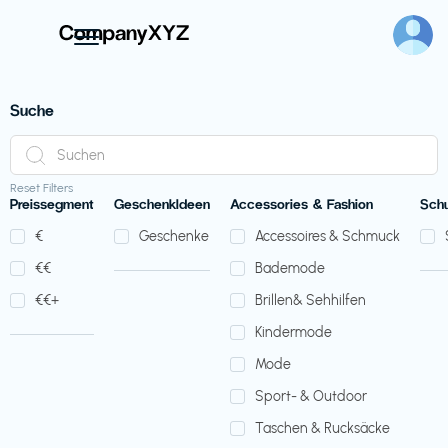
Suche
Reset Filters
Preissegment
GeschenkIdeen
Accessories & Fashion
Sch
€‎
Geschenke
Accessoires & Schmuck
€‎€‎
Bademode
€‎€‎+
Brillen& Sehhilfen
Kindermode
Mode
Sport- & Outdoor
Taschen & Rucksäcke