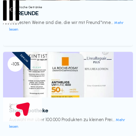
Alkoholische Getränke
€‎
III FREUNDE
Die besten Weine sind die, die wir mit Freund*inne...
Mehr
lesen
Special
-10%
Apotheke
€‎
Shop Apotheke
Auswahl mit über 100.000 Produkten zu kleinen Prei...
Mehr
lesen