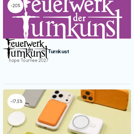
-20%
Veranstaltung
€€‎
Feuerwerk der Turnkust
hope Tournee 2027
-17,5%