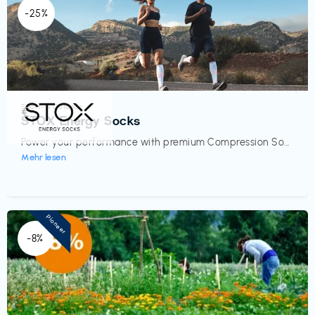
-25%
Sport- & Outdoor
€‎
STOX Energy Socks
Power your performance with premium Compression So...
Mehr lesen
Pioneer
-8%