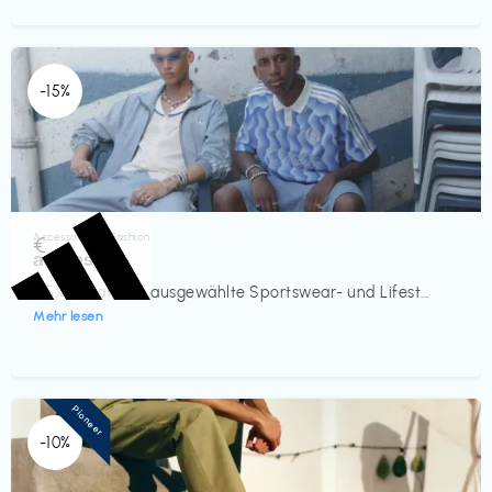
-15%
Accessoires & Fashion
€‎
adidas
-15% Rabatt auf ausgewählte Sportswear- und Lifest...
Mehr lesen
Pioneer
-10%