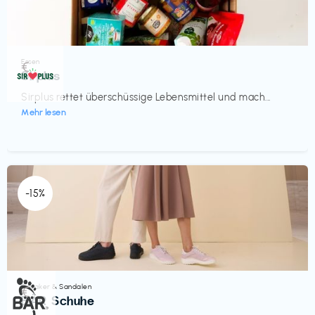
Essen
€‎
Sirplus
Sirplus rettet überschüssige Lebensmittel und mach...
Mehr lesen
-15%
Sneaker & Sandalen
€‎
BÄR Schuhe