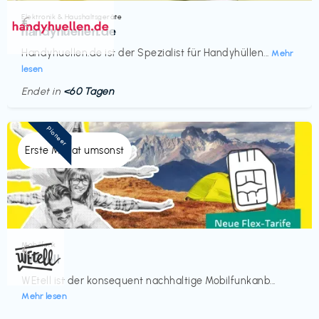
Elektronik & Haushaltsgeräte
€‎
handyhuellen.de
Handyhuellen.de ist der Spezialist für Handyhüllen...
Mehr
lesen
Endet in
<60 Tagen
Pioneer
Erste Monat umsonst
Mobilfunk
€‎
WEtell
WEtell ist der konsequent nachhaltige Mobilfunkanb...
Mehr lesen