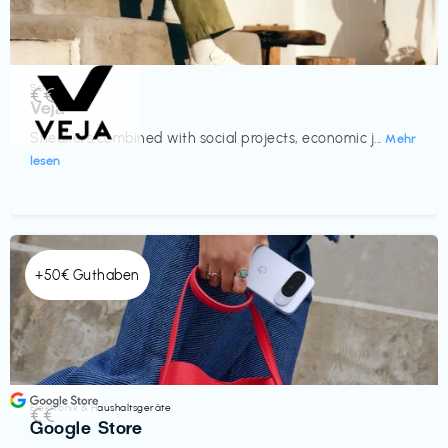
Schuhe
€€‎
Veja
Sneakers combined with social projects, economic j...
Mehr
lesen
+50€ Guthaben
Elektronik & Haushaltsgeräte
€€‎
Google Store