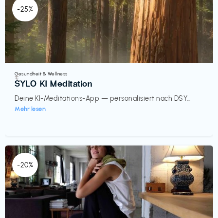
-25%
Gesundheit & Wellness
€‎
SYLO KI Meditation
Deine KI-Meditations-App — personalisiert nach DSY...
Mehr lesen
-20%