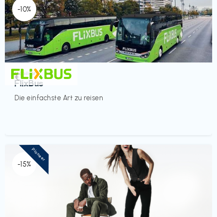
-10%
Mobilität
€‎
FlixBus
Die einfachste Art zu reisen
Pioneer
-15%