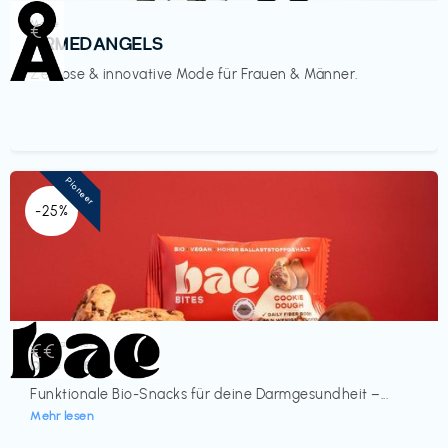
Mode
€‎
ARMEDANGELS
Zeitlose & innovative Mode für Frauen & Männer.
Pioneer
-25%
Lebensmittel
€€‎
bae Treat
Funktionale Bio-Snacks für deine Darmgesundheit –...
Mehr lesen