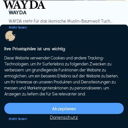
Accessoires & Fashion
€‎
WAYDA
WAYDA steht für das ikonische Muslin-Baumwoll Tuch...
Mehr lesen
Ihre Privatsphäre ist uns wichtig
Diese Website verwendet Cookies und andere Tracking-
-20%
Technologien, um Ihr Surferlebnis zu folgenden Zwecken zu
verbessern: um grundlegende Funktionen der Website zu
ermöglichen, um ein besseres Erlebnis auf der Website zu bieten,
um Ihr Interesse an unseren Produkten und Dienstleistungen zu
messen und Marketinginteraktionen zu personalisieren, um
Anzeigen zu liefern die für Sie relevanter sind.
Fahrräder & E-Bikes
€€‎
Siech Cycles
Akzeptieren
Entdecke den Schweizer Brand für urbane Fahrräder...
Datenschutz
Mehr lesen