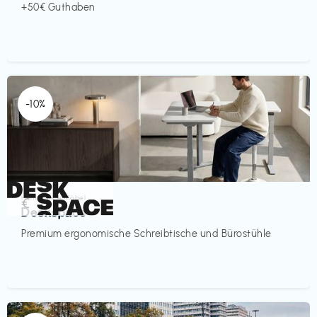
+50€ Guthaben
-10%
Homeoffice Möbel
€‎
Deskspace
Premium ergonomische Schreibtische und Bürostühle