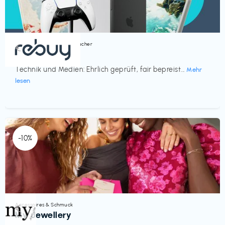
Bücher, Magazine & Hörbücher
€‎
rebuy
Technik und Medien: Ehrlich geprüft, fair bepreist...
Mehr
lesen
-10%
Accessoires & Schmuck
€‎
My Jewellery