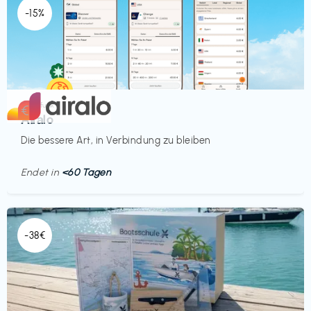
-15%
Mobilfunk
€‎
Airalo
Die bessere Art, in Verbindung zu bleiben
Endet in
<60 Tagen
-38€