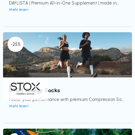
DAYLISTA | Premium All-in-One Supplement | made in...
Mehr lesen
-25%
Sport- & Outdoor
€‎
STOX Energy Socks
Power your performance with premium Compression So...
Mehr lesen
Pioneer