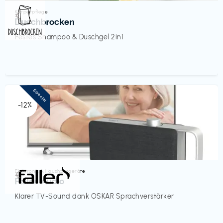
Körperpflege
€‎
Duschbrocken
Festes Shampoo & Duschgel 2in1
Special
-12%
Elektronik & Haushaltsgeräte
€‎
Faller Audio
Klarer TV-Sound dank OSKAR Sprachverstärker