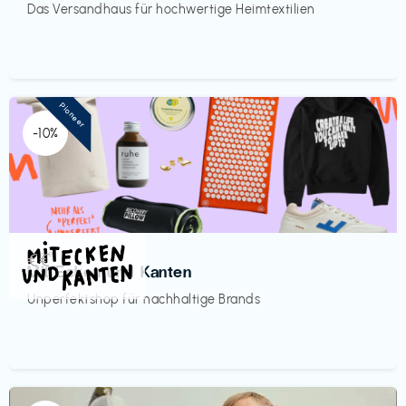
Das Versandhaus für hochwertige Heimtextilien
Pioneer
-10%
Mode
€€‎
Mit Ecken und Kanten
Unperfektshop für nachhaltige Brands