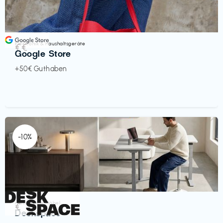
Elektronik & Haushaltsgeräte
€€‎
Google Store
+50€ Guthaben
-10%
Homeoffice Möbel
€‎
Deskspace