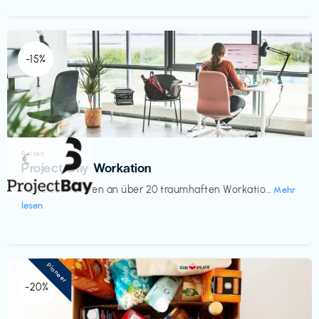
-15%
Reisen
€‎
Project Bay Workation
flexibles Arbeiten an über 20 traumhaften Workatio...
Mehr
lesen
Pioneer
-20%