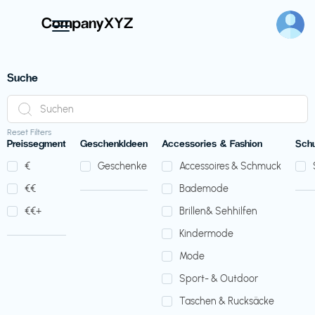
Suche
Reset Filters
Preissegment
GeschenkIdeen
Accessories & Fashion
Sch
€‎
Geschenke
Accessoires & Schmuck
€‎€‎
Bademode
€‎€‎+
Brillen& Sehhilfen
Kindermode
Mode
Sport- & Outdoor
Taschen & Rucksäcke