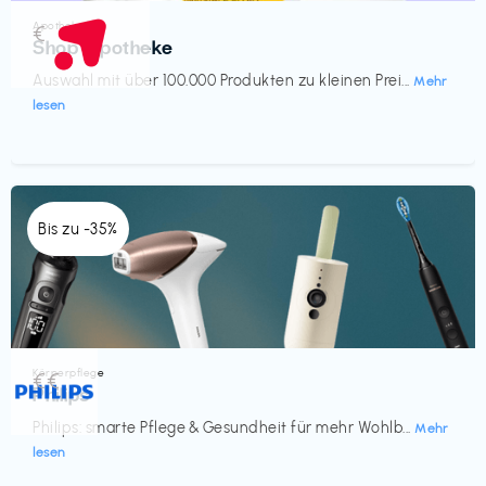
Apotheke
€‎
Shop Apotheke
Auswahl mit über 100.000 Produkten zu kleinen Prei...
Mehr
lesen
Bis zu -35%
Körperpflege
€€‎
Philips
Philips: smarte Pflege & Gesundheit für mehr Wohlb...
Mehr
lesen