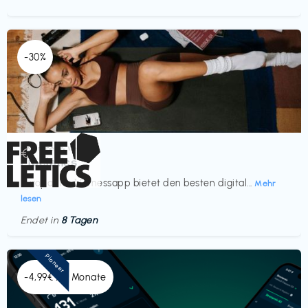
-30%
Gesundheit & Wellness
€‎
Freeletics
Europas Nr. 1 Fitnessapp bietet den besten digital...
Mehr
lesen
Endet in
8 Tagen
Pioneer
-4,99€ x 6 Monate