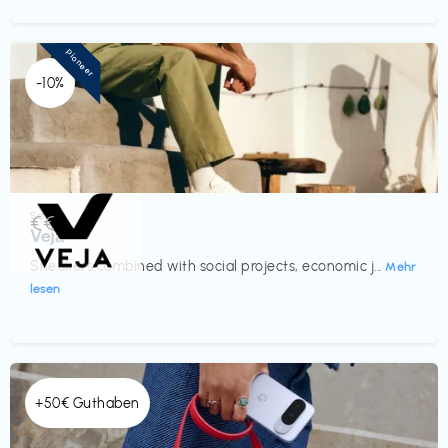
Pioneer
-10%
Schuhe
€€‎
Veja
Sneakers combined with social projects, economic j...
Mehr
lesen
+50€ Guthaben