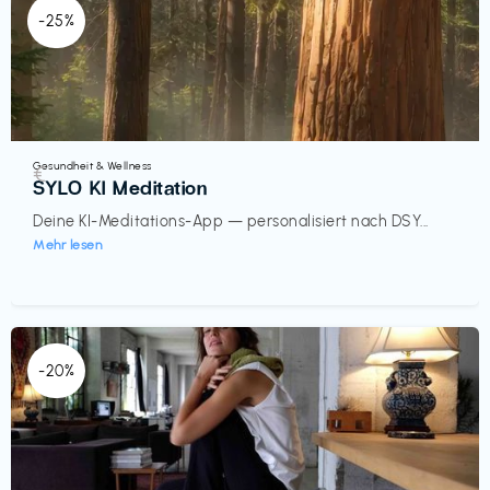
-25%
Gesundheit & Wellness
€‎
SYLO KI Meditation
Deine KI-Meditations-App — personalisiert nach DSY...
Mehr lesen
-20%