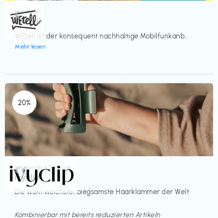
Mobilfunk
€‎
WEtell
WEtell ist der konsequent nachhaltige Mobilfunkanb...
Mehr lesen
20%
Accessoires & Schmuck
€€‎
ivyclip
Die wohl weichste, biegsamste Haarklammer der Welt
Kombinierbar mit bereits reduzierten Artikeln