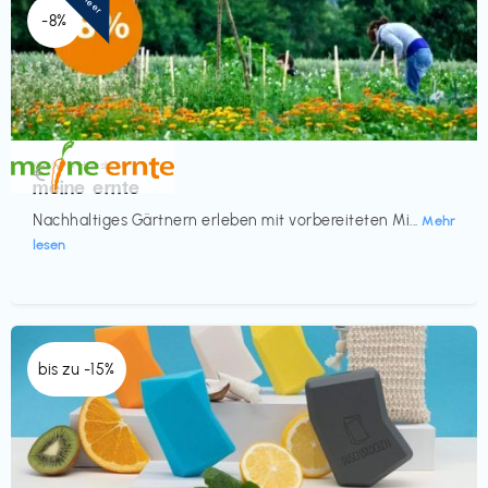
-8%
Küche & Haushalt
€‎
meine ernte
Nachhaltiges Gärtnern erleben mit vorbereiteten Mi...
Mehr
lesen
bis zu -15%