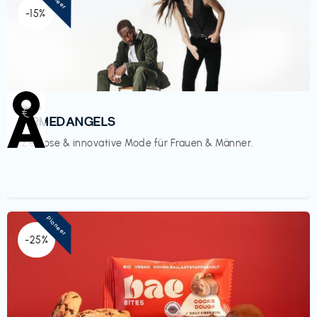
-15%
Mode
€‎
ARMEDANGELS
Zeitlose & innovative Mode für Frauen & Männer.
Pioneer
-25%