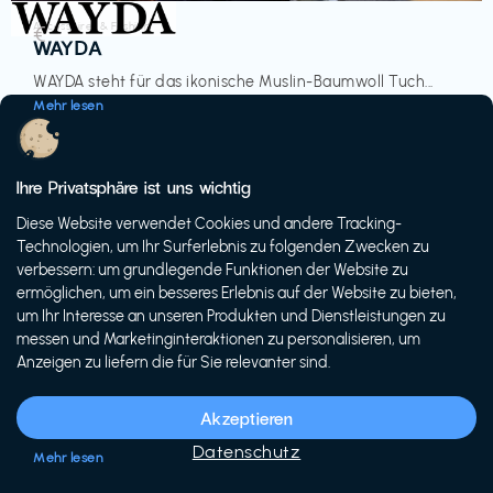
Accessoires & Fashion
€‎
WAYDA
WAYDA steht für das ikonische Muslin-Baumwoll Tuch...
Mehr lesen
Ihre Privatsphäre ist uns wichtig
Diese Website verwendet Cookies und andere Tracking-
-20%
Technologien, um Ihr Surferlebnis zu folgenden Zwecken zu
verbessern: um grundlegende Funktionen der Website zu
ermöglichen, um ein besseres Erlebnis auf der Website zu bieten,
um Ihr Interesse an unseren Produkten und Dienstleistungen zu
messen und Marketinginteraktionen zu personalisieren, um
Anzeigen zu liefern die für Sie relevanter sind.
Fahrräder & E-Bikes
€€‎
Siech Cycles
Akzeptieren
Entdecke den Schweizer Brand für urbane Fahrräder...
Datenschutz
Mehr lesen