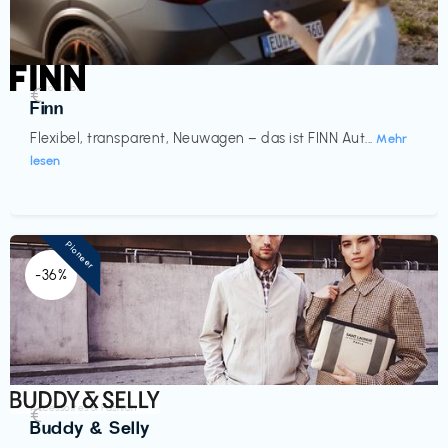
Automobil
€‎
Finn
Flexibel, transparent, Neuwagen – das ist FINN Aut...
Mehr
lesen
Pioneer
-36%
Accessoires & Fashion
€‎
Buddy & Selly