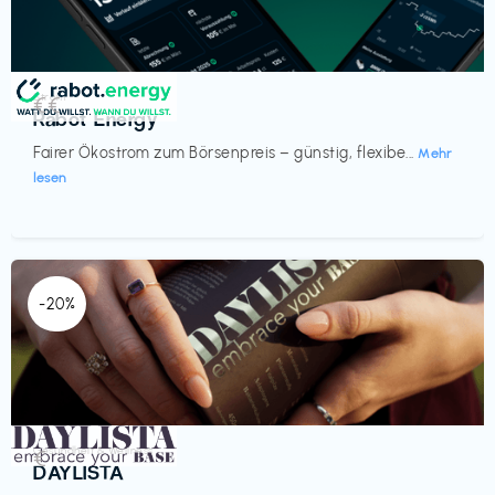
Strom
€€‎
Rabot Energy
Fairer Ökostrom zum Börsenpreis – günstig, flexibe...
Mehr
lesen
-20%
Gesundheit & Wellness
€‎
DAYLISTA