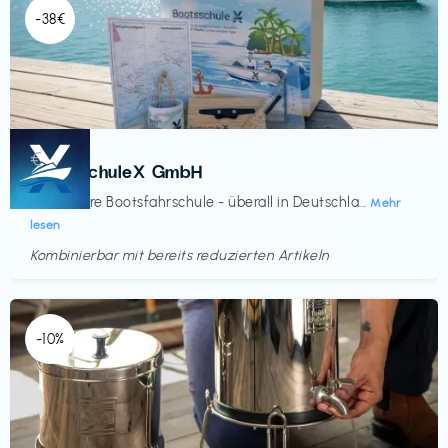
-38€
Kurse
€‎
BootsschuleX GmbH
Deine faire Bootsfahrschule - überall in Deutschla...
Mehr
lesen
Kombinierbar mit bereits reduzierten Artikeln
Endet in
<60 Tagen
-10%