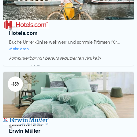
Reisen
€‎
Hotels.com
Buche Unterkünfte weltweit und sammle Prämien für...
Mehr lesen
Kombinierbar mit bereits reduzierten Artikeln
Endet in
<60 Tagen
-15%
Accessoires & Fashion
€‎
Erwin Müller