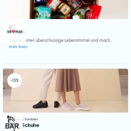
Essen
€‎
Sirplus
Sirplus rettet überschüssige Lebensmittel und mach...
Mehr lesen
-15%
Sneaker & Sandalen
€‎
BÄR Schuhe