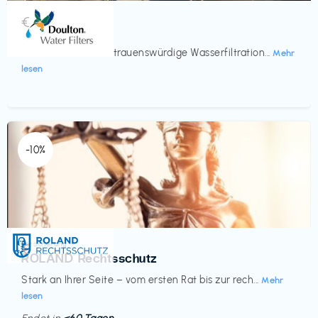
Küche & Haushalt
€‎
Doulton
Seit 200 Jahren vertrauenswürdige Wasserfiltration...
Mehr
lesen
-10%
Versicherung
€‎
ROLAND Rechtsschutz
Stark an Ihrer Seite – vom ersten Rat bis zur rech...
Mehr
lesen