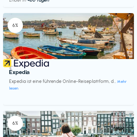
Endet in
<60 Tagen
6%
Reisen
€‎
Expedia
Expedia ist eine führende Online-Reiseplattform, d...
Mehr
lesen
6%