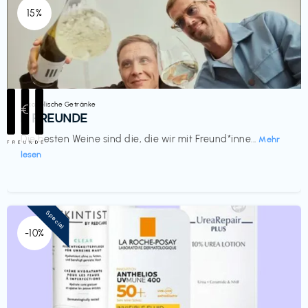
15%
Alkoholische Getränke
€‎
III FREUNDE
Die besten Weine sind die, die wir mit Freund*inne...
Mehr
lesen
Special
-10%