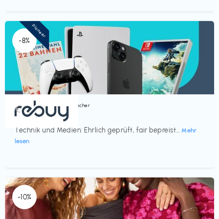
Pioneer
-8%
Bücher, Magazine & Hörbücher
€‎
rebuy
Technik und Medien: Ehrlich geprüft, fair bepreist...
Mehr
lesen
-10%