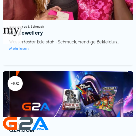
Accessoires & Schmuck
€‎
My Jewellery
Wasserfester Edelstahl-Schmuck, trendige Bekleidun...
Mehr lesen
-10%
Elektronik & Medien
€‎
G2A.COM