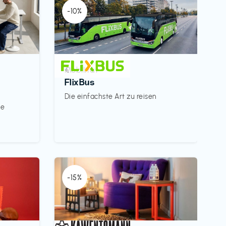
-10%
Mobilität
€‎
FlixBus
Die einfachste Art zu reisen
le
-15%