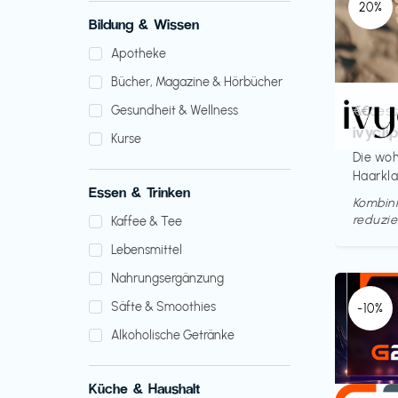
20%
Bildung & Wissen
Apotheke
Bücher, Magazine & Hörbücher
Access
€€‎
Gesundheit & Wellness
ivycli
Kurse
Die woh
Haarkl
Essen & Trinken
Kombini
reduzie
Kaffee & Tee
Lebensmittel
Nahrungsergänzung
Säfte & Smoothies
-10%
Alkoholische Getränke
Küche & Haushalt