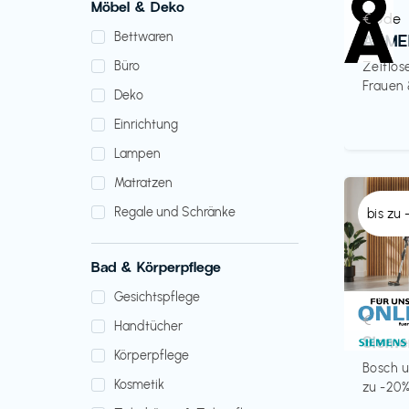
Möbel & Deko
Mode
€‎
Bettwaren
ARME
Büro
Zeitlos
Frauen
Deko
Einrichtung
Lampen
Matratzen
Regale und Schränke
bis zu
Bad & Körperpflege
Gesichtspflege
Küche 
€‎
Handtücher
Sieme
Körperpflege
Bosch u
Kosmetik
zu -20%