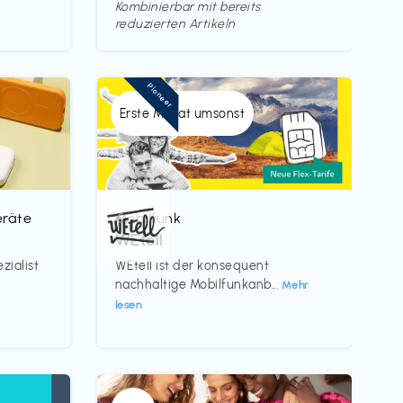
Kombinierbar mit bereits
reduzierten Artikeln
Pioneer
Erste Monat umsonst
eräte
Mobilfunk
€‎
WEtell
zialist
WEtell ist der konsequent
nachhaltige Mobilfunkanb...
Mehr
lesen