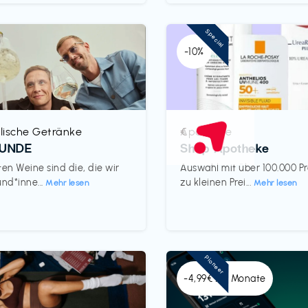
Special
-10%
lische Getränke
Apotheke
€‎
REUNDE
Shop Apotheke
ten Weine sind die, die wir
Auswahl mit über 100.000 P
und*inne...
zu kleinen Prei...
Mehr lesen
Mehr lesen
Pioneer
-4,99€ x 6 Monate