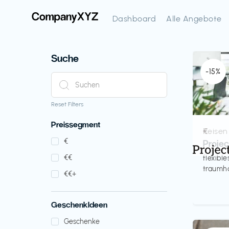
Dashboard
Alle Angebote
Suche
-15%
Reset Filters
Preissegment
Reisen
€‎
€‎
Proje
€‎€‎
flexibl
traumha
€‎€‎+
GeschenkIdeen
Geschenke