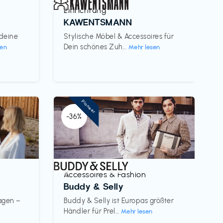
Einrichtung
€€‎
KAWENTSMANN
 deine
Stylische Möbel & Accessoires für
Dein schönes Zuh...
sen
Mehr lesen
Pioneer
-36%
Accessoires & Fashion
€‎
Buddy & Selly
wagen –
Buddy & Selly ist Europas größter
Händler für Prel...
Mehr lesen