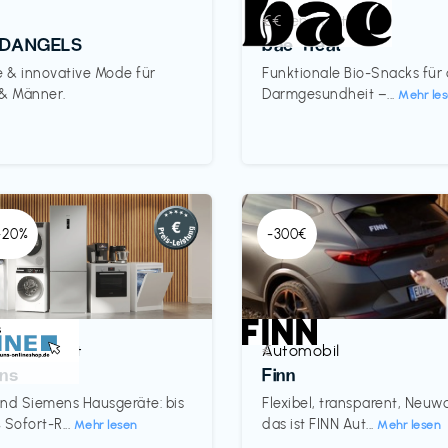
Lebensmittel
€€‎
DANGELS
bae Treat
e & innovative Mode für
Funktionale Bio-Snacks für
 & Männer.
Darmgesundheit –...
Mehr le
 -20%
-300€
& Haushalt
Automobil
€‎
ns
Finn
nd Siemens Hausgeräte: bis
Flexibel, transparent, Neu
 Sofort-R...
das ist FINN Aut...
Mehr lesen
Mehr lesen