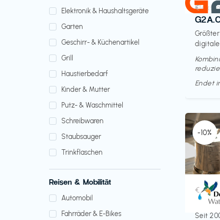
Elektr
€‎
Elektronik & Haushaltsgeräte
G2A.
Garten
Größter
Geschirr- & Küchenartikel
digitale
Grill
Kombini
reduzie
Haustierbedarf
Endet 
Kinder & Mutter
Putz- & Waschmittel
Schreibwaren
-10%
Staubsauger
Trinkflaschen
Reisen & Mobilität
Küche 
€‎
Automobil
Doult
Fahrräder & E-Bikes
Seit 20