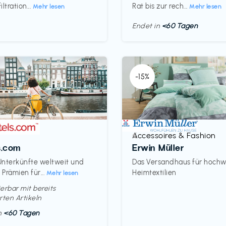
ltration...
Rat bis zur rech...
Mehr lesen
Mehr lesen
Endet in
<60 Tagen
-15%
Accessoires & Fashion
€‎
s.com
Erwin Müller
nterkünfte weltweit und
Das Versandhaus für hochw
Prämien für...
Heimtextilien
Mehr lesen
erbar mit bereits
rten Artikeln
in
<60 Tagen