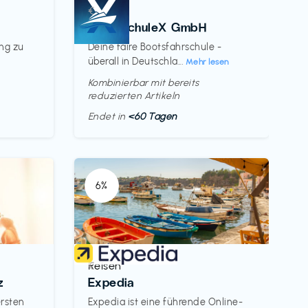
Kurse
€‎
BootsschuleX GmbH
ung zu
Deine faire Bootsfahrschule -
überall in Deutschla...
Mehr lesen
Kombinierbar mit bereits
reduzierten Artikeln
Endet in
<60 Tagen
6%
Reisen
€‎
z
Expedia
ersten
Expedia ist eine führende Online-