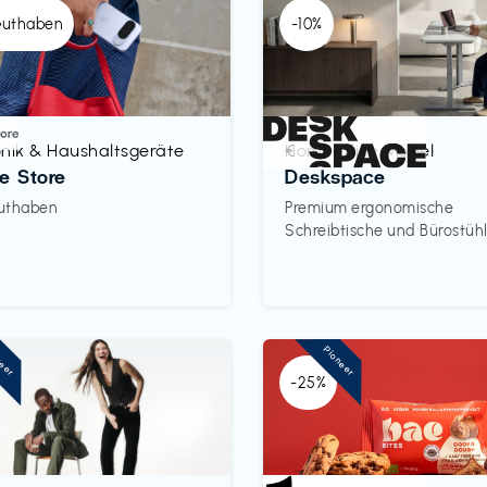
Guthaben
-10%
onik & Haushaltsgeräte
Homeoffice Möbel
€‎
e Store
Deskspace
uthaben
Premium ergonomische
Schreibtische und Bürostüh
neer
Pioneer
-25%