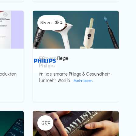
Bis zu -35%
Körperpflege
€€‎
Philips
rodukten
Philips: smarte Pflege & Gesundheit
für mehr Wohlb...
Mehr lesen
-20%