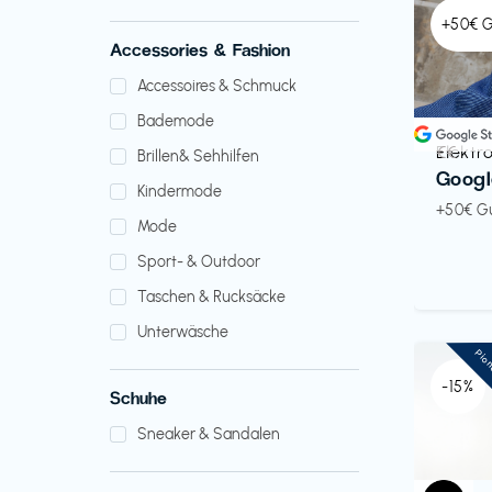
+50€ 
Accessories & Fashion
Accessoires & Schmuck
Bademode
Elektr
€€‎
Brillen& Sehhilfen
Googl
Kindermode
+50€ G
Mode
Sport- & Outdoor
Taschen & Rucksäcke
Unterwäsche
Pio
-15%
Schuhe
Sneaker & Sandalen