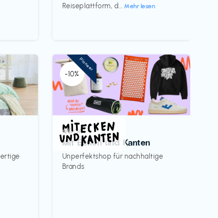
Reiseplattform, d...
Mehr lesen
Pioneer
-10%
Mode
€€‎
Mit Ecken und Kanten
ertige
Unperfektshop für nachhaltige
Brands