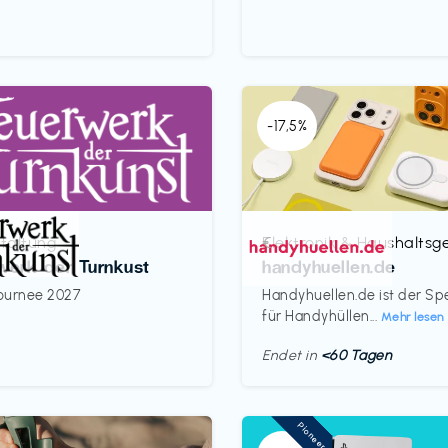
-17,5%
taltung
Elektronik & Haushaltsg
€‎
werk der Turnkust
handyhuellen.de
ournee 2027
Handyhuellen.de ist der Spe
für Handyhüllen...
Mehr lesen
Endet in
<60 Tagen
Pioneer