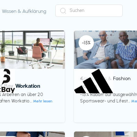
Wissen & Aufklärung
-15%
Accessoires & Fashion
€‎
ct Bay Workation
adidas
es Arbeiten an über 20
-15% Rabatt auf ausgewähl
ften Workatio...
Sportswear- und Lifest...
Mehr lesen
Me