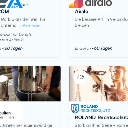
onik & Medien
Mobilfunk
€‎
COM
Airalo
 Marktplatz der Welt für
Die bessere Art, in Verbind
 Unterhalt...
bleiben
Mehr lesen
erbar mit bereits
rten Artikeln
in
<60 Tagen
Endet in
<60 Tagen
-10%
& Haushalt
Versicherung
€‎
on
ROLAND Rechtsschut
0 Jahren vertrauenswürdige
Stark an Ihrer Seite – vom 