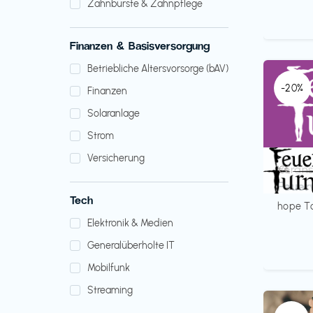
Zahnbürste & Zahnpflege
Finanzen & Basisversorgung
Betriebliche Altersvorsorge (bAV)
-20%
Finanzen
Solaranlage
Strom
Versicherung
Verans
€€‎
Feuer
Tech
hope T
Elektronik & Medien
Generalüberholte IT
Mobilfunk
Streaming