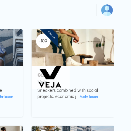
Pioneer
-10%
Schuhe
€€‎
Veja
te
Sneakers combined with social
projects, economic j...
hr lesen
Mehr lesen