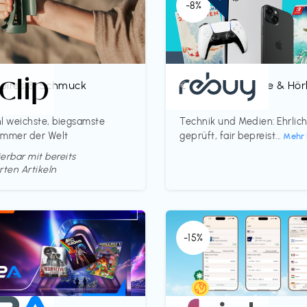
-8%
oires & Schmuck
Bücher, Magazine & Hö
€‎
p
rebuy
l weichste, biegsamste
Technik und Medien: Ehrlic
ammer der Welt
geprüft, fair bepreist...
Mehr 
erbar mit bereits
rten Artikeln
-15%