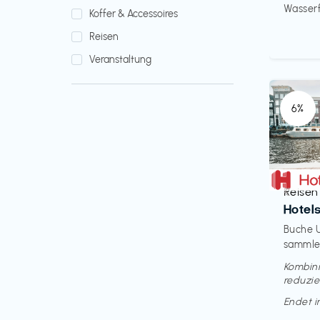
Wasserfi
Koffer & Accessoires
Reisen
Veranstaltung
6%
Reisen
€‎
Hotel
Buche U
sammle 
Kombini
reduzie
Endet 