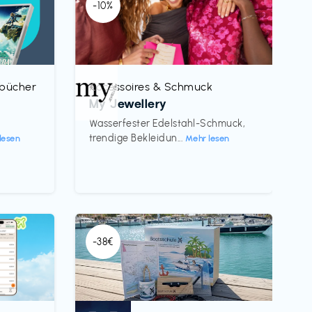
-10%
rbücher
Accessoires & Schmuck
€‎
My Jewellery
h
Wasserfester Edelstahl-Schmuck,
trendige Bekleidun...
lesen
Mehr lesen
-38€