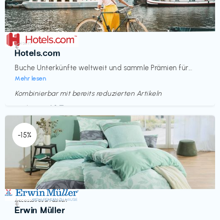
Reisen
€‎
Hotels.com
Buche Unterkünfte weltweit und sammle Prämien für...
Mehr lesen
Kombinierbar mit bereits reduzierten Artikeln
Endet in
<60 Tagen
-15%
Accessoires & Fashion
€‎
Erwin Müller