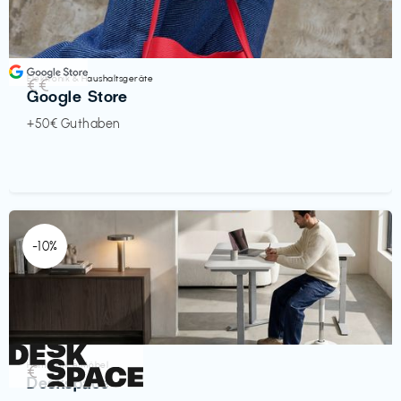
Elektronik & Haushaltsgeräte
€€‎
Google Store
+50€ Guthaben
-10%
Homeoffice Möbel
€‎
Deskspace