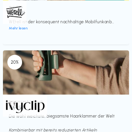
Mobilfunk
€‎
WEtell
WEtell ist der konsequent nachhaltige Mobilfunkanb...
Mehr lesen
20%
Accessoires & Schmuck
€€‎
ivyclip
Die wohl weichste, biegsamste Haarklammer der Welt
Kombinierbar mit bereits reduzierten Artikeln