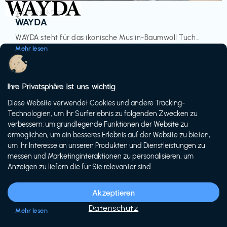
Accessoires & Fashion
€‎
WAYDA
WAYDA steht für das ikonische Muslin-Baumwoll Tuch...
Mehr lesen
Ihre Privatsphäre ist uns wichtig
Diese Website verwendet Cookies und andere Tracking-
-20%
Technologien, um Ihr Surferlebnis zu folgenden Zwecken zu
verbessern: um grundlegende Funktionen der Website zu
ermöglichen, um ein besseres Erlebnis auf der Website zu bieten,
um Ihr Interesse an unseren Produkten und Dienstleistungen zu
messen und Marketinginteraktionen zu personalisieren, um
Anzeigen zu liefern die für Sie relevanter sind.
Fahrräder & E-Bikes
€€‎
Siech Cycles
Akzeptieren
Entdecke den Schweizer Brand für urbane Fahrräder...
Datenschutz
Mehr lesen