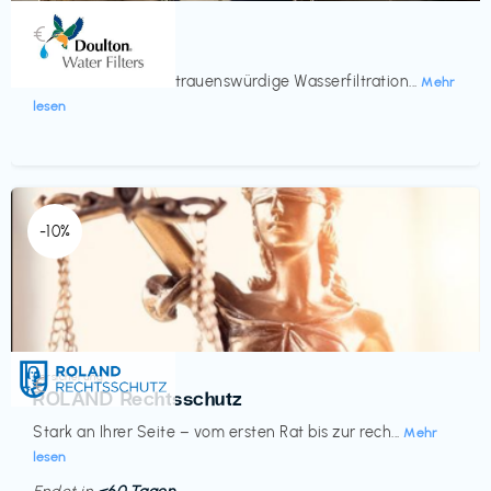
Küche & Haushalt
€‎
Doulton
Seit 200 Jahren vertrauenswürdige Wasserfiltration...
Mehr
lesen
-10%
Versicherung
€‎
ROLAND Rechtsschutz
Stark an Ihrer Seite – vom ersten Rat bis zur rech...
Mehr
lesen