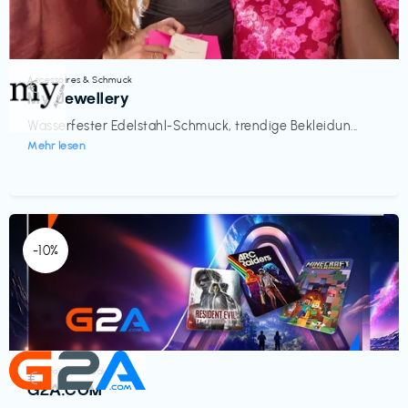
Accessoires & Schmuck
€‎
My Jewellery
Wasserfester Edelstahl-Schmuck, trendige Bekleidun...
Mehr lesen
-10%
Elektronik & Medien
€‎
G2A.COM