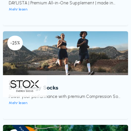
DAYLISTA | Premium All-in-One Supplement | made in...
Mehr lesen
-25%
Sport- & Outdoor
€‎
STOX Energy Socks
Power your performance with premium Compression So...
Mehr lesen
Pioneer