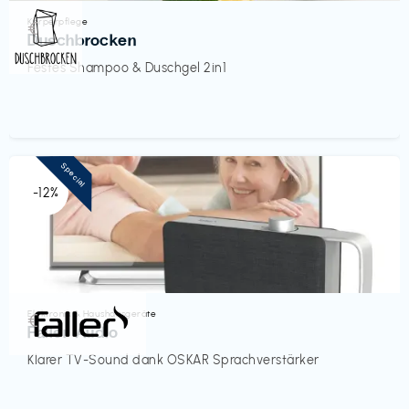
Körperpflege
€‎
Duschbrocken
Festes Shampoo & Duschgel 2in1
Special
-12%
Elektronik & Haushaltsgeräte
€‎
Faller Audio
Klarer TV-Sound dank OSKAR Sprachverstärker