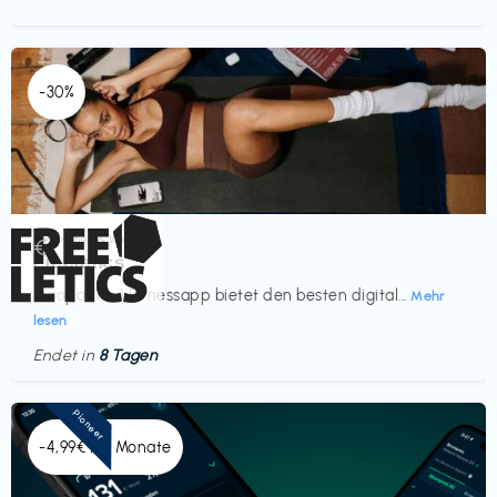
-30%
Gesundheit & Wellness
€‎
Freeletics
Europas Nr. 1 Fitnessapp bietet den besten digital...
Mehr
lesen
Endet in
8 Tagen
Pioneer
-4,99€ x 6 Monate