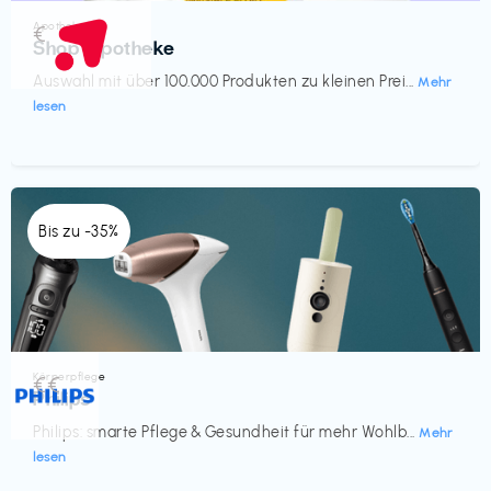
Apotheke
€‎
Shop Apotheke
Auswahl mit über 100.000 Produkten zu kleinen Prei...
Mehr
lesen
Bis zu -35%
Körperpflege
€€‎
Philips
Philips: smarte Pflege & Gesundheit für mehr Wohlb...
Mehr
lesen