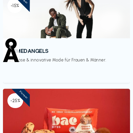
-15%
Mode
€‎
ARMEDANGELS
Zeitlose & innovative Mode für Frauen & Männer.
Pioneer
-25%