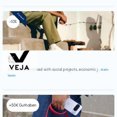
Pioneer
-10%
Schuhe
€€‎
Veja
Sneakers combined with social projects, economic j...
Mehr
lesen
+50€ Guthaben