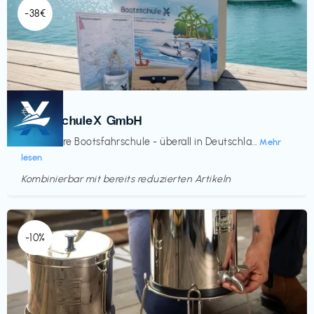
-38€
Kurse
€‎
BootsschuleX GmbH
Deine faire Bootsfahrschule - überall in Deutschla...
Mehr
lesen
Kombinierbar mit bereits reduzierten Artikeln
Endet in
<60 Tagen
-10%