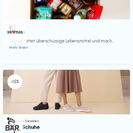
Essen
€‎
Sirplus
Sirplus rettet überschüssige Lebensmittel und mach...
Mehr lesen
-15%
Sneaker & Sandalen
€‎
BÄR Schuhe