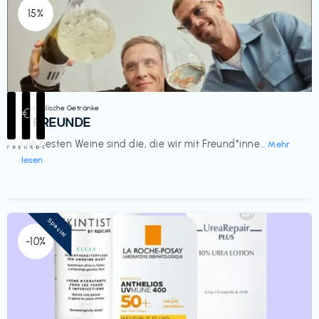
15%
Alkoholische Getränke
€‎
III FREUNDE
Die besten Weine sind die, die wir mit Freund*inne...
Mehr
lesen
Special
-10%