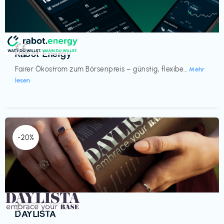
Strom
€€‎
Rabot Energy
Fairer Ökostrom zum Börsenpreis – günstig, flexibe...
Mehr
lesen
-20%
Gesundheit & Wellness
€‎
DAYLISTA