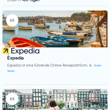
Endet in
<60 Tagen
6%
Reisen
€‎
Expedia
Expedia ist eine führende Online-Reiseplattform, d...
Mehr
lesen
6%