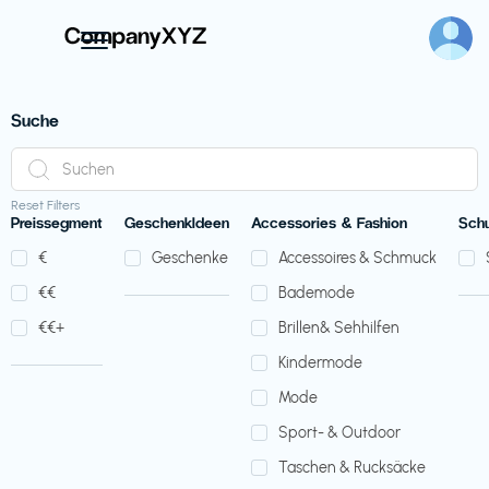
Suche
Reset Filters
Preissegment
GeschenkIdeen
Accessories & Fashion
Sch
€‎
Geschenke
Accessoires & Schmuck
€‎€‎
Bademode
€‎€‎+
Brillen& Sehhilfen
Kindermode
Mode
Sport- & Outdoor
Taschen & Rucksäcke