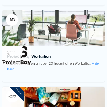
-15%
Reisen
€‎
Project Bay Workation
flexibles Arbeiten an über 20 traumhaften Workatio...
Mehr
lesen
Pioneer
-20%