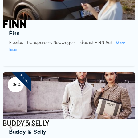
Automobil
€‎
Finn
Flexibel, transparent, Neuwagen – das ist FINN Aut...
Mehr
lesen
Pioneer
-36%
Accessoires & Fashion
€‎
Buddy & Selly