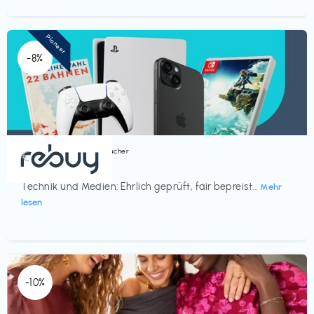
Pioneer
-8%
Bücher, Magazine & Hörbücher
€‎
rebuy
Technik und Medien: Ehrlich geprüft, fair bepreist...
Mehr
lesen
-10%