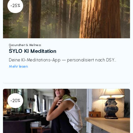
-25%
Gesundheit & Wellness
€‎
SYLO KI Meditation
Deine KI-Meditations-App — personalisiert nach DSY...
Mehr lesen
-20%