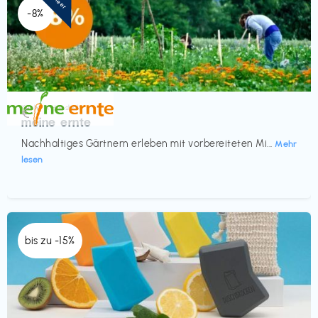
-8%
Küche & Haushalt
€‎
meine ernte
Nachhaltiges Gärtnern erleben mit vorbereiteten Mi...
Mehr
lesen
bis zu -15%