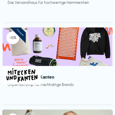
Das Versandhaus für hochwertige Heimtextilien
Pioneer
-10%
Mode
€€‎
Mit Ecken und Kanten
Unperfektshop für nachhaltige Brands