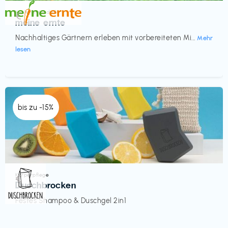
Küche & Haushalt
€‎
meine ernte
Nachhaltiges Gärtnern erleben mit vorbereiteten Mi...
Mehr
lesen
bis zu -15%
Körperpflege
€‎
Duschbrocken
Festes Shampoo & Duschgel 2in1