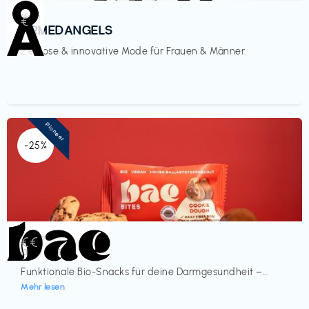
Mode
€‎
ARMEDANGELS
Zeitlose & innovative Mode für Frauen & Männer.
Pioneer
-25%
Lebensmittel
€€‎
bae Treat
Funktionale Bio-Snacks für deine Darmgesundheit –...
Mehr lesen