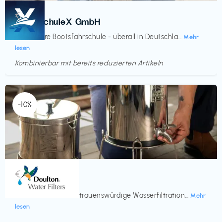
Kurse
€‎
BootsschuleX GmbH
Deine faire Bootsfahrschule - überall in Deutschla...
Mehr
lesen
Kombinierbar mit bereits reduzierten Artikeln
Endet in
<60 Tagen
-10%
Küche & Haushalt
€‎
Doulton
Seit 200 Jahren vertrauenswürdige Wasserfiltration...
Mehr
lesen