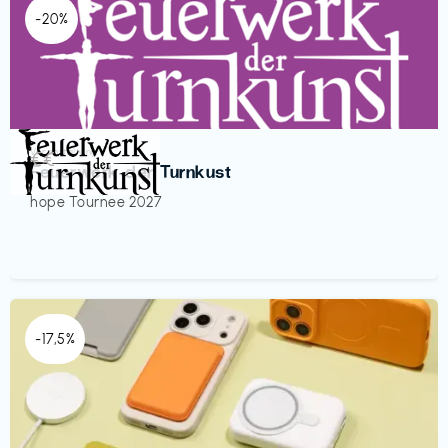
-20%
Veranstaltung
€€‎
Feuerwerk der Turnkust
hope Tournee 2027
-17,5%