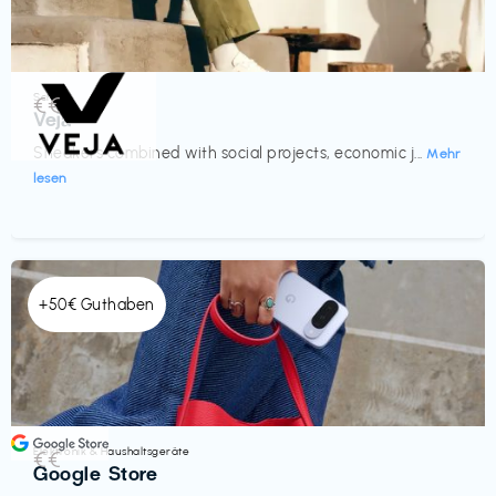
Schuhe
€€‎
Veja
Sneakers combined with social projects, economic j...
Mehr
lesen
+50€ Guthaben
Elektronik & Haushaltsgeräte
€€‎
Google Store