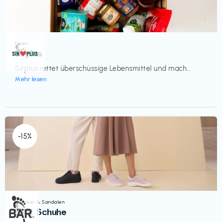
Essen
€‎
Sirplus
Sirplus rettet überschüssige Lebensmittel und mach...
Mehr lesen
-15%
Sneaker & Sandalen
€‎
BÄR Schuhe