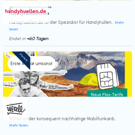
Elektronik & Haushaltsgeräte
€‎
handyhuellen.de
Handyhuellen.de ist der Spezialist für Handyhüllen...
Mehr
lesen
Endet in
<60 Tagen
Pioneer
Erste Monat umsonst
Mobilfunk
€‎
WEtell
WEtell ist der konsequent nachhaltige Mobilfunkanb...
Mehr lesen