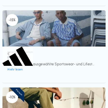
-15%
Accessoires & Fashion
€‎
adidas
-15% Rabatt auf ausgewählte Sportswear- und Lifest...
Mehr lesen
Pioneer
-10%