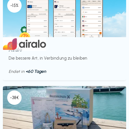
-15%
Mobilfunk
€‎
Airalo
Die bessere Art, in Verbindung zu bleiben
Endet in
<60 Tagen
-38€