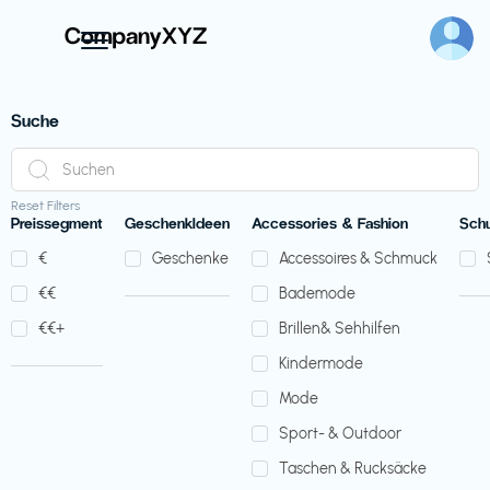
Suche
Reset Filters
Preissegment
GeschenkIdeen
Accessories & Fashion
Sch
€‎
Geschenke
Accessoires & Schmuck
€‎€‎
Bademode
€‎€‎+
Brillen& Sehhilfen
Kindermode
Mode
Sport- & Outdoor
Taschen & Rucksäcke