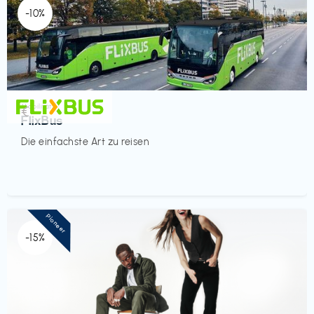
-10%
Mobilität
€‎
FlixBus
Die einfachste Art zu reisen
Pioneer
-15%