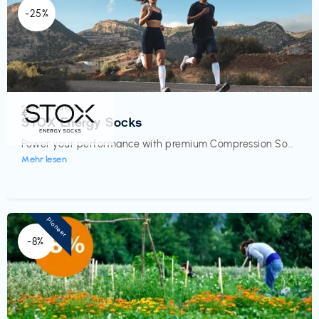
-25%
Sport- & Outdoor
€‎
STOX Energy Socks
Power your performance with premium Compression So...
Mehr lesen
Pioneer
-8%