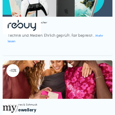
Bücher, Magazine & Hörbücher
€‎
rebuy
Technik und Medien: Ehrlich geprüft, fair bepreist...
Mehr
lesen
-10%
Accessoires & Schmuck
€‎
My Jewellery