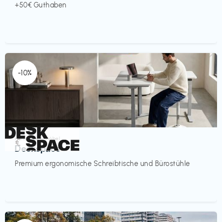
+50€ Guthaben
-10%
Homeoffice Möbel
€‎
Deskspace
Premium ergonomische Schreibtische und Bürostühle