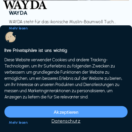
Accessoires & Fashion
€‎
WAYDA
WAYDA steht für das ikonische Muslin-Baumwoll Tuch...
Mehr lesen
Ihre Privatsphäre ist uns wichtig
Diese Website verwendet Cookies und andere Tracking-
-20%
Technologien, um Ihr Surferlebnis zu folgenden Zwecken zu
verbessern: um grundlegende Funktionen der Website zu
ermöglichen, um ein besseres Erlebnis auf der Website zu bieten,
um Ihr Interesse an unseren Produkten und Dienstleistungen zu
messen und Marketinginteraktionen zu personalisieren, um
Anzeigen zu liefern die für Sie relevanter sind.
Fahrräder & E-Bikes
€€‎
Siech Cycles
Akzeptieren
Entdecke den Schweizer Brand für urbane Fahrräder...
Datenschutz
Mehr lesen