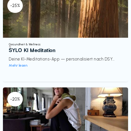
-25%
Gesundheit & Wellness
€‎
SYLO KI Meditation
Deine KI-Meditations-App — personalisiert nach DSY...
Mehr lesen
-20%