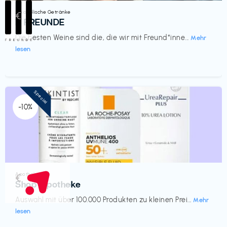
Alkoholische Getränke
€‎
III FREUNDE
Die besten Weine sind die, die wir mit Freund*inne...
Mehr
lesen
Special
-10%
Apotheke
€‎
Shop Apotheke
Auswahl mit über 100.000 Produkten zu kleinen Prei...
Mehr
lesen