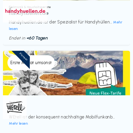
Elektronik & Haushaltsgeräte
€‎
handyhuellen.de
Handyhuellen.de ist der Spezialist für Handyhüllen...
Mehr
lesen
Endet in
<60 Tagen
Pioneer
Erste Monat umsonst
Mobilfunk
€‎
WEtell
WEtell ist der konsequent nachhaltige Mobilfunkanb...
Mehr lesen