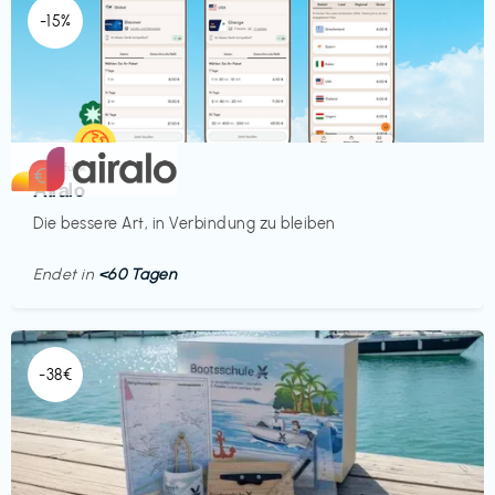
-15%
Mobilfunk
€‎
Airalo
Die bessere Art, in Verbindung zu bleiben
Endet in
<60 Tagen
-38€