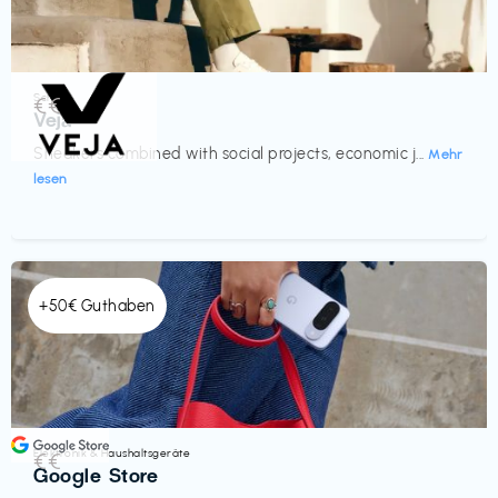
Schuhe
€€‎
Veja
Sneakers combined with social projects, economic j...
Mehr
lesen
+50€ Guthaben
Elektronik & Haushaltsgeräte
€€‎
Google Store