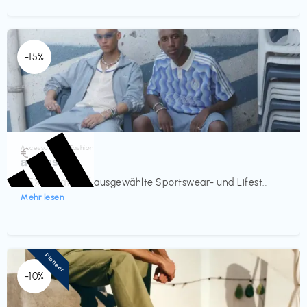
-15%
Accessoires & Fashion
€‎
adidas
-15% Rabatt auf ausgewählte Sportswear- und Lifest...
Mehr lesen
Pioneer
-10%