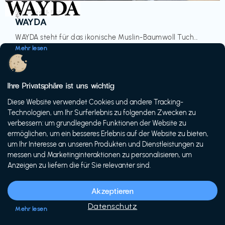
Accessoires & Fashion
€‎
WAYDA
WAYDA steht für das ikonische Muslin-Baumwoll Tuch...
Mehr lesen
Ihre Privatsphäre ist uns wichtig
Diese Website verwendet Cookies und andere Tracking-
-20%
Technologien, um Ihr Surferlebnis zu folgenden Zwecken zu
verbessern: um grundlegende Funktionen der Website zu
ermöglichen, um ein besseres Erlebnis auf der Website zu bieten,
um Ihr Interesse an unseren Produkten und Dienstleistungen zu
messen und Marketinginteraktionen zu personalisieren, um
Anzeigen zu liefern die für Sie relevanter sind.
Fahrräder & E-Bikes
€€‎
Siech Cycles
Akzeptieren
Entdecke den Schweizer Brand für urbane Fahrräder...
Datenschutz
Mehr lesen