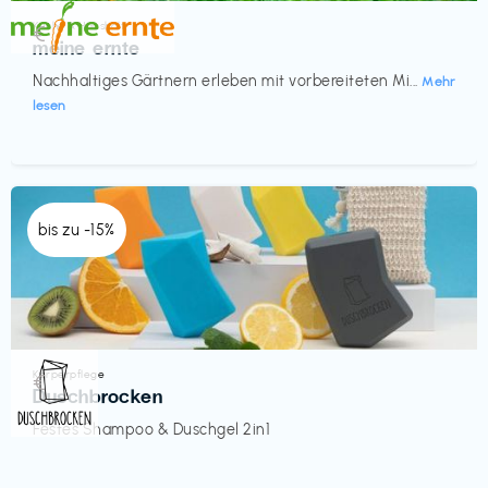
Küche & Haushalt
€‎
meine ernte
Nachhaltiges Gärtnern erleben mit vorbereiteten Mi...
Mehr
lesen
bis zu -15%
Körperpflege
€‎
Duschbrocken
Festes Shampoo & Duschgel 2in1