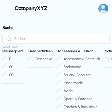
Suche
Reset Filters
Preissegment
GeschenkIdeen
Accessories & Fashion
Sch
€‎
Geschenke
Accessoires & Schmuck
€‎€‎
Bademode
€‎€‎+
Brillen& Sehhilfen
Kindermode
Mode
Sport- & Outdoor
Taschen & Rucksäcke