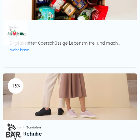
Essen
€‎
Sirplus
Sirplus rettet überschüssige Lebensmittel und mach...
Mehr lesen
-15%
Sneaker & Sandalen
€‎
BÄR Schuhe