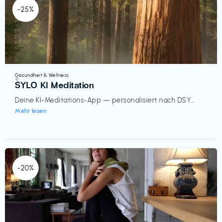
-25%
Gesundheit & Wellness
€‎
SYLO KI Meditation
Deine KI-Meditations-App — personalisiert nach DSY...
Mehr lesen
-20%