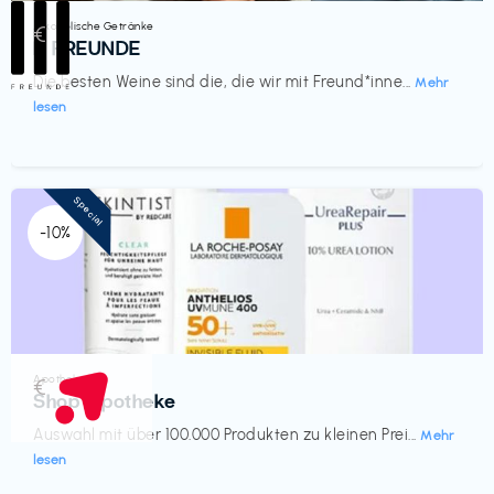
Alkoholische Getränke
€‎
III FREUNDE
Die besten Weine sind die, die wir mit Freund*inne...
Mehr
lesen
Special
-10%
Apotheke
€‎
Shop Apotheke
Auswahl mit über 100.000 Produkten zu kleinen Prei...
Mehr
lesen