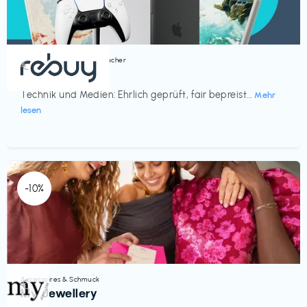
Bücher, Magazine & Hörbücher
€‎
rebuy
Technik und Medien: Ehrlich geprüft, fair bepreist...
Mehr
lesen
-10%
Accessoires & Schmuck
€‎
My Jewellery