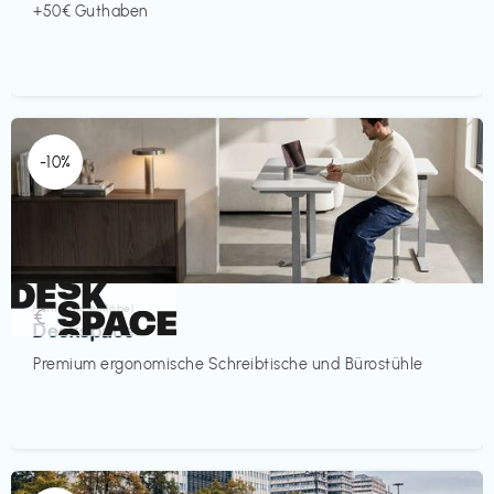
+50€ Guthaben
-10%
Homeoffice Möbel
€‎
Deskspace
Premium ergonomische Schreibtische und Bürostühle