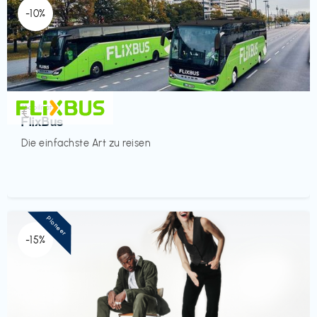
-10%
Mobilität
€‎
FlixBus
Die einfachste Art zu reisen
Pioneer
-15%