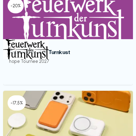
-20%
Veranstaltung
€€‎
Feuerwerk der Turnkust
hope Tournee 2027
-17,5%