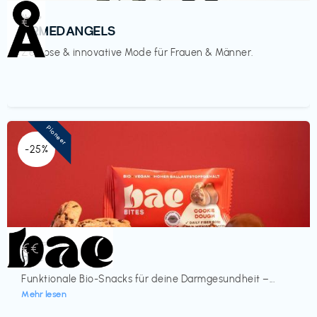
Mode
€‎
ARMEDANGELS
Zeitlose & innovative Mode für Frauen & Männer.
Pioneer
-25%
Lebensmittel
€€‎
bae Treat
Funktionale Bio-Snacks für deine Darmgesundheit –...
Mehr lesen