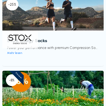
-25%
Sport- & Outdoor
€‎
STOX Energy Socks
Power your performance with premium Compression So...
Mehr lesen
Pioneer
-8%