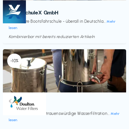
Kurse
€‎
BootsschuleX GmbH
Deine faire Bootsfahrschule - überall in Deutschla...
Mehr
lesen
Kombinierbar mit bereits reduzierten Artikeln
Endet in
<60 Tagen
-10%
Küche & Haushalt
€‎
Doulton
Seit 200 Jahren vertrauenswürdige Wasserfiltration...
Mehr
lesen