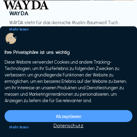
Accessoires & Fashion
€‎
WAYDA
WAYDA steht für das ikonische Muslin-Baumwoll Tuch...
Mehr lesen
Ihre Privatsphäre ist uns wichtig
Diese Website verwendet Cookies und andere Tracking-
-20%
Technologien, um Ihr Surferlebnis zu folgenden Zwecken zu
verbessern: um grundlegende Funktionen der Website zu
ermöglichen, um ein besseres Erlebnis auf der Website zu bieten,
um Ihr Interesse an unseren Produkten und Dienstleistungen zu
messen und Marketinginteraktionen zu personalisieren, um
Anzeigen zu liefern die für Sie relevanter sind.
Fahrräder & E-Bikes
€€‎
Siech Cycles
Akzeptieren
Entdecke den Schweizer Brand für urbane Fahrräder...
Datenschutz
Mehr lesen