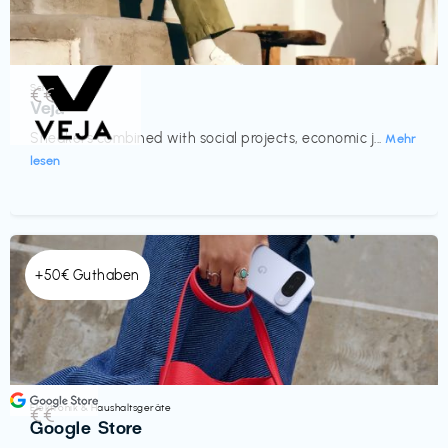
Schuhe
€€‎
Veja
Sneakers combined with social projects, economic j...
Mehr
lesen
+50€ Guthaben
Elektronik & Haushaltsgeräte
€€‎
Google Store