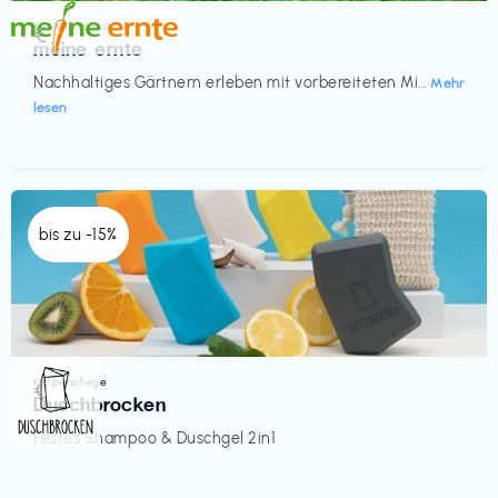
Küche & Haushalt
€‎
meine ernte
Nachhaltiges Gärtnern erleben mit vorbereiteten Mi...
Mehr
lesen
bis zu -15%
Körperpflege
€‎
Duschbrocken
Festes Shampoo & Duschgel 2in1