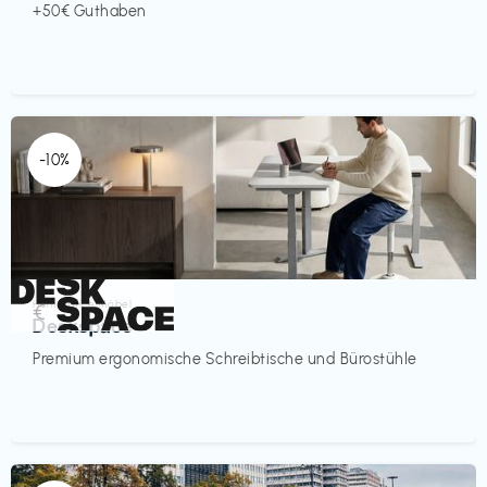
+50€ Guthaben
-10%
Homeoffice Möbel
€‎
Deskspace
Premium ergonomische Schreibtische und Bürostühle