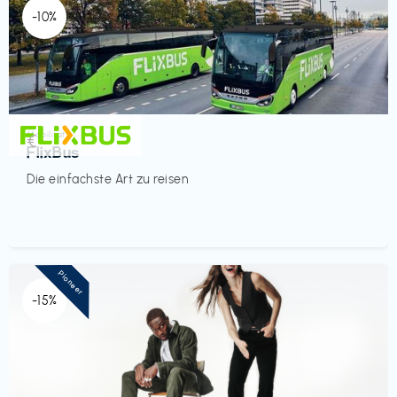
-10%
Mobilität
€‎
FlixBus
Die einfachste Art zu reisen
Pioneer
-15%