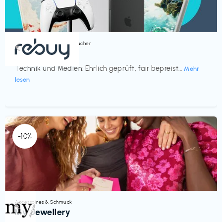
Bücher, Magazine & Hörbücher
€‎
rebuy
Technik und Medien: Ehrlich geprüft, fair bepreist...
Mehr
lesen
-10%
Accessoires & Schmuck
€‎
My Jewellery