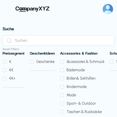
Suche
Reset Filters
Preissegment
GeschenkIdeen
Accessories & Fashion
Sch
€‎
Geschenke
Accessoires & Schmuck
€‎€‎
Bademode
€‎€‎+
Brillen& Sehhilfen
Kindermode
Mode
Sport- & Outdoor
Taschen & Rucksäcke