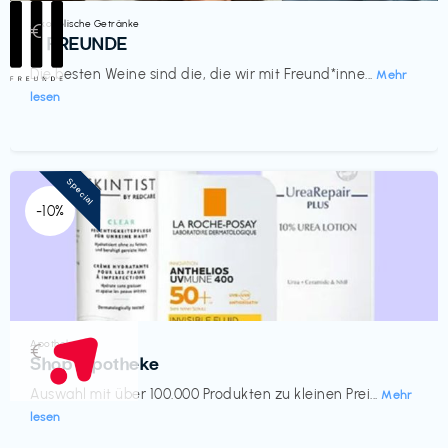
Alkoholische Getränke
€‎
III FREUNDE
Die besten Weine sind die, die wir mit Freund*inne...
Mehr
lesen
Special
-10%
Apotheke
€‎
Shop Apotheke
Auswahl mit über 100.000 Produkten zu kleinen Prei...
Mehr
lesen