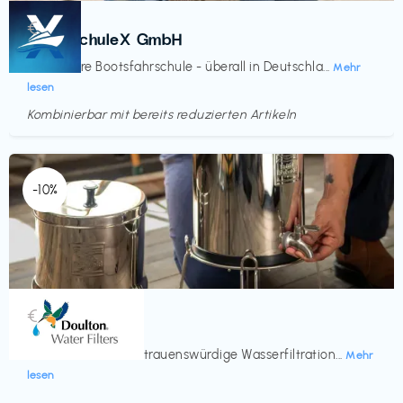
Kurse
€‎
BootsschuleX GmbH
Deine faire Bootsfahrschule - überall in Deutschla...
Mehr
lesen
Kombinierbar mit bereits reduzierten Artikeln
Endet in
<60 Tagen
-10%
Küche & Haushalt
€‎
Doulton
Seit 200 Jahren vertrauenswürdige Wasserfiltration...
Mehr
lesen