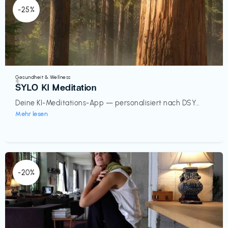
-25%
Gesundheit & Wellness
€‎
SYLO KI Meditation
Deine KI-Meditations-App — personalisiert nach DSY...
Mehr lesen
-20%