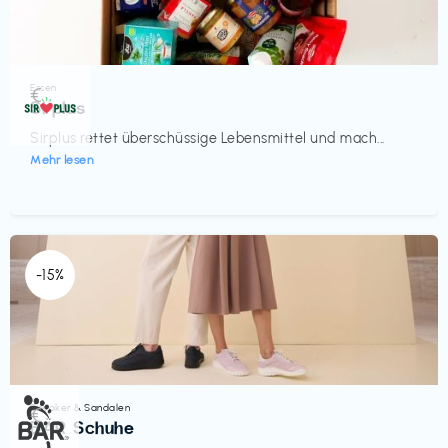
Essen
€‎
Sirplus
Sirplus rettet überschüssige Lebensmittel und mach...
Mehr lesen
-15%
Sneaker & Sandalen
€‎
BÄR Schuhe