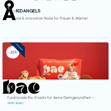
Mode
€‎
ARMEDANGELS
Zeitlose & innovative Mode für Frauen & Männer.
Pioneer
-25%
Lebensmittel
€€‎
bae Treat
Funktionale Bio-Snacks für deine Darmgesundheit –...
Mehr lesen