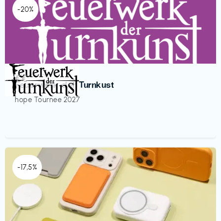
-20%
Veranstaltung
€€‎
Feuerwerk der Turnkust
hope Tournee 2027
-17,5%