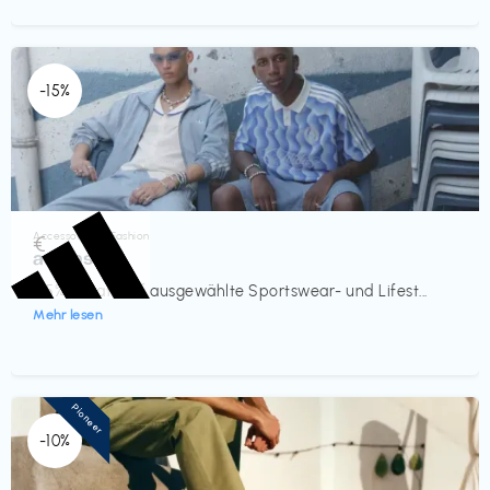
-15%
Accessoires & Fashion
€‎
adidas
-15% Rabatt auf ausgewählte Sportswear- und Lifest...
Mehr lesen
Pioneer
-10%