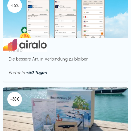
-15%
Mobilfunk
€‎
Airalo
Die bessere Art, in Verbindung zu bleiben
Endet in
<60 Tagen
-38€