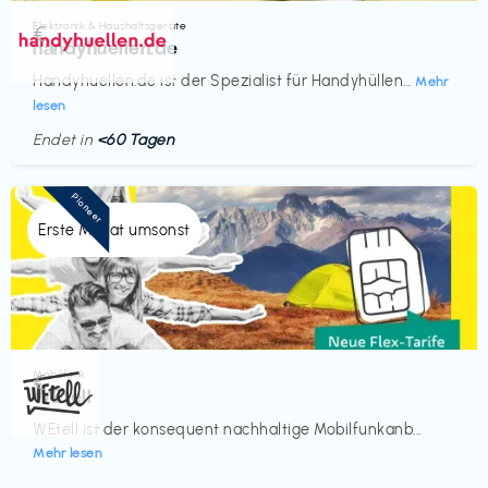
Elektronik & Haushaltsgeräte
€‎
handyhuellen.de
Handyhuellen.de ist der Spezialist für Handyhüllen...
Mehr
lesen
Endet in
<60 Tagen
Pioneer
Erste Monat umsonst
Mobilfunk
€‎
WEtell
WEtell ist der konsequent nachhaltige Mobilfunkanb...
Mehr lesen