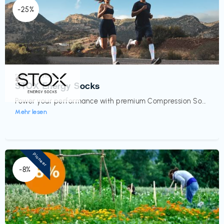
-25%
Sport- & Outdoor
€‎
STOX Energy Socks
Power your performance with premium Compression So...
Mehr lesen
Pioneer
-8%