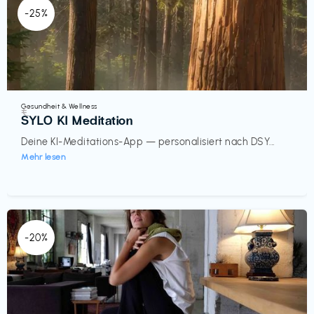
-25%
Gesundheit & Wellness
€‎
SYLO KI Meditation
Deine KI-Meditations-App — personalisiert nach DSY...
Mehr lesen
-20%