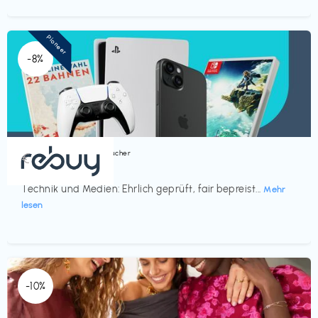
Pioneer
-8%
Bücher, Magazine & Hörbücher
€‎
rebuy
Technik und Medien: Ehrlich geprüft, fair bepreist...
Mehr
lesen
-10%