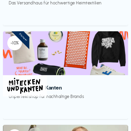
Das Versandhaus für hochwertige Heimtextilien
Pioneer
-10%
Mode
€€‎
Mit Ecken und Kanten
Unperfektshop für nachhaltige Brands