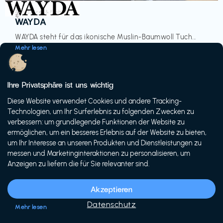
Accessoires & Fashion
€‎
WAYDA
WAYDA steht für das ikonische Muslin-Baumwoll Tuch...
Mehr lesen
Ihre Privatsphäre ist uns wichtig
Diese Website verwendet Cookies und andere Tracking-
-20%
Technologien, um Ihr Surferlebnis zu folgenden Zwecken zu
verbessern: um grundlegende Funktionen der Website zu
ermöglichen, um ein besseres Erlebnis auf der Website zu bieten,
um Ihr Interesse an unseren Produkten und Dienstleistungen zu
messen und Marketinginteraktionen zu personalisieren, um
Anzeigen zu liefern die für Sie relevanter sind.
Fahrräder & E-Bikes
€€‎
Siech Cycles
Akzeptieren
Entdecke den Schweizer Brand für urbane Fahrräder...
Datenschutz
Mehr lesen