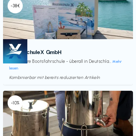
-38€
Kurse
€‎
BootsschuleX GmbH
Deine faire Bootsfahrschule - überall in Deutschla...
Mehr
lesen
Kombinierbar mit bereits reduzierten Artikeln
Endet in
<60 Tagen
-10%