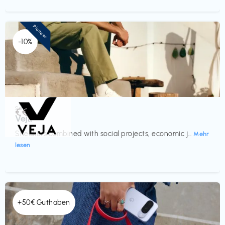
Pioneer
-10%
Schuhe
€€‎
Veja
Sneakers combined with social projects, economic j...
Mehr
lesen
+50€ Guthaben