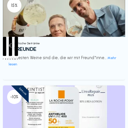
15%
Alkoholische Getränke
€‎
III FREUNDE
Die besten Weine sind die, die wir mit Freund*inne...
Mehr
lesen
Special
-10%