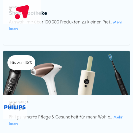
Apotheke
€‎
Shop Apotheke
Auswahl mit über 100.000 Produkten zu kleinen Prei...
Mehr
lesen
Bis zu -35%
Körperpflege
€€‎
Philips
Philips: smarte Pflege & Gesundheit für mehr Wohlb...
Mehr
lesen