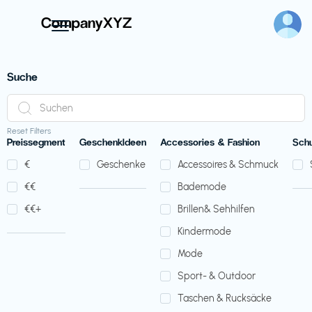
Suche
Reset Filters
Preissegment
GeschenkIdeen
Accessories & Fashion
Sch
€‎
Geschenke
Accessoires & Schmuck
€‎€‎
Bademode
€‎€‎+
Brillen& Sehhilfen
Kindermode
Mode
Sport- & Outdoor
Taschen & Rucksäcke