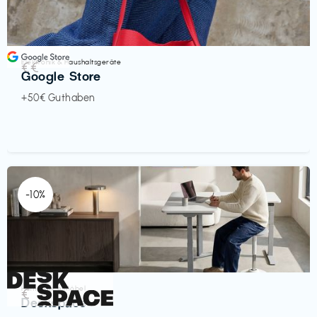
Elektronik & Haushaltsgeräte
€€‎
Google Store
+50€ Guthaben
-10%
Homeoffice Möbel
€‎
Deskspace