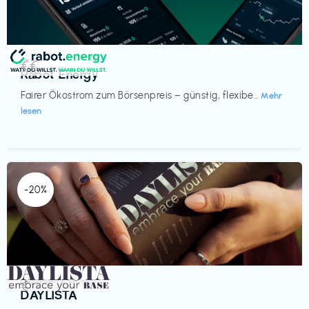
Strom
€€‎
Rabot Energy
Fairer Ökostrom zum Börsenpreis – günstig, flexibe...
Mehr
lesen
-20%
Gesundheit & Wellness
€‎
DAYLISTA