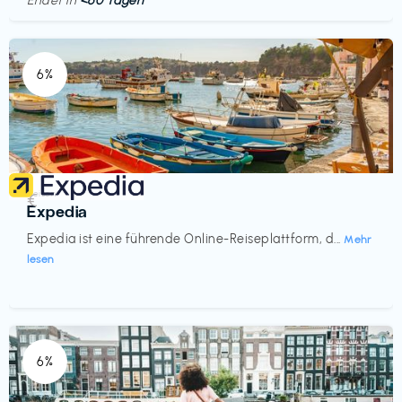
Endet in
<60 Tagen
6%
Reisen
€‎
Expedia
Expedia ist eine führende Online-Reiseplattform, d...
Mehr
lesen
6%