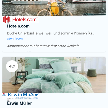
Reisen
€‎
Hotels.com
Buche Unterkünfte weltweit und sammle Prämien für...
Mehr lesen
Kombinierbar mit bereits reduzierten Artikeln
Endet in
<60 Tagen
-15%
Accessoires & Fashion
€‎
Erwin Müller