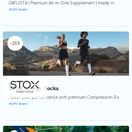
DAYLISTA | Premium All-in-One Supplement | made in...
Mehr lesen
-25%
Sport- & Outdoor
€‎
STOX Energy Socks
Power your performance with premium Compression So...
Mehr lesen
Pioneer