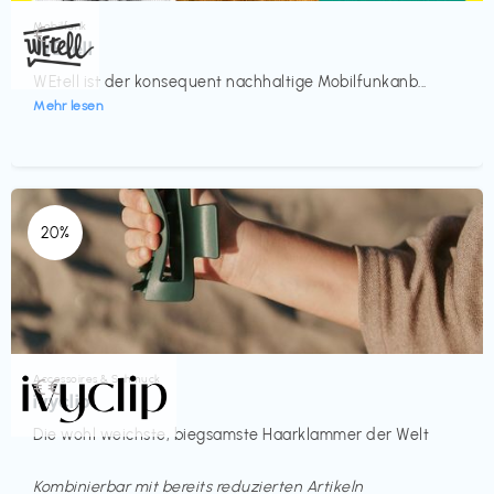
Mobilfunk
€‎
WEtell
WEtell ist der konsequent nachhaltige Mobilfunkanb...
Mehr lesen
20%
Accessoires & Schmuck
€€‎
ivyclip
Die wohl weichste, biegsamste Haarklammer der Welt
Kombinierbar mit bereits reduzierten Artikeln