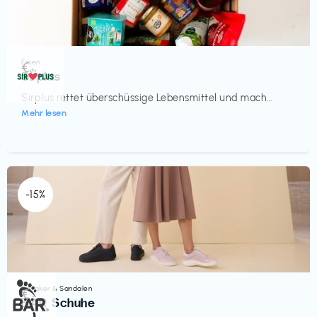
Essen
€‎
Sirplus
Sirplus rettet überschüssige Lebensmittel und mach...
Mehr lesen
-15%
Sneaker & Sandalen
€‎
BÄR Schuhe