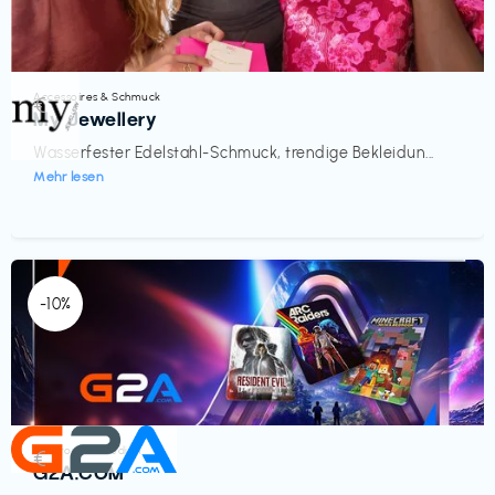
Accessoires & Schmuck
€‎
My Jewellery
Wasserfester Edelstahl-Schmuck, trendige Bekleidun...
Mehr lesen
-10%
Elektronik & Medien
€‎
G2A.COM