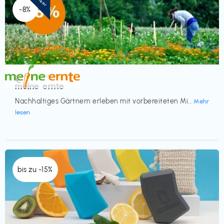
-8%
Küche & Haushalt
€‎
meine ernte
Nachhaltiges Gärtnern erleben mit vorbereiteten Mi...
Mehr
lesen
bis zu -15%