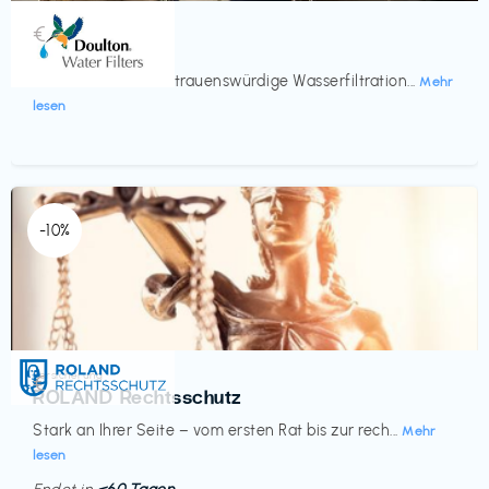
Küche & Haushalt
€‎
Doulton
Seit 200 Jahren vertrauenswürdige Wasserfiltration...
Mehr
lesen
-10%
Versicherung
€‎
ROLAND Rechtsschutz
Stark an Ihrer Seite – vom ersten Rat bis zur rech...
Mehr
lesen