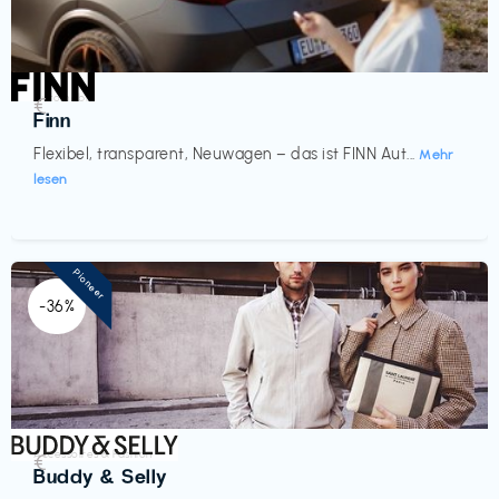
Automobil
€‎
Finn
Flexibel, transparent, Neuwagen – das ist FINN Aut...
Mehr
lesen
Pioneer
-36%
Accessoires & Fashion
€‎
Buddy & Selly