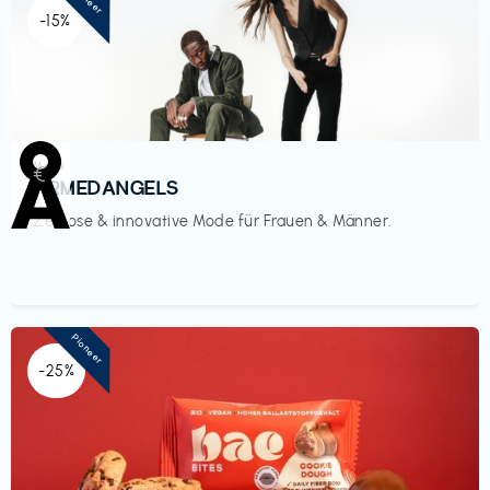
-15%
Mode
€‎
ARMEDANGELS
Zeitlose & innovative Mode für Frauen & Männer.
Pioneer
-25%