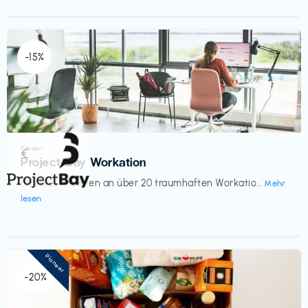
-15%
Reisen
€‎
Project Bay Workation
flexibles Arbeiten an über 20 traumhaften Workatio...
Mehr
lesen
Pioneer
-20%