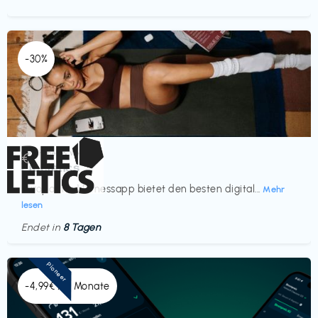
-30%
Gesundheit & Wellness
€‎
Freeletics
Europas Nr. 1 Fitnessapp bietet den besten digital...
Mehr
lesen
Endet in
8 Tagen
Pioneer
-4,99€ x 6 Monate