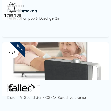
Körperpflege
€‎
Duschbrocken
Festes Shampoo & Duschgel 2in1
Special
-12%
Elektronik & Haushaltsgeräte
€‎
Faller Audio
Klarer TV-Sound dank OSKAR Sprachverstärker