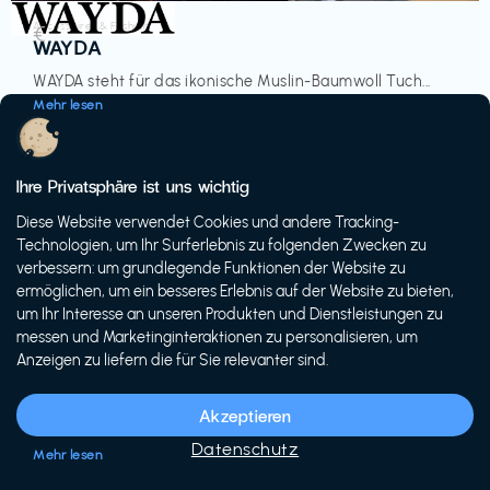
Accessoires & Fashion
€‎
WAYDA
WAYDA steht für das ikonische Muslin-Baumwoll Tuch...
Mehr lesen
Ihre Privatsphäre ist uns wichtig
Diese Website verwendet Cookies und andere Tracking-
-20%
Technologien, um Ihr Surferlebnis zu folgenden Zwecken zu
verbessern: um grundlegende Funktionen der Website zu
ermöglichen, um ein besseres Erlebnis auf der Website zu bieten,
um Ihr Interesse an unseren Produkten und Dienstleistungen zu
messen und Marketinginteraktionen zu personalisieren, um
Anzeigen zu liefern die für Sie relevanter sind.
Fahrräder & E-Bikes
€€‎
Siech Cycles
Akzeptieren
Entdecke den Schweizer Brand für urbane Fahrräder...
Datenschutz
Mehr lesen