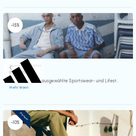
-15%
Accessoires & Fashion
€‎
adidas
-15% Rabatt auf ausgewählte Sportswear- und Lifest...
Mehr lesen
Pioneer
-10%