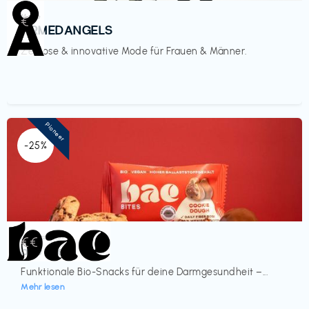
Mode
€‎
ARMEDANGELS
Zeitlose & innovative Mode für Frauen & Männer.
Pioneer
-25%
Lebensmittel
€€‎
bae Treat
Funktionale Bio-Snacks für deine Darmgesundheit –...
Mehr lesen