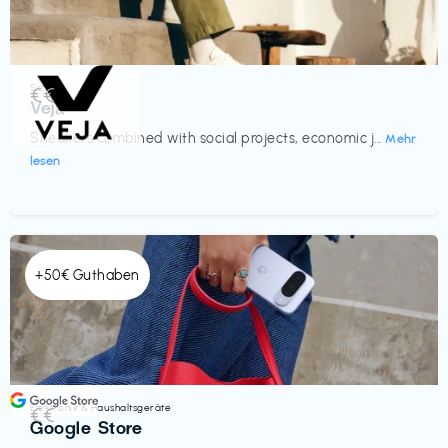
Schuhe
€€‎
Veja
Sneakers combined with social projects, economic j...
Mehr
lesen
+50€ Guthaben
Elektronik & Haushaltsgeräte
€€‎
Google Store