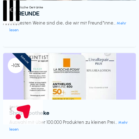
Alkoholische Getränke
€‎
III FREUNDE
Die besten Weine sind die, die wir mit Freund*inne...
Mehr
lesen
Special
-10%
Apotheke
€‎
Shop Apotheke
Auswahl mit über 100.000 Produkten zu kleinen Prei...
Mehr
lesen