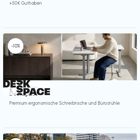
+50€ Guthaben
-10%
Homeoffice Möbel
€‎
Deskspace
Premium ergonomische Schreibtische und Bürostühle