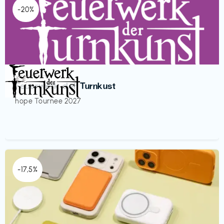
-20%
Veranstaltung
€€‎
Feuerwerk der Turnkust
hope Tournee 2027
-17,5%