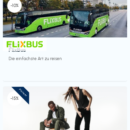
-10%
Mobilität
€‎
FlixBus
Die einfachste Art zu reisen
Pioneer
-15%