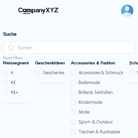
Suche
Reset Filters
Preissegment
GeschenkIdeen
Accessories & Fashion
Sch
€‎
Geschenke
Accessoires & Schmuck
€‎€‎
Bademode
€‎€‎+
Brillen& Sehhilfen
Kindermode
Mode
Sport- & Outdoor
Taschen & Rucksäcke