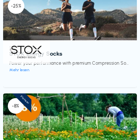
-25%
Sport- & Outdoor
€‎
STOX Energy Socks
Power your performance with premium Compression So...
Mehr lesen
Pioneer
-8%