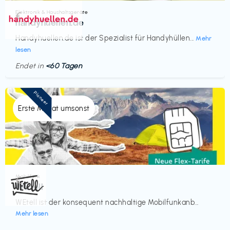
Elektronik & Haushaltsgeräte
€‎
handyhuellen.de
Handyhuellen.de ist der Spezialist für Handyhüllen...
Mehr
lesen
Endet in
<60 Tagen
Pioneer
Erste Monat umsonst
Mobilfunk
€‎
WEtell
WEtell ist der konsequent nachhaltige Mobilfunkanb...
Mehr lesen