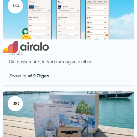
-15%
Mobilfunk
€‎
Airalo
Die bessere Art, in Verbindung zu bleiben
Endet in
<60 Tagen
-38€