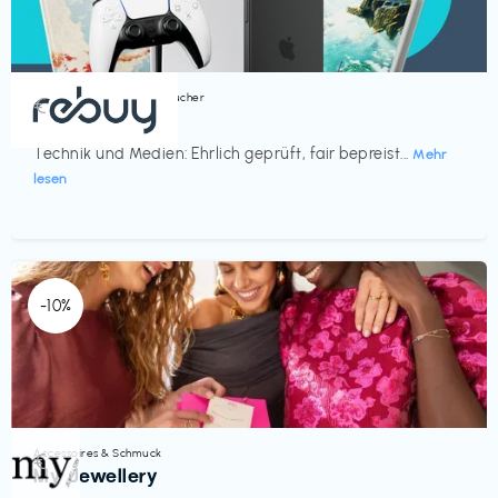
Bücher, Magazine & Hörbücher
€‎
rebuy
Technik und Medien: Ehrlich geprüft, fair bepreist...
Mehr
lesen
-10%
Accessoires & Schmuck
€‎
My Jewellery