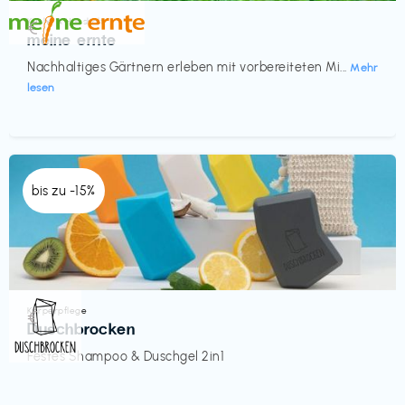
Küche & Haushalt
€‎
meine ernte
Nachhaltiges Gärtnern erleben mit vorbereiteten Mi...
Mehr
lesen
bis zu -15%
Körperpflege
€‎
Duschbrocken
Festes Shampoo & Duschgel 2in1