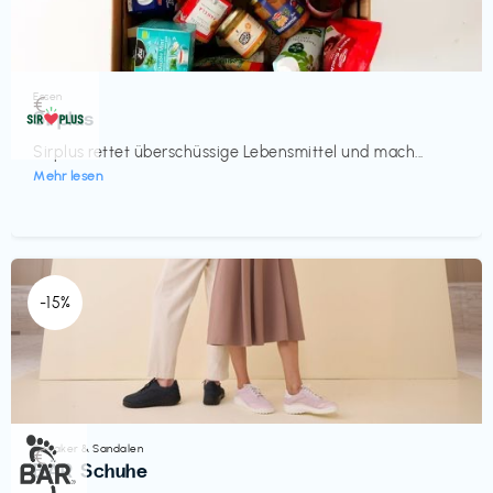
Essen
€‎
Sirplus
Sirplus rettet überschüssige Lebensmittel und mach...
Mehr lesen
-15%
Sneaker & Sandalen
€‎
BÄR Schuhe