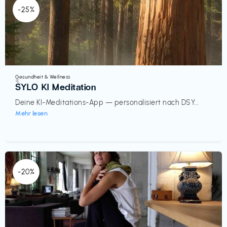
-25%
Gesundheit & Wellness
€‎
SYLO KI Meditation
Deine KI-Meditations-App — personalisiert nach DSY...
Mehr lesen
-20%