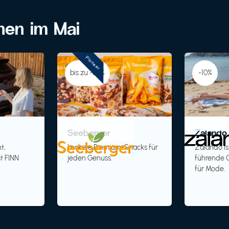
onen im Mai
Pioneer
bis zu -30%
-10%
Seeberger
Zalando 
t,
Leckere Premium-Snacks für
Zalando is
t FINN
jeden Genuss.
führende O
für Mode.