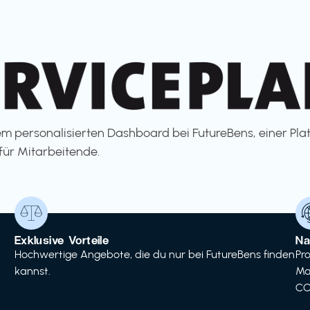
m personalisierten Dashboard bei FutureBens, einer Pla
für Mitarbeitende.
Exklusive Vorteile
Na
Hochwertige Angebote, die du nur bei FutureBens finden
Pr
kannst.
Ma
CO