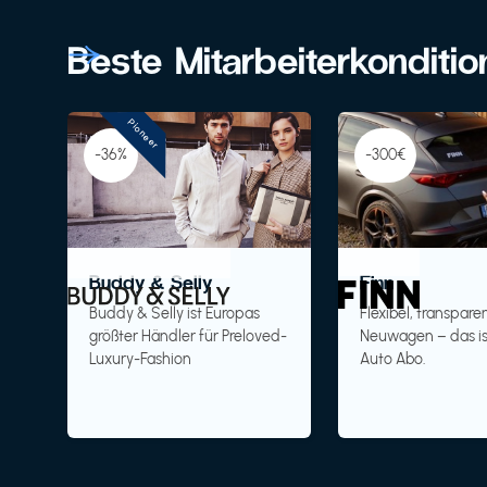
Beste Mitarbeiterkonditi
Pioneer
-36%
-300€
Buddy & Selly
Finn
Buddy & Selly ist Europas
Flexibel, transparen
größter Händler für Preloved-
Neuwagen – das is
Luxury-Fashion
Auto Abo.