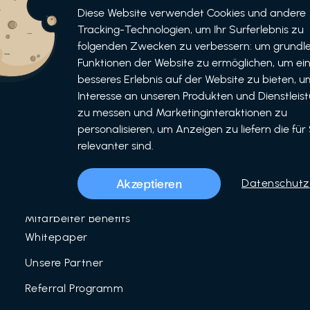
Informationen
Bewerben
Diese Website verwendet Cookies und andere
Tracking-Technologien, um Ihr Surferlebnis zu
Für Unternehmen
folgenden Zwecken zu verbessern: um grundl
als Unternehmen
Funktionen der Website zu ermöglichen, um ei
Für Partner
als Partner
besseres Erlebnis auf der Website zu bieten, um
Interesse an unseren Produkten und Dienstleis
Unser Team
zu messen und Marketinginteraktionen zu
Über uns
personalisieren, um Anzeigen zu liefern die für 
relevanter sind.
LinkedIn
Mitarbeiter Benefits
Akzeptieren
Datenschutz
Blog
Mitarbeiter Benefits
Whitepaper
Unsere Partner
Referral Programm