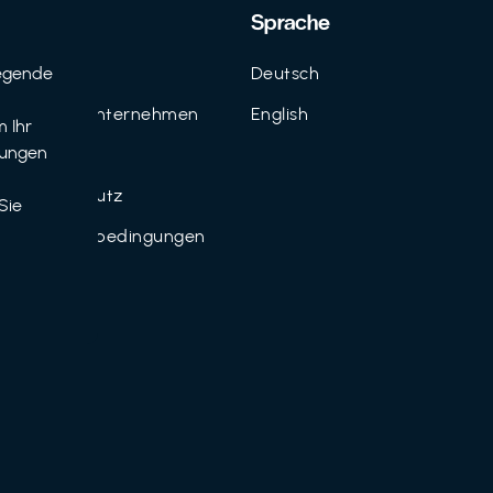
Support
Sprache
egende
Kontakt
Deutsch
n
FAQ für Unternehmen
English
 Ihr
tungen
Imprint
Datenschutz
Sie
Nutzungsbedingungen