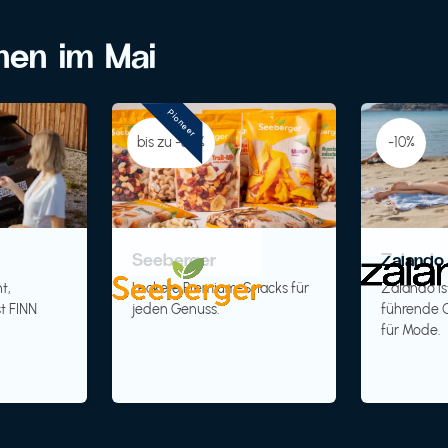
onen im Mai
Pioneer
bis zu -30%
-10%
Seeberger
Zalando 
t,
Leckere Premium-Snacks für
Zalando is
t FINN
jeden Genuss.
führende O
für Mode.