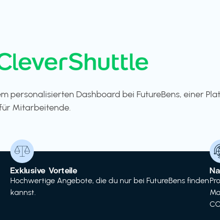
m personalisierten Dashboard bei FutureBens, einer Pla
für Mitarbeitende.
Exklusive Vorteile
Na
Hochwertige Angebote, die du nur bei FutureBens finden
Pr
kannst.
Ma
CO