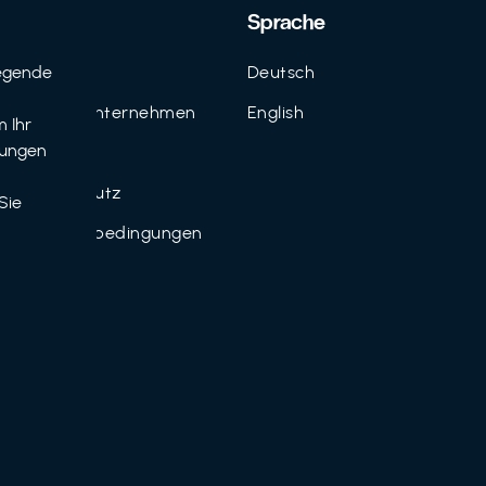
Support
Sprache
egende
Kontakt
Deutsch
n
FAQ für Unternehmen
English
 Ihr
tungen
Imprint
Datenschutz
Sie
Nutzungsbedingungen