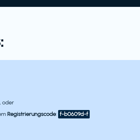
:
, oder
dem
Registrierungscode
:
f-b0609d-f