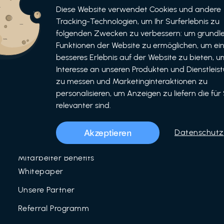
Informationen
Bewerben
Diese Website verwendet Cookies und andere
Tracking-Technologien, um Ihr Surferlebnis zu
Für Unternehmen
folgenden Zwecken zu verbessern: um grundl
als Unternehmen
Funktionen der Website zu ermöglichen, um ei
Für Partner
als Partner
besseres Erlebnis auf der Website zu bieten, um
Interesse an unseren Produkten und Dienstleis
Unser Team
zu messen und Marketinginteraktionen zu
Über uns
personalisieren, um Anzeigen zu liefern die für 
relevanter sind.
LinkedIn
Mitarbeiter Benefits
Akzeptieren
Datenschutz
Blog
Mitarbeiter Benefits
Whitepaper
Unsere Partner
Referral Programm