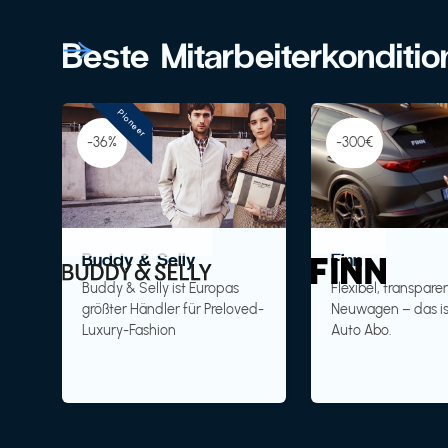
Beste Mitarbeiterkonditi
Pioneer
-36%
-300€
Buddy & Selly
Finn
Buddy & Selly ist Europas
Flexibel, transparen
größter Händler für Preloved-
Neuwagen – das is
Luxury-Fashion
Auto Abo.