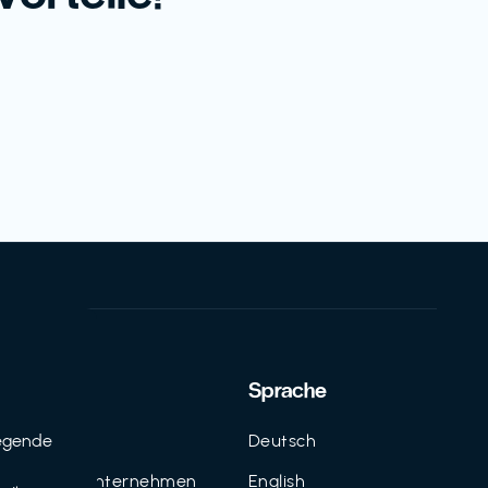
Support
Sprache
egende
Kontakt
Deutsch
n
FAQ für Unternehmen
English