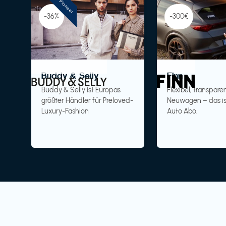
Pioneer
-36%
-300€
Buddy & Selly
Finn
Buddy & Selly ist Europas
Flexibel, transparen
größter Händler für Preloved-
Neuwagen – das is
Luxury-Fashion
Auto Abo.