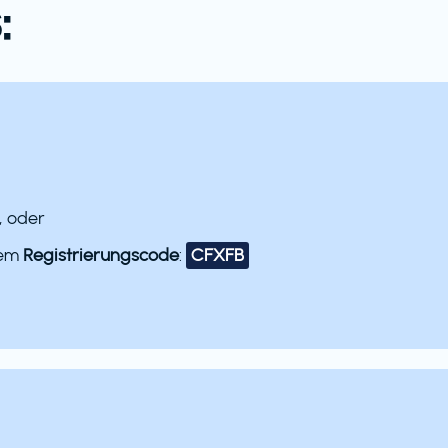
:
, oder
dem
Registrierungscode
:
CFXFB