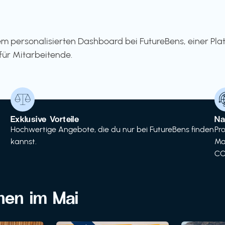
m personalisierten Dashboard bei FutureBens, einer Pla
für Mitarbeitende.
Exklusive Vorteile
Na
Hochwertige Angebote, die du nur bei FutureBens finden
Pr
kannst.
Ma
CO
onen im Mai