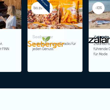
Pioneer
bis zu -30%
-10%
Seeberger
Zalando 
t,
Leckere Premium-Snacks für
Zalando is
t FINN
jeden Genuss.
führende O
für Mode.