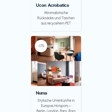
Ucon Acrobatics
Minimalistische
Rücksäcke und Taschen
aus recyceltem PET
-17%
Numa
Stylische Unterkünfte in
Europas Hotspots –
Berlin, London, Paris, Rom