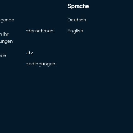
Support
Sprache
egende
Kontakt
Deutsch
n
FAQ für Unternehmen
English
 Ihr
tungen
Imprint
Datenschutz
Sie
Nutzungsbedingungen