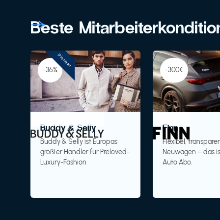
Beste Mitarbeiterkonditi
Pioneer
-36%
-300€
Buddy & Selly
Finn
Buddy & Selly ist Europas
Flexibel, transparen
größter Händler für Preloved-
Neuwagen – das is
Luxury-Fashion
Auto Abo.