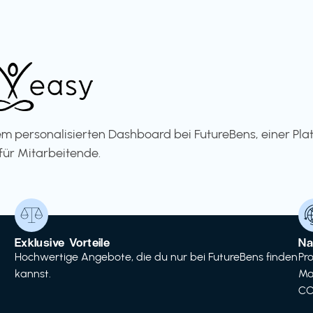
m personalisierten Dashboard bei FutureBens, einer Pla
für Mitarbeitende.
Exklusive Vorteile
Na
Hochwertige Angebote, die du nur bei FutureBens finden
Pr
kannst.
Ma
CO