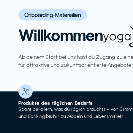
Onboarding-Materialien
Willkommen
Ab deinem Start bei uns hast du Zugang zu eine
für attraktive und zukunftsorientierte Angebote 
Produkte des täglichen Bedarfs
Spare bei allem, was du täglich brauchst – von Strom
und Banking bis hin zu Möbeln und Lebensmitteln.