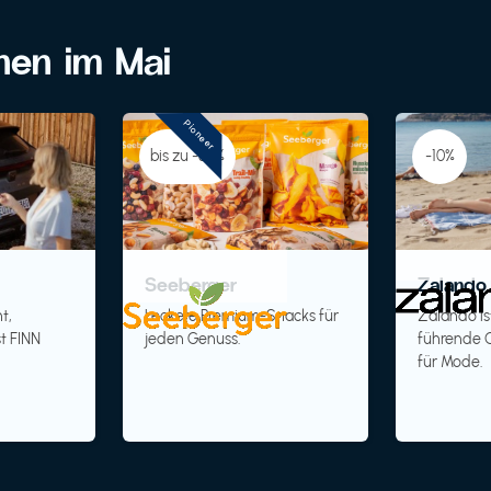
onen im Mai
Pioneer
bis zu -30%
-10%
Seeberger
Zalando 
t,
Leckere Premium-Snacks für
Zalando is
t FINN
jeden Genuss.
führende O
für Mode.