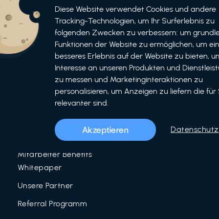
Informationen
Bewerben
Diese Website verwendet Cookies und andere
Tracking-Technologien, um Ihr Surferlebnis zu
Für Unternehmen
folgenden Zwecken zu verbessern: um grundl
als Unternehmen
Funktionen der Website zu ermöglichen, um ei
Für Partner
als Partner
besseres Erlebnis auf der Website zu bieten, um
Interesse an unseren Produkten und Dienstleis
Unser Team
zu messen und Marketinginteraktionen zu
Über uns
personalisieren, um Anzeigen zu liefern die für 
relevanter sind.
LinkedIn
Mitarbeiter Benefits
Akzeptieren
Datenschutz
Blog
Mitarbeiter Benefits
Whitepaper
Unsere Partner
Referral Programm