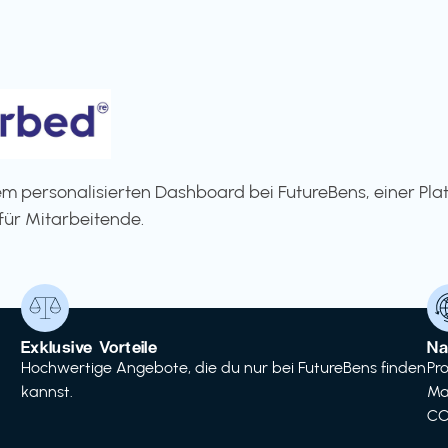
m personalisierten Dashboard bei FutureBens, einer Pla
für Mitarbeitende.
Exklusive Vorteile
Na
Hochwertige Angebote, die du nur bei FutureBens finden
Pr
kannst.
Ma
CO