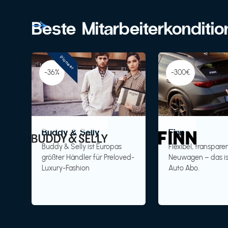
Beste Mitarbeiterkonditi
Pioneer
-36%
-300€
Buddy & Selly
Finn
Buddy & Selly ist Europas
Flexibel, transparen
größter Händler für Preloved-
Neuwagen – das is
Luxury-Fashion
Auto Abo.