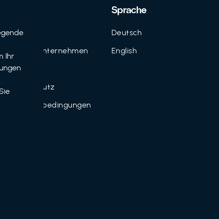
Support
Sprache
egende
Kontakt
Deutsch
n
FAQ für Unternehmen
English
 Ihr
tungen
Imprint
Datenschutz
Sie
Nutzungsbedingungen