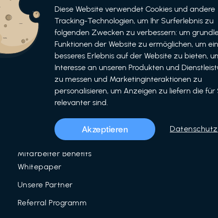
Informationen
Bewerben
Diese Website verwendet Cookies und andere
Tracking-Technologien, um Ihr Surferlebnis zu
Für Unternehmen
folgenden Zwecken zu verbessern: um grundl
als Unternehmen
Funktionen der Website zu ermöglichen, um ei
Für Partner
als Partner
besseres Erlebnis auf der Website zu bieten, um
Interesse an unseren Produkten und Dienstleis
Unser Team
zu messen und Marketinginteraktionen zu
Über uns
personalisieren, um Anzeigen zu liefern die für 
relevanter sind.
LinkedIn
Mitarbeiter Benefits
Akzeptieren
Datenschutz
Blog
Mitarbeiter Benefits
Whitepaper
Unsere Partner
Referral Programm