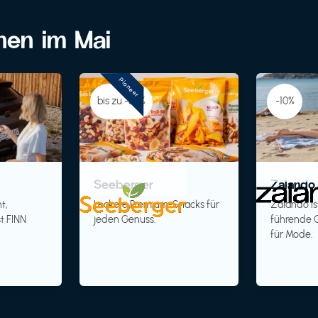
onen im Mai
Pioneer
bis zu -30%
-10%
Seeberger
Zalando 
t,
Leckere Premium-Snacks für
Zalando is
t FINN
jeden Genuss.
führende O
für Mode.