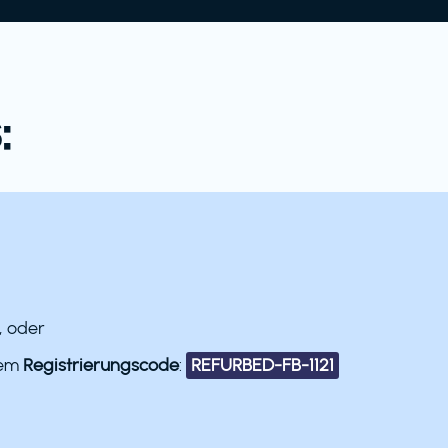
:
, oder
dem
Registrierungscode
:
REFURBED-FB-1121