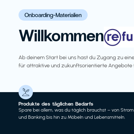
Onboarding-Materialien
Willkommen
Ab deinem Start bei uns hast du Zugang zu eine
für attraktive und zukunftsorientierte Angebote 
Produkte des täglichen Bedarfs
Spare bei allem, was du täglich brauchst – von Strom
und Banking bis hin zu Möbeln und Lebensmitteln.