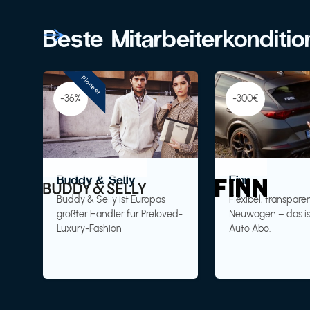
Beste Mitarbeiterkonditi
Pioneer
-36%
-300€
Buddy & Selly
Finn
Buddy & Selly ist Europas
Flexibel, transparen
größter Händler für Preloved-
Neuwagen – das is
Luxury-Fashion
Auto Abo.