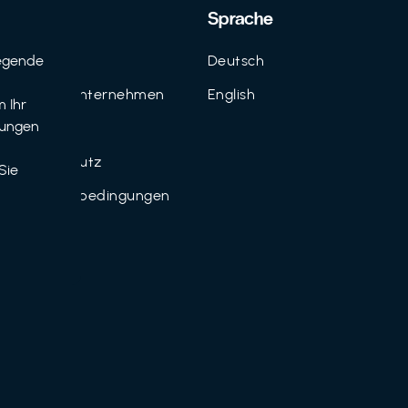
Support
Sprache
egende
Kontakt
Deutsch
n
FAQ für Unternehmen
English
 Ihr
tungen
Imprint
Datenschutz
Sie
Nutzungsbedingungen