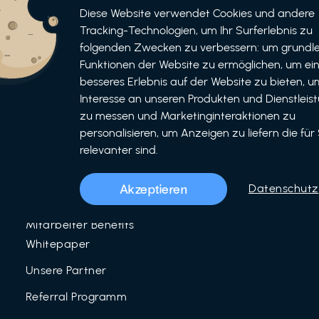
Informationen
Bewerben
Diese Website verwendet Cookies und andere
Tracking-Technologien, um Ihr Surferlebnis zu
Für Unternehmen
folgenden Zwecken zu verbessern: um grundl
als Unternehmen
Funktionen der Website zu ermöglichen, um ei
Für Partner
als Partner
besseres Erlebnis auf der Website zu bieten, um
Interesse an unseren Produkten und Dienstleis
Unser Team
zu messen und Marketinginteraktionen zu
Über uns
personalisieren, um Anzeigen zu liefern die für 
relevanter sind.
LinkedIn
Mitarbeiter Benefits
Akzeptieren
Datenschutz
Blog
Mitarbeiter Benefits
Whitepaper
Unsere Partner
Referral Programm