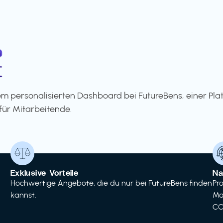
m personalisierten Dashboard bei FutureBens, einer Pla
für Mitarbeitende.
Exklusive Vorteile
Na
Hochwertige Angebote, die du nur bei FutureBens finden
Pr
kannst.
Ma
CO