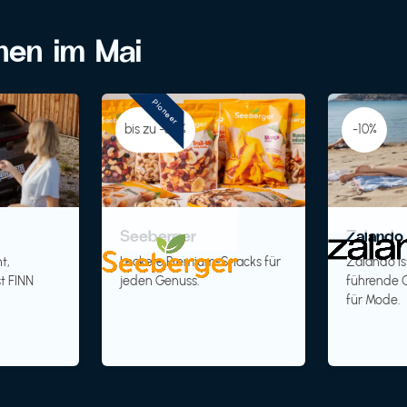
onen im Mai
Pioneer
bis zu -30%
-10%
Seeberger
Zalando 
t,
Leckere Premium-Snacks für
Zalando is
t FINN
jeden Genuss.
führende O
für Mode.