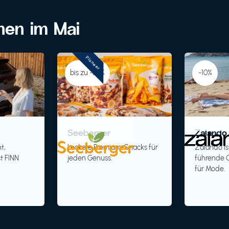
onen im Mai
Pioneer
bis zu -30%
-10%
Seeberger
Zalando 
t,
Leckere Premium-Snacks für
Zalando is
t FINN
jeden Genuss.
führende O
für Mode.