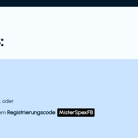
:
, oder
dem
Registrierungscode
:
MisterSpexFB