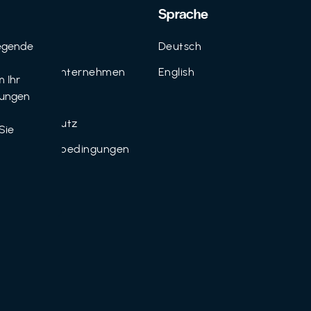
Support
Sprache
egende
Kontakt
Deutsch
n
FAQ für Unternehmen
English
 Ihr
tungen
Imprint
Datenschutz
Sie
Nutzungsbedingungen