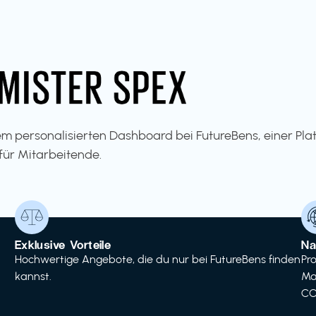
m personalisierten Dashboard bei FutureBens, einer Pla
für Mitarbeitende.
Exklusive Vorteile
Na
Hochwertige Angebote, die du nur bei FutureBens finden
Pr
kannst.
Ma
CO