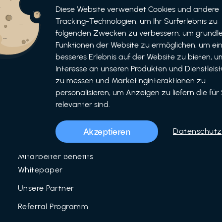
Informationen
Bewerben
Diese Website verwendet Cookies und andere
Tracking-Technologien, um Ihr Surferlebnis zu
Für Unternehmen
folgenden Zwecken zu verbessern: um grundl
als Unternehmen
Funktionen der Website zu ermöglichen, um ei
Für Partner
als Partner
besseres Erlebnis auf der Website zu bieten, um
Interesse an unseren Produkten und Dienstleis
Unser Team
zu messen und Marketinginteraktionen zu
Über uns
personalisieren, um Anzeigen zu liefern die für 
relevanter sind.
LinkedIn
Mitarbeiter Benefits
Akzeptieren
Datenschutz
Blog
Mitarbeiter Benefits
Whitepaper
Unsere Partner
Referral Programm