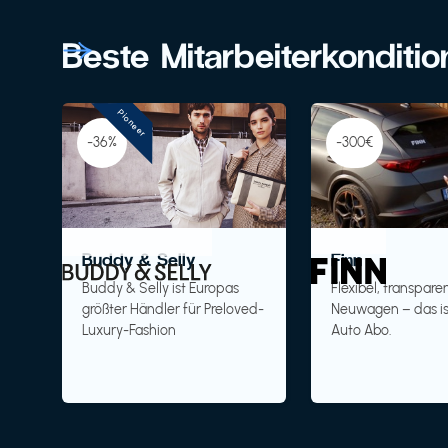
Beste Mitarbeiterkonditi
Pioneer
-36%
-300€
Buddy & Selly
Finn
Buddy & Selly ist Europas
Flexibel, transparen
größter Händler für Preloved-
Neuwagen – das is
Luxury-Fashion
Auto Abo.