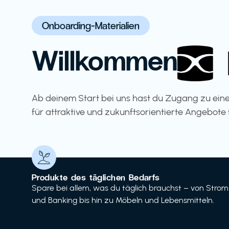
Onboarding-Materialien
Willkommen
Ab deinem Start bei uns hast du Zugang zu eine
für attraktive und zukunftsorientierte Angebote 
Produkte des täglichen Bedarfs
Spare bei allem, was du täglich brauchst – von Strom
und Banking bis hin zu Möbeln und Lebensmitteln.