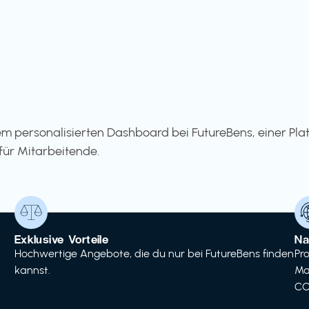
m personalisierten Dashboard bei FutureBens, einer Pla
für Mitarbeitende.
Exklusive Vorteile
Na
Hochwertige Angebote, die du nur bei FutureBens finden
Pr
kannst.
Ma
CO