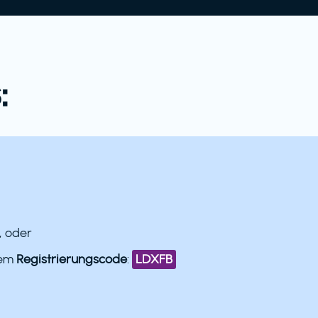
:
, oder
dem
Registrierungscode
:
LDXFB