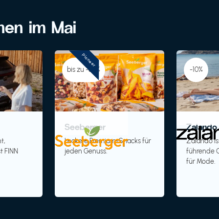
onen im Mai
Pioneer
bis zu -30%
-10%
Seeberger
Zalando 
t,
Leckere Premium-Snacks für
Zalando is
t FINN
jeden Genuss.
führende O
für Mode.