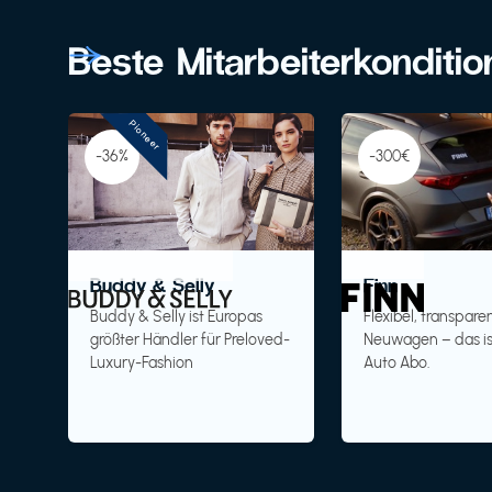
Beste Mitarbeiterkonditi
Pioneer
-36%
-300€
Buddy & Selly
Finn
Buddy & Selly ist Europas
Flexibel, transparen
größter Händler für Preloved-
Neuwagen – das is
Luxury-Fashion
Auto Abo.