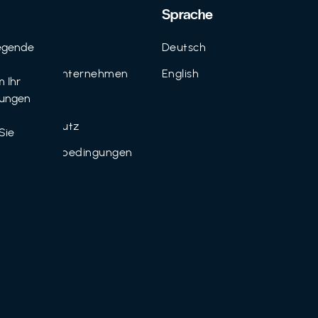
Support
Sprache
egende
Kontakt
Deutsch
n
FAQ für Unternehmen
English
 Ihr
tungen
Imprint
Datenschutz
Sie
Nutzungsbedingungen