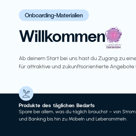
Onboarding-Materialien
Willkommen
Ab deinem Start bei uns hast du Zugang zu eine
für attraktive und zukunftsorientierte Angebote 
Produkte des täglichen Bedarfs
Spare bei allem, was du täglich brauchst – von Strom
und Banking bis hin zu Möbeln und Lebensmitteln.