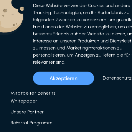
Informationen
Bewerben
Diese Website verwendet Cookies und andere
Tracking-Technologien, um Ihr Surferlebnis zu
Für Unternehmen
folgenden Zwecken zu verbessern: um grundl
als Unternehmen
Funktionen der Website zu ermöglichen, um ei
Für Partner
als Partner
besseres Erlebnis auf der Website zu bieten, um
Interesse an unseren Produkten und Dienstleis
Unser Team
zu messen und Marketinginteraktionen zu
Über uns
personalisieren, um Anzeigen zu liefern die für 
relevanter sind.
LinkedIn
Mitarbeiter Benefits
Akzeptieren
Datenschutz
Blog
Mitarbeiter Benefits
Whitepaper
Unsere Partner
Referral Programm