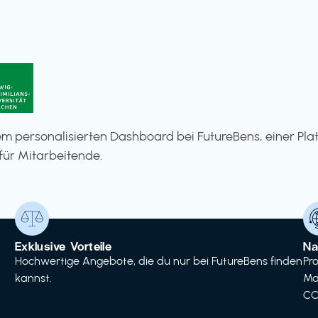
m personalisierten Dashboard bei FutureBens, einer Pla
für Mitarbeitende.
Exklusive Vorteile
Na
Hochwertige Angebote, die du nur bei FutureBens finden
Pr
kannst.
Ma
CO