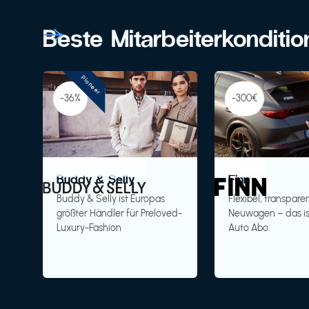
Beste Mitarbeiterkonditi
Pioneer
-36%
-300€
Buddy & Selly
Finn
Buddy & Selly ist Europas
Flexibel, transparen
größter Händler für Preloved-
Neuwagen – das is
Luxury-Fashion
Auto Abo.