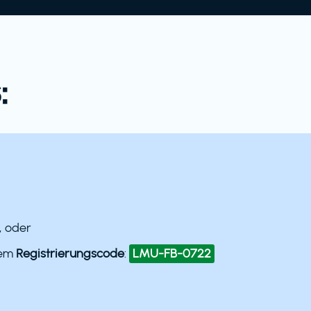
:
, oder
dem
Registrierungscode
:
LMU-FB-0722