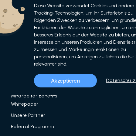
Informationen
Bewerben
Diese Website verwendet Cookies und andere
Tracking-Technologien, um Ihr Surferlebnis zu
Für Unternehmen
folgenden Zwecken zu verbessern: um grundl
als Unternehmen
Funktionen der Website zu ermöglichen, um ei
Für Partner
als Partner
besseres Erlebnis auf der Website zu bieten, um
Interesse an unseren Produkten und Dienstleis
Unser Team
zu messen und Marketinginteraktionen zu
Über uns
personalisieren, um Anzeigen zu liefern die für 
relevanter sind.
LinkedIn
Mitarbeiter Benefits
Akzeptieren
Datenschutz
Blog
Mitarbeiter Benefits
Whitepaper
Unsere Partner
Referral Programm