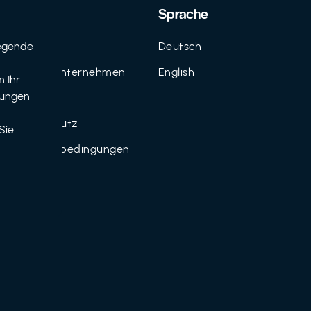
Support
Sprache
egende
Kontakt
Deutsch
n
FAQ für Unternehmen
English
 Ihr
tungen
Imprint
Datenschutz
Sie
Nutzungsbedingungen