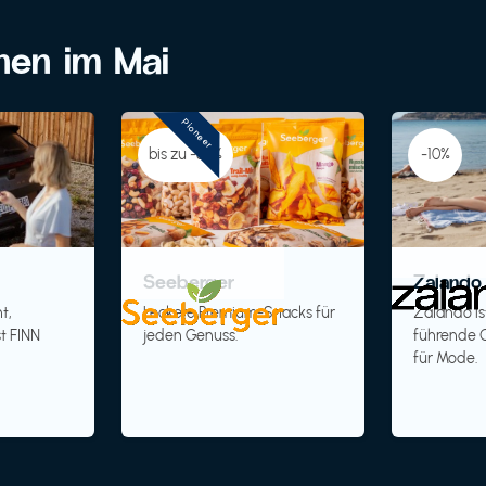
onen im Mai
Pioneer
bis zu -30%
-10%
Seeberger
Zalando 
t,
Leckere Premium-Snacks für
Zalando is
t FINN
jeden Genuss.
führende O
für Mode.