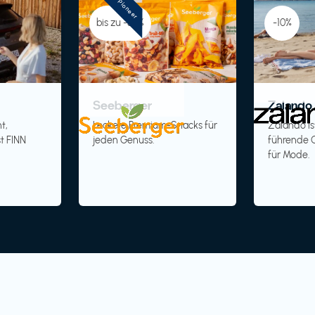
Pioneer
bis zu -30%
-10%
Seeberger
Zalando 
t,
Leckere Premium-Snacks für
Zalando is
t FINN
jeden Genuss.
führende O
für Mode.