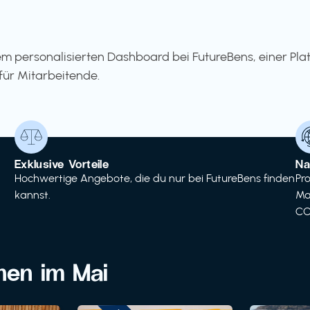
m personalisierten Dashboard bei FutureBens, einer Pla
für Mitarbeitende.
Exklusive Vorteile
Na
Hochwertige Angebote, die du nur bei FutureBens finden
Pr
kannst.
Ma
CO
onen im Mai