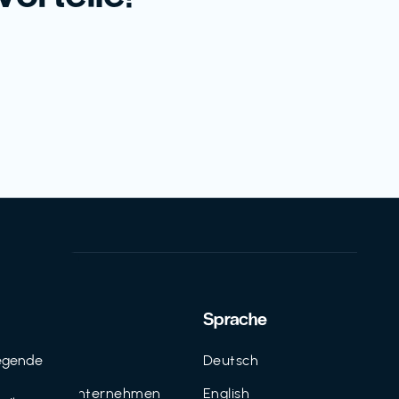
Support
Sprache
egende
Kontakt
Deutsch
n
FAQ für Unternehmen
English