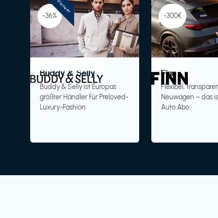
Pioneer
-36%
-300€
Buddy & Selly
Finn
Buddy & Selly ist Europas
Flexibel, transparen
größter Händler für Preloved-
Neuwagen – das is
Luxury-Fashion
Auto Abo.