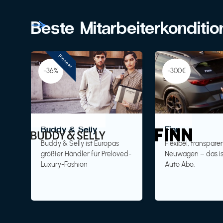
Beste Mitarbeiterkonditi
Pioneer
-36%
-300€
Buddy & Selly
Finn
Buddy & Selly ist Europas
Flexibel, transparen
größter Händler für Preloved-
Neuwagen – das is
Luxury-Fashion
Auto Abo.