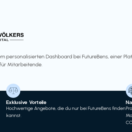
m personalisierten Dashboard bei FutureBens, einer Pla
für Mitarbeitende.
Exklusive Vorteile
Na
Hochwertige Angebote, die du nur bei FutureBens finden
Pr
kannst.
Ma
CO