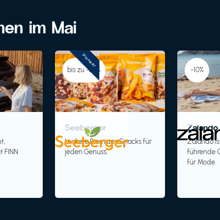
onen im Mai
Pioneer
bis zu -30%
-10%
Seeberger
Zalando 
t,
Leckere Premium-Snacks für
Zalando is
t FINN
jeden Genuss.
führende O
für Mode.