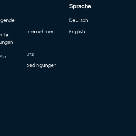
Support
Sprache
egende
Kontakt
Deutsch
n
FAQ für Unternehmen
English
 Ihr
tungen
Imprint
Datenschutz
Sie
Nutzungsbedingungen