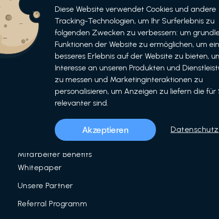
Informationen
Bewerben
Diese Website verwendet Cookies und andere
Tracking-Technologien, um Ihr Surferlebnis zu
Für Unternehmen
folgenden Zwecken zu verbessern: um grundl
als Unternehmen
Funktionen der Website zu ermöglichen, um ei
Für Partner
als Partner
besseres Erlebnis auf der Website zu bieten, um
Interesse an unseren Produkten und Dienstleis
Unser Team
zu messen und Marketinginteraktionen zu
Über uns
personalisieren, um Anzeigen zu liefern die für 
relevanter sind.
LinkedIn
Mitarbeiter Benefits
Akzeptieren
Datenschutz
Blog
Mitarbeiter Benefits
Whitepaper
Unsere Partner
Referral Programm