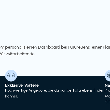
m personalisierten Dashboard bei FutureBens, einer Pla
für Mitarbeitende.
Exklusive Vorteile
Na
Hochwertige Angebote, die du nur bei FutureBens finden
Pr
kannst.
Ma
CO