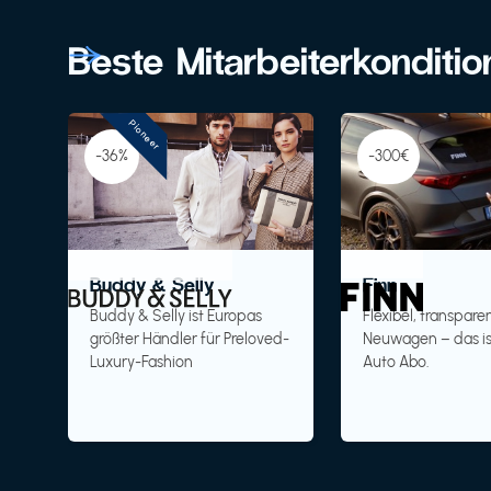
Beste Mitarbeiterkonditi
Pioneer
-36%
-300€
Buddy & Selly
Finn
Buddy & Selly ist Europas
Flexibel, transparen
größter Händler für Preloved-
Neuwagen – das is
Luxury-Fashion
Auto Abo.