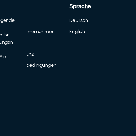
Support
Sprache
egende
Kontakt
Deutsch
n
FAQ für Unternehmen
English
 Ihr
tungen
Imprint
Datenschutz
Sie
Nutzungsbedingungen