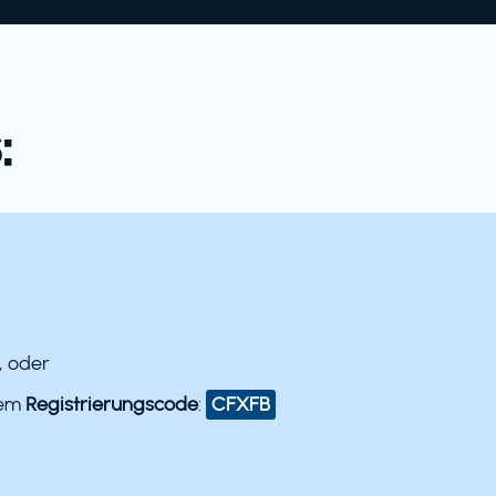
:
, oder
dem
Registrierungscode
:
CFXFB