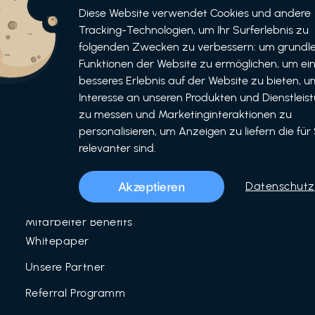
Informationen
Bewerben
Diese Website verwendet Cookies und andere
Tracking-Technologien, um Ihr Surferlebnis zu
Für Unternehmen
folgenden Zwecken zu verbessern: um grundl
als Unternehmen
Funktionen der Website zu ermöglichen, um ei
Für Partner
als Partner
besseres Erlebnis auf der Website zu bieten, um
Interesse an unseren Produkten und Dienstleis
Unser Team
zu messen und Marketinginteraktionen zu
Über uns
personalisieren, um Anzeigen zu liefern die für 
relevanter sind.
LinkedIn
Mitarbeiter Benefits
Akzeptieren
Datenschutz
Blog
Mitarbeiter Benefits
Whitepaper
Unsere Partner
Referral Programm