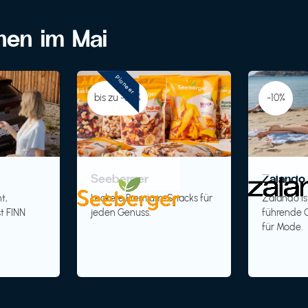
onen im Mai
Pioneer
bis zu -30%
-10%
Seeberger
Zalando 
t,
Leckere Premium-Snacks für
Zalando is
t FINN
jeden Genuss.
führende O
für Mode.