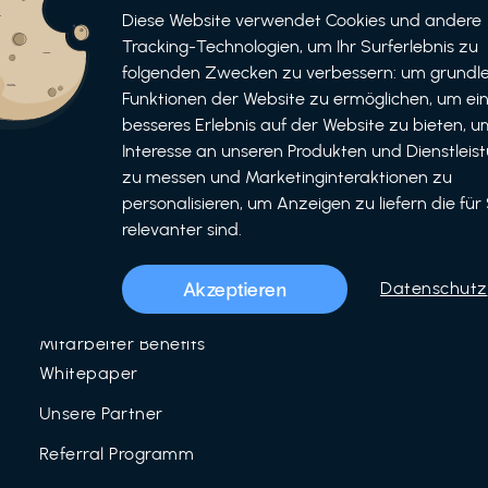
Informationen
Bewerben
Diese Website verwendet Cookies und andere
Tracking-Technologien, um Ihr Surferlebnis zu
Für Unternehmen
folgenden Zwecken zu verbessern: um grundl
als Unternehmen
Funktionen der Website zu ermöglichen, um ei
Für Partner
als Partner
besseres Erlebnis auf der Website zu bieten, um
Interesse an unseren Produkten und Dienstleis
Unser Team
zu messen und Marketinginteraktionen zu
Über uns
personalisieren, um Anzeigen zu liefern die für 
relevanter sind.
LinkedIn
Mitarbeiter Benefits
Akzeptieren
Datenschutz
Blog
Mitarbeiter Benefits
Whitepaper
Unsere Partner
Referral Programm