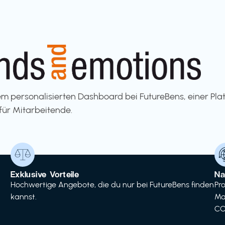
m personalisierten Dashboard bei FutureBens, einer Pla
für Mitarbeitende.
Exklusive Vorteile
Na
Hochwertige Angebote, die du nur bei FutureBens finden
Pr
kannst.
Ma
CO