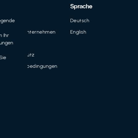
Support
Sprache
egende
Kontakt
Deutsch
n
FAQ für Unternehmen
English
 Ihr
tungen
Imprint
Datenschutz
Sie
Nutzungsbedingungen