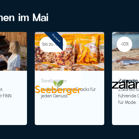
onen im Mai
Pioneer
bis zu -30%
-10%
Seeberger
Zalando 
t,
Leckere Premium-Snacks für
Zalando is
t FINN
jeden Genuss.
führende O
für Mode.