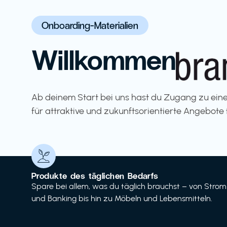
Onboarding-Materialien
Willkommen
Ab deinem Start bei uns hast du Zugang zu eine
für attraktive und zukunftsorientierte Angebote 
Produkte des täglichen Bedarfs
Spare bei allem, was du täglich brauchst – von Strom
und Banking bis hin zu Möbeln und Lebensmitteln.