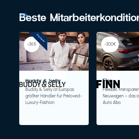
Beste Mitarbeiterkonditi
Pioneer
-36%
-300€
Buddy & Selly
Finn
Buddy & Selly ist Europas
Flexibel, transparen
größter Händler für Preloved-
Neuwagen – das is
Luxury-Fashion
Auto Abo.