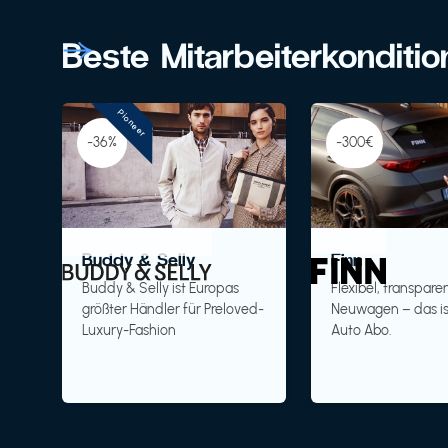
Beste Mitarbeiterkonditi
Pioneer
-36%
-300€
Buddy & Selly
Finn
Buddy & Selly ist Europas
Flexibel, transparen
größter Händler für Preloved-
Neuwagen – das is
Luxury-Fashion
Auto Abo.