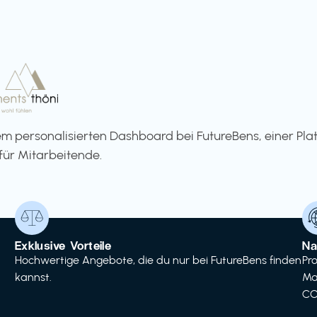
m personalisierten Dashboard bei FutureBens, einer Pla
für Mitarbeitende.
Exklusive Vorteile
Na
Hochwertige Angebote, die du nur bei FutureBens finden
Pr
kannst.
Ma
CO