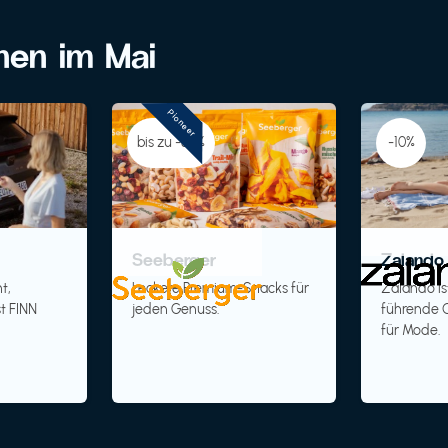
onen im Mai
Pioneer
bis zu -30%
-10%
Seeberger
Zalando 
t,
Leckere Premium-Snacks für
Zalando is
t FINN
jeden Genuss.
führende O
für Mode.