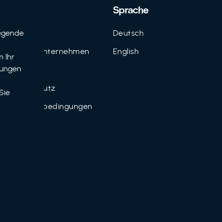
Support
Sprache
egende
Kontakt
Deutsch
n
FAQ für Unternehmen
English
 Ihr
tungen
Imprint
Datenschutz
Sie
Nutzungsbedingungen