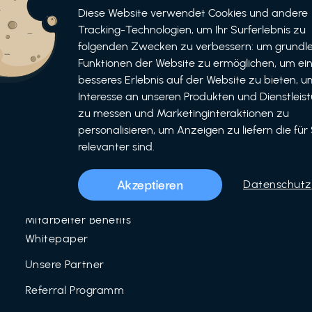
Informationen
Bewerben
Diese Website verwendet Cookies und andere
Tracking-Technologien, um Ihr Surferlebnis zu
Für Unternehmen
folgenden Zwecken zu verbessern: um grundl
als Unternehmen
Funktionen der Website zu ermöglichen, um ei
Für Partner
als Partner
besseres Erlebnis auf der Website zu bieten, um
Interesse an unseren Produkten und Dienstleis
Unser Team
zu messen und Marketinginteraktionen zu
Über uns
personalisieren, um Anzeigen zu liefern die für 
relevanter sind.
LinkedIn
Mitarbeiter Benefits
Akzeptieren
Datenschutz
Blog
Mitarbeiter Benefits
Whitepaper
Unsere Partner
Referral Programm