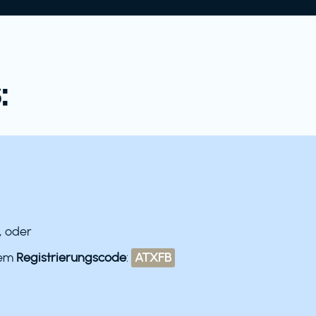
:
, oder
dem
Registrierungscode
:
ATXFB