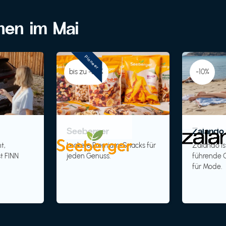
onen im Mai
Pioneer
bis zu -30%
-10%
Seeberger
Zalando 
t,
Leckere Premium-Snacks für
Zalando is
t FINN
jeden Genuss.
führende O
für Mode.