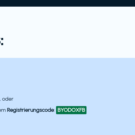
:
, oder
dem
Registrierungscode
:
BYODOXFB