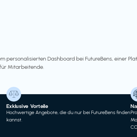
m personalisierten Dashboard bei FutureBens, einer Pla
für Mitarbeitende.
Exklusive Vorteile
Na
Hochwertige Angebote, die du nur bei FutureBens finden
Pr
kannst.
Ma
CO