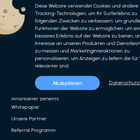
Informationen
Bewerben
Diese Website verwendet Cookies und andere
Tracking-Technologien, um Ihr Surferlebnis zu
Für Unternehmen
folgenden Zwecken zu verbessern: um grundl
als Unternehmen
Funktionen der Website zu ermöglichen, um ei
Für Partner
als Partner
besseres Erlebnis auf der Website zu bieten, um
Interesse an unseren Produkten und Dienstleis
Unser Team
zu messen und Marketinginteraktionen zu
Über uns
personalisieren, um Anzeigen zu liefern die für 
relevanter sind.
LinkedIn
Mitarbeiter Benefits
Akzeptieren
Datenschutz
Blog
Mitarbeiter Benefits
Whitepaper
Unsere Partner
Referral Programm