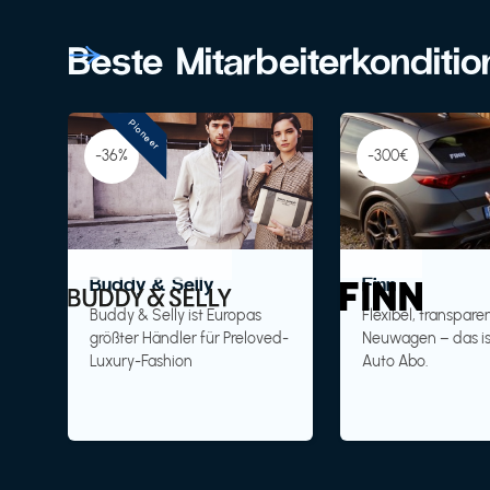
Beste Mitarbeiterkonditi
Pioneer
-36%
-300€
Buddy & Selly
Finn
Buddy & Selly ist Europas
Flexibel, transparen
größter Händler für Preloved-
Neuwagen – das is
Luxury-Fashion
Auto Abo.