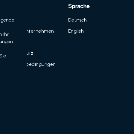
Support
Sprache
egende
Kontakt
Deutsch
n
FAQ für Unternehmen
English
 Ihr
tungen
Imprint
Datenschutz
Sie
Nutzungsbedingungen