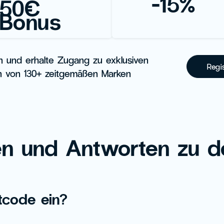
-15%
50€
Bonus
en und erhalte Zugang zu exklusiven
Regi
 von 130+ zeitgemäßen Marken
en und Antworten zu d
tcode ein?