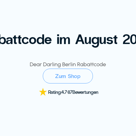
battcode im August 2
Dear Darling Berlin Rabattcode
Zum Shop
Rating:
4.7
·
87
Bewertungen