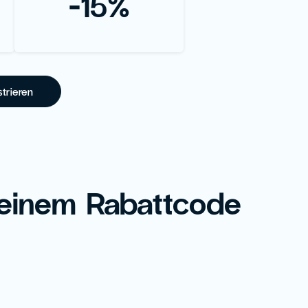
-15%
strieren
einem Rabattcode