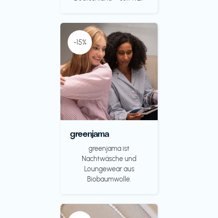
-15%
greenjama
greenjama ist
Nachtwäsche und
Loungewear aus
Biobaumwolle.