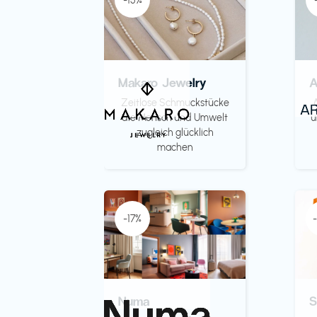
-15%
Makaro Jewelry
Zeitlose Schmuckstücke
die Mensch und Umwelt
u
zugleich glücklich
machen
-17%
Numa
S