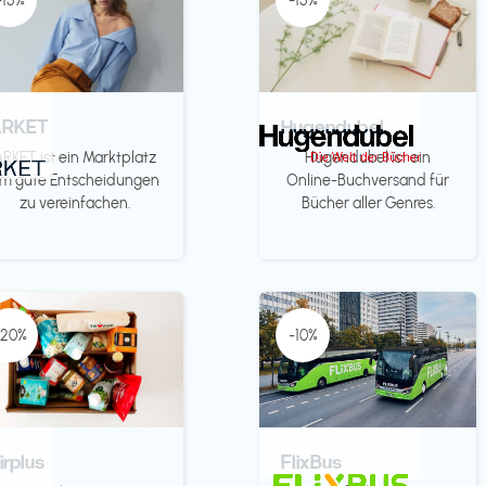
-15%
-15%
ARKET
Hugendubel
ARKET ist ein Marktplatz
Hugendubel ist ein
m gute Entscheidungen
Online-Buchversand für
zu vereinfachen.
Bücher aller Genres.
-20%
-10%
irplus
FlixBus