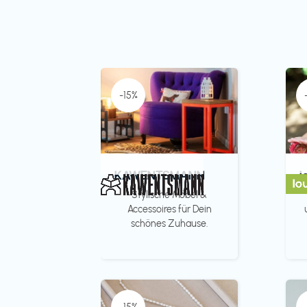
-15%
KAWENTSMANN
l
Stylische Möbel &
Accessoires für Dein
schönes Zuhause.