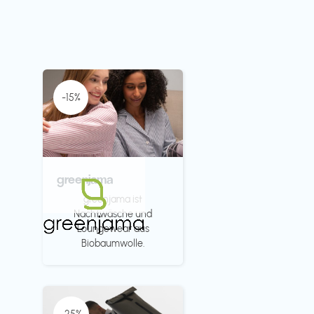
-15%
greenjama
greenjama ist
Nachtwäsche und
Loungewear aus
Biobaumwolle.