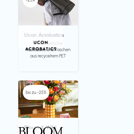
-25%
Ucon Acrobatics
Minimalistische
Rücksäcke und Taschen
aus recyceltem PET
bis zu -25%
Bloom & Wild