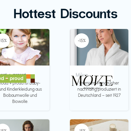
Hottest Discounts
-15%
-15%
oud + proud
Möve
loud + proud ist Baby-
Premium-Handtücher
und Kinderkleidung aus
nachhaltig produziert in
Biobaumwolle und
Deutschland – seit 1927
Biowolle.