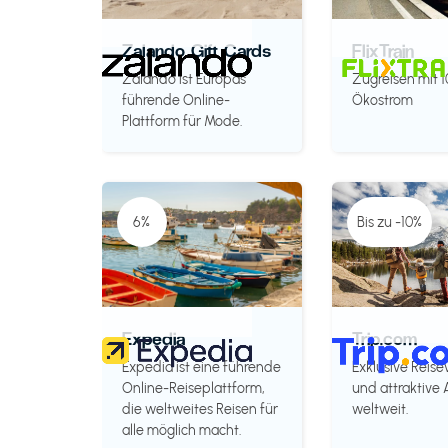
Zalando Gift Cards
FlixTrain
Zalando ist Europas
Zugreisen mit 
führende Online-
Ökostrom
Plattform für Mode.
6%
Bis zu -10%
Expedia
Trip.com
Expedia ist eine führende
Exklusive Reise
Online-Reiseplattform,
und attraktive
die weltweites Reisen für
weltweit.
alle möglich macht.