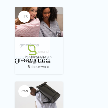
-15%
greenjama
greenjama ist
Nachtwäsche und
Loungewear aus
Biobaumwolle.
-25%