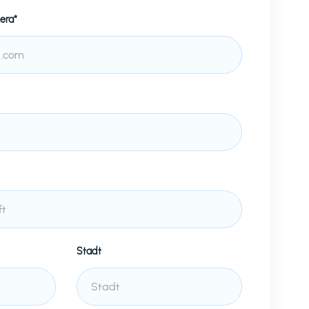
era*
Stadt