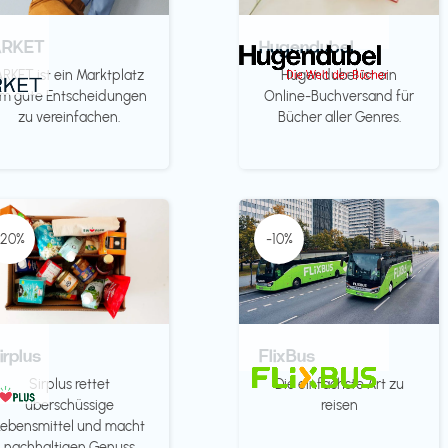
ARKET
Hugendubel
ARKET ist ein Marktplatz
Hugendubel ist ein
m gute Entscheidungen
Online-Buchversand für
zu vereinfachen.
Bücher aller Genres.
-20%
-10%
irplus
FlixBus
Sirplus rettet
Die einfachste Art zu
überschüssige
reisen
Lebensmittel und macht
nachhaltigen Genuss