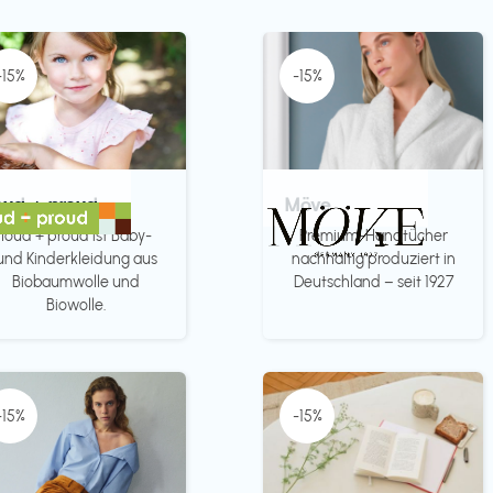
-15%
-15%
oud + proud
Möve
loud + proud ist Baby-
Premium-Handtücher
und Kinderkleidung aus
nachhaltig produziert in
Biobaumwolle und
Deutschland – seit 1927
Biowolle.
-15%
-15%