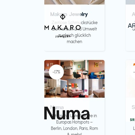
Makaro Jewelry
Zeitlose Schmuckstücke
die Mensch und Umwelt
u
zugleich glücklich
machen
-17%
Numa
S
Stylische Unterkünfte in
Europas Hotspots –
Berlin, London, Paris, Rom
& mehr!