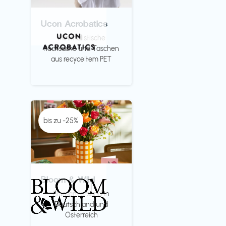
Ucon Acrobatics
Minimalistische
Rücksäcke und Taschen
aus recyceltem PET
bis zu -25%
Bloom & Wild
Blumenversand in
Deutschland und
Österreich