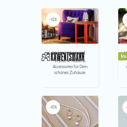
-15%
KAWENTSMANN
l
Stylische Möbel &
Accessoires für Dein
schönes Zuhause.
-15%