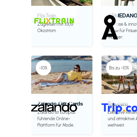
FlixTrain
ARMEDANG
Zugreisen mit 100%
Zeitlose & inno
Ökostrom
Mode für Fraue
Männer.
-10%
Bis zu -10%
Zalando Gift Cards
Trip.com
Zalando ist Europas
Exklusive Reise
führende Online-
und attraktive
Plattform für Mode.
weltweit.