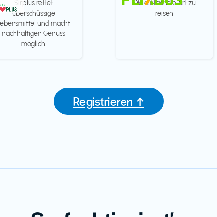
Sirplus rettet
Die einfachste Art zu
überschüssige
reisen
Lebensmittel und macht
nachhaltigen Genuss
möglich.
Registrieren ↑