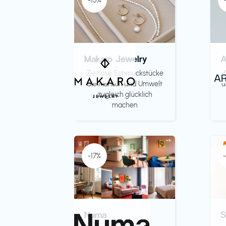
-15%
Makaro Jewelry
Zeitlose Schmuckstücke
die Mensch und Umwelt
u
zugleich glücklich
machen
-17%
Numa
S