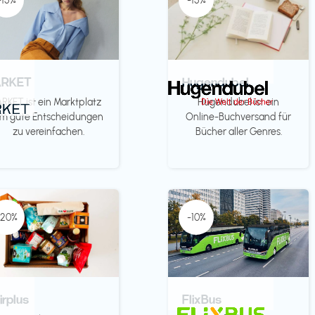
-15%
-15%
ARKET
Hugendubel
ARKET ist ein Marktplatz
Hugendubel ist ein
m gute Entscheidungen
Online-Buchversand für
zu vereinfachen.
Bücher aller Genres.
-20%
-10%
irplus
FlixBus