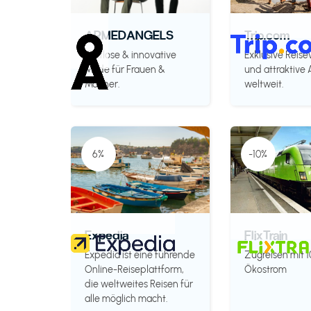
ARMEDANGELS
Trip.com
Zeitlose & innovative
Exklusive Reise
Mode für Frauen &
und attraktive
Männer.
weltweit.
6%
-10%
Expedia
FlixTrain
Expedia ist eine führende
Zugreisen mit 
Online-Reiseplattform,
Ökostrom
die weltweites Reisen für
alle möglich macht.