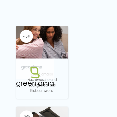
-15%
greenjama
greenjama ist
Nachtwäsche und
Loungewear aus
Biobaumwolle.