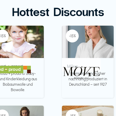
Hottest Discounts
-15%
-15%
oud + proud
Möve
loud + proud ist Baby-
Premium-Handtücher
und Kinderkleidung aus
nachhaltig produziert in
Biobaumwolle und
Deutschland – seit 1927
Biowolle.