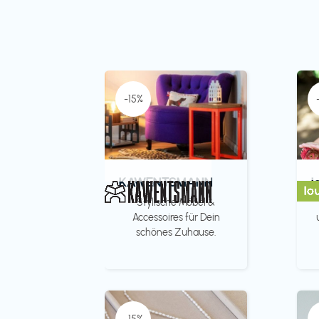
-15%
KAWENTSMANN
l
Stylische Möbel &
Accessoires für Dein
schönes Zuhause.