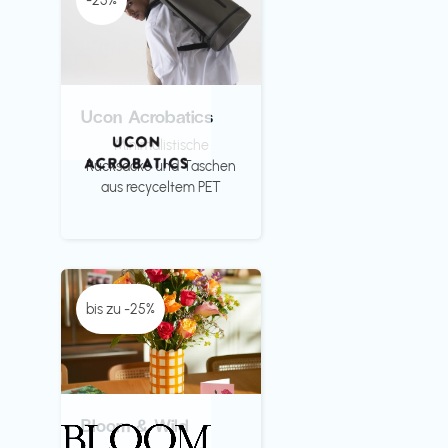
-25%
Ucon Acrobatics
Minimalistische
Rücksäcke und Taschen
aus recyceltem PET
bis zu -25%
Bloom & Wild