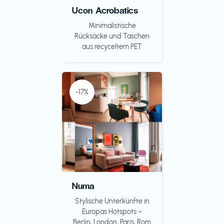
Ucon Acrobatics
Minimalistische
Rücksäcke und Taschen
aus recyceltem PET
-17%
Numa
Stylische Unterkünfte in
Europas Hotspots –
Berlin, London, Paris, Rom