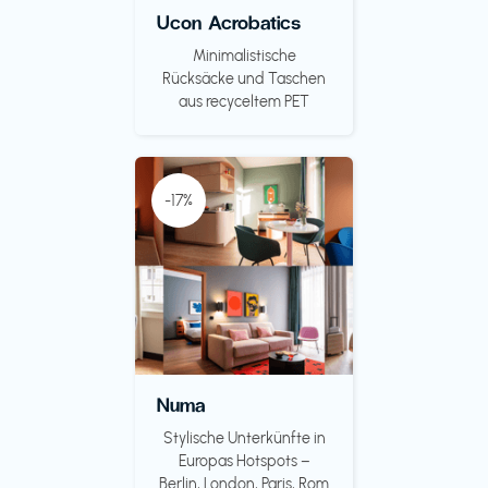
Ucon Acrobatics
Minimalistische
Rücksäcke und Taschen
aus recyceltem PET
-17%
Numa
Stylische Unterkünfte in
Europas Hotspots –
Berlin, London, Paris, Rom