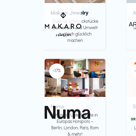
Makaro Jewelry
Zeitlose Schmuckstücke
die Mensch und Umwelt
u
zugleich glücklich
machen
-17%
Numa
S
Stylische Unterkünfte in
Europas Hotspots –
Berlin, London, Paris, Rom
& mehr!