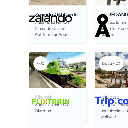
Zalando Gift Cards
ARMEDANG
Zalando ist Europas
Zeitlose & inno
führende Online-
Mode für Fraue
Plattform für Mode.
Männer.
-10%
Bis zu -10%
FlixTrain
Trip.com
Zugreisen mit 100%
Exklusive Reise
Ökostrom
und attraktive
weltweit.