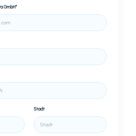
ra GmbH*
Stadt