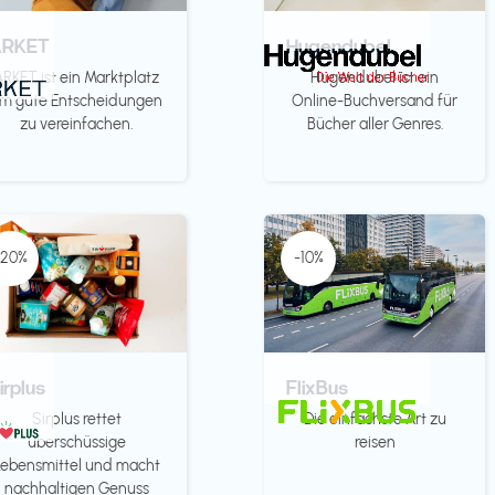
ARKET
Hugendubel
ARKET ist ein Marktplatz
Hugendubel ist ein
m gute Entscheidungen
Online-Buchversand für
zu vereinfachen.
Bücher aller Genres.
-20%
-10%
irplus
FlixBus
Sirplus rettet
Die einfachste Art zu
überschüssige
reisen
Lebensmittel und macht
nachhaltigen Genuss