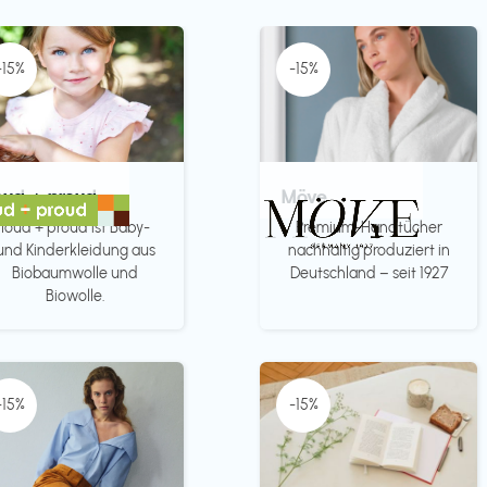
-15%
-15%
oud + proud
Möve
loud + proud ist Baby-
Premium-Handtücher
und Kinderkleidung aus
nachhaltig produziert in
Biobaumwolle und
Deutschland – seit 1927
Biowolle.
-15%
-15%