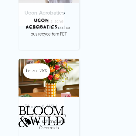
Ucon Acrobatics
Minimalistische
Rücksäcke und Taschen
aus recyceltem PET
bis zu -25%
Bloom & Wild
Blumenversand in
Deutschland und
Österreich