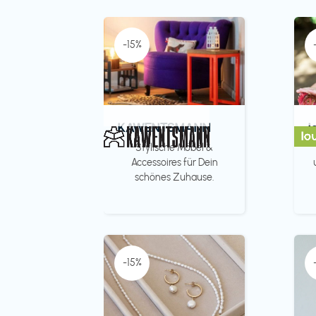
-15%
KAWENTSMANN
l
Stylische Möbel &
Accessoires für Dein
schönes Zuhause.
-15%