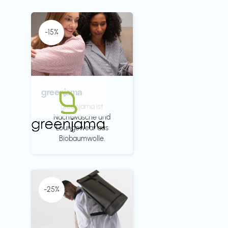
-15%
greenjama
greenjama ist
Nachtwäsche und
Loungewear aus
Biobaumwolle.
-25%