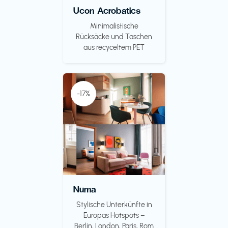
Ucon Acrobatics
Minimalistische
Rücksäcke und Taschen
aus recyceltem PET
-17%
Numa
Stylische Unterkünfte in
Europas Hotspots –
Berlin, London, Paris, Rom