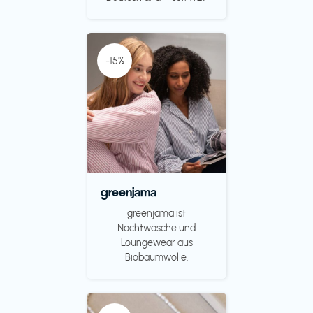
-15%
greenjama
greenjama ist
Nachtwäsche und
Loungewear aus
Biobaumwolle.