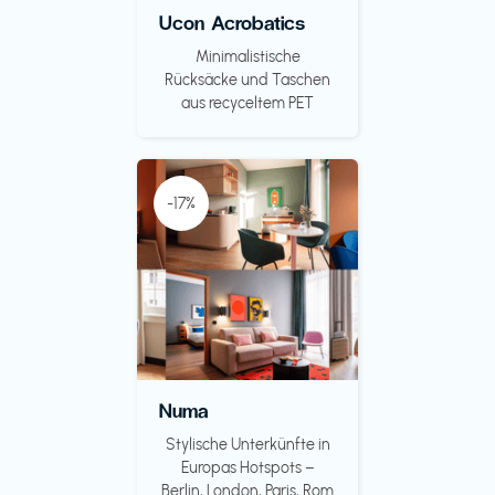
Ucon Acrobatics
Minimalistische
Rücksäcke und Taschen
aus recyceltem PET
-17%
Numa
Stylische Unterkünfte in
Europas Hotspots –
Berlin, London, Paris, Rom