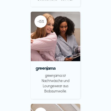
-15%
greenjama
greenjama ist
Nachtwäsche und
Loungewear aus
Biobaumwolle.