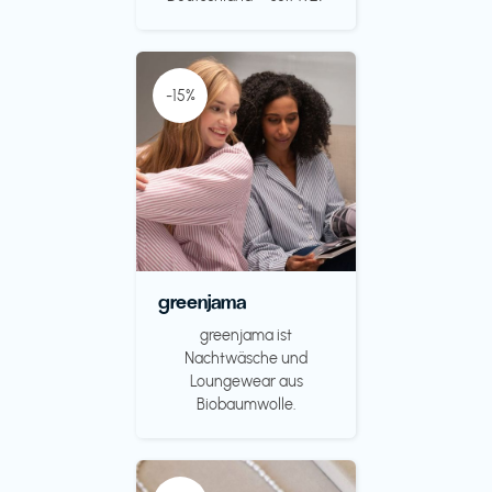
-15%
greenjama
greenjama ist
Nachtwäsche und
Loungewear aus
Biobaumwolle.