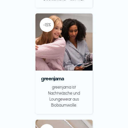
-15%
greenjama
greenjama ist
Nachtwäsche und
Loungewear aus
Biobaumwolle.