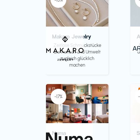
-15%
Makaro Jewelry
Zeitlose Schmuckstücke
die Mensch und Umwelt
u
zugleich glücklich
machen
-17%
Numa
S