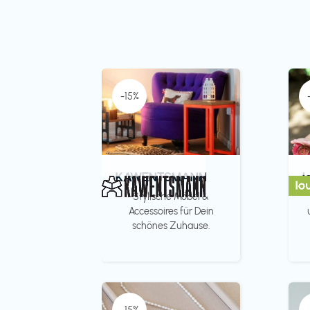
-15%
KAWENTSMANN
l
Stylische Möbel &
Accessoires für Dein
schönes Zuhause.