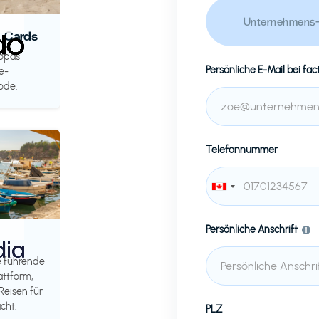
Unternehmens-
t Cards
ropas
Persönliche E-Mail bei
fac
e-
ode.
Telefonnummer
Persönliche Anschrift
e führende
attform,
Reisen für
cht.
PLZ