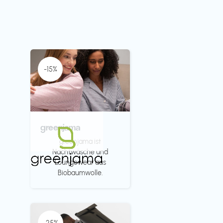
-15%
greenjama
greenjama ist
Nachtwäsche und
Loungewear aus
Biobaumwolle.