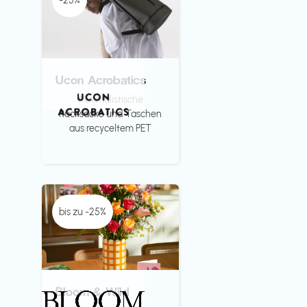
-25%
Ucon Acrobatics
Minimalistische
Rücksäcke und Taschen
aus recyceltem PET
bis zu -25%
Bloom & Wild