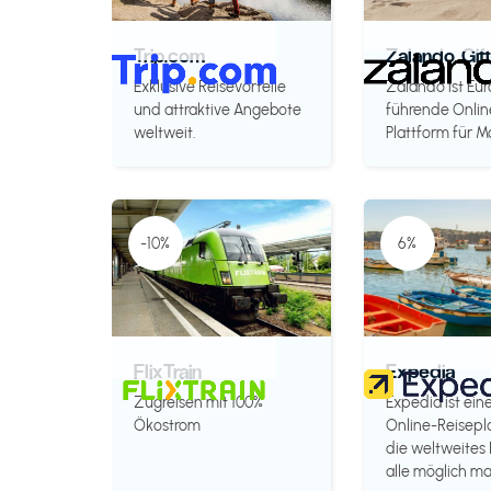
Trip.com
Zalando Gif
Exklusive Reisevorteile
Zalando ist Eu
und attraktive Angebote
führende Onlin
weltweit.
Plattform für M
-10%
6%
FlixTrain
Expedia
Zugreisen mit 100%
Expedia ist ein
Ökostrom
Online-Reisepl
die weltweites 
alle möglich ma