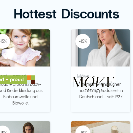
Hottest Discounts
-15%
-15%
oud + proud
Möve
loud + proud ist Baby-
Premium-Handtücher
und Kinderkleidung aus
nachhaltig produziert in
Biobaumwolle und
Deutschland – seit 1927
Biowolle.