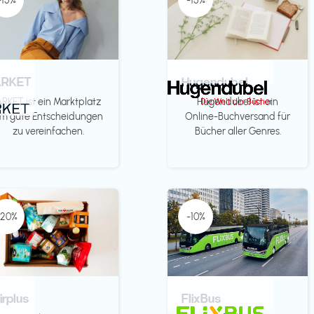
-15%
-15%
ARKET
Hugendubel
ARKET ist ein Marktplatz
Hugendubel ist ein
m gute Entscheidungen
Online-Buchversand für
zu vereinfachen.
Bücher aller Genres.
-20%
-10%
irplus
FlixBus