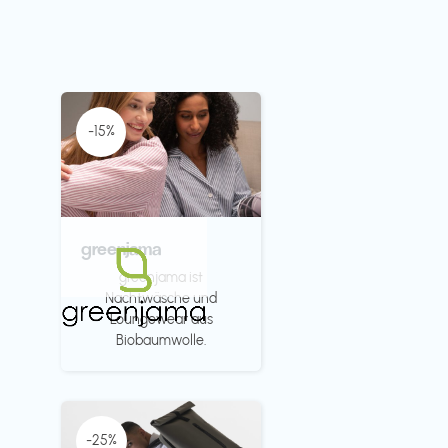
-15%
greenjama
greenjama ist
Nachtwäsche und
Loungewear aus
Biobaumwolle.
-25%