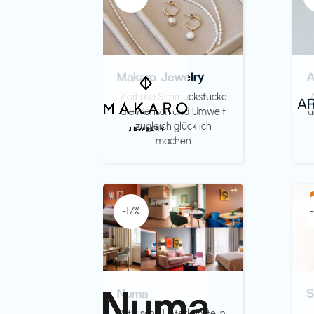
Makaro Jewelry
Zeitlose Schmuckstücke
die Mensch und Umwelt
u
zugleich glücklich
machen
-17%
Numa
S
Stylische Unterkünfte in