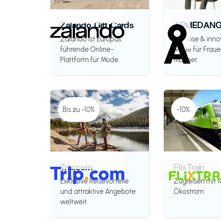
Zalando Gift Cards
ARMEDANG
Zalando ist Europas
Zeitlose & inno
führende Online-
Mode für Fraue
Plattform für Mode.
Männer.
Bis zu -10%
-10%
Trip.com
FlixTrain
Exklusive Reisevorteile
Zugreisen mit 
und attraktive Angebote
Ökostrom
weltweit.