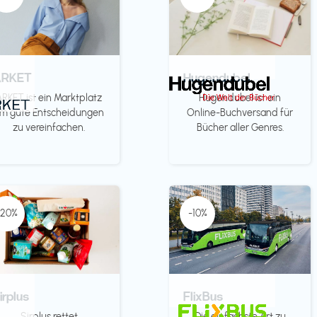
ARKET
Hugendubel
ARKET ist ein Marktplatz
Hugendubel ist ein
m gute Entscheidungen
Online-Buchversand für
zu vereinfachen.
Bücher aller Genres.
-20%
-10%
irplus
FlixBus
Sirplus rettet
Die einfachste Art zu