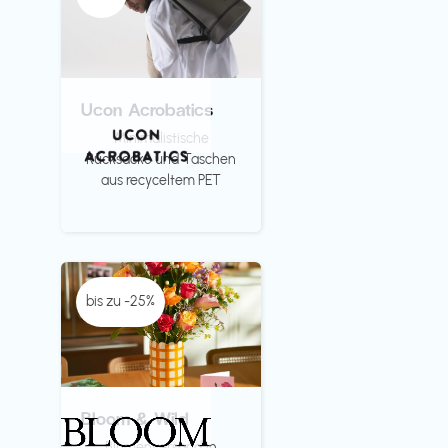
Ucon Acrobatics
Minimalistische
Rücksäcke und Taschen
aus recyceltem PET
bis zu -25%
Bloom & Wild
Blumenversand in