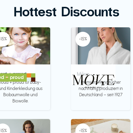
Hottest Discounts
-15%
-15%
oud + proud
Möve
loud + proud ist Baby-
Premium-Handtücher
und Kinderkleidung aus
nachhaltig produziert in
Biobaumwolle und
Deutschland – seit 1927
Biowolle.
-15%
-15%