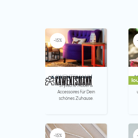
-15%
KAWENTSMANN
l
Stylische Möbel &
Accessoires für Dein
schönes Zuhause.
-15%