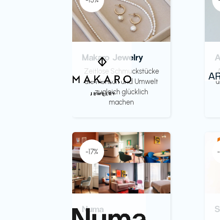
-15%
Makaro Jewelry
Zeitlose Schmuckstücke
die Mensch und Umwelt
u
zugleich glücklich
machen
-17%
Numa
S