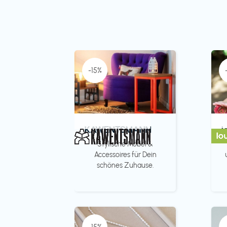
-15%
KAWENTSMANN
l
Stylische Möbel &
Accessoires für Dein
schönes Zuhause.