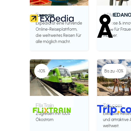
Expedia
ARMEDANG
Expedia ist eine führende
Zeitlose & inno
Online-Reiseplattform,
Mode für Fraue
die weltweites Reisen für
Männer.
alle möglich macht.
-10%
Bis zu -10%
FlixTrain
Trip.com
Zugreisen mit 100%
Exklusive Reise
Ökostrom
und attraktive
weltweit.