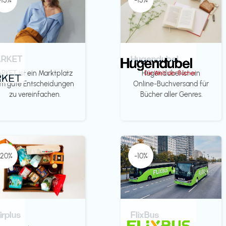
-15%
-15%
ARKET
Hugendubel
ARKET ist ein Marktplatz
Hugendubel ist ein
m gute Entscheidungen
Online-Buchversand für
zu vereinfachen.
Bücher aller Genres.
-20%
-10%
irplus
FlixBus