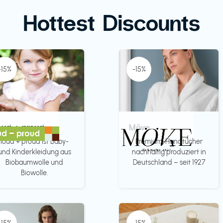
Hottest Discounts
-15%
-15%
oud + proud
Möve
loud + proud ist Baby-
Premium-Handtücher
und Kinderkleidung aus
nachhaltig produziert in
Biobaumwolle und
Deutschland – seit 1927
Biowolle.