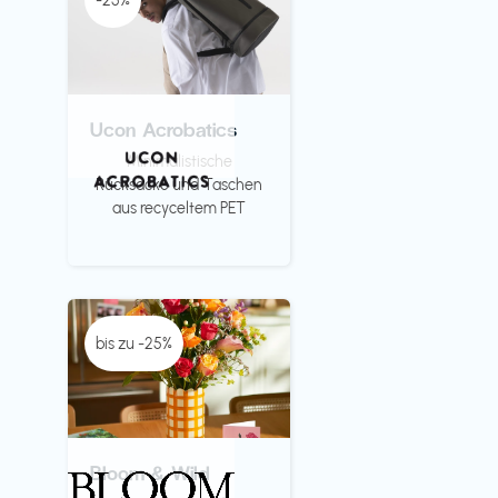
-25%
Ucon Acrobatics
Minimalistische
Rücksäcke und Taschen
aus recyceltem PET
bis zu -25%
Bloom & Wild