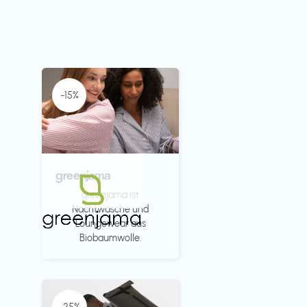
-15%
greenjama
greenjama ist
Nachtwäsche und
Loungewear aus
Biobaumwolle.