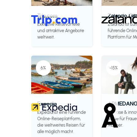
Trip.com
Zalando Gif
Exklusive Reisevorteile
Zalando ist Eu
und attraktive Angebote
führende Onlin
weltweit.
Plattform für M
6%
-15%
Expedia
ARMEDANG
Expedia ist eine führende
Zeitlose & inno
Online-Reiseplattform,
Mode für Fraue
die weltweites Reisen für
Männer.
alle möglich macht.