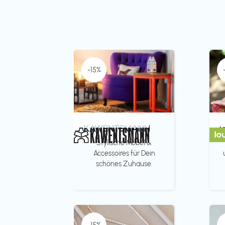
-15%
KAWENTSMANN
l
Stylische Möbel &
Accessoires für Dein
schönes Zuhause.