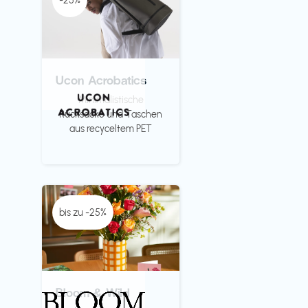
-25%
Ucon Acrobatics
Minimalistische
Rücksäcke und Taschen
aus recyceltem PET
bis zu -25%
Bloom & Wild