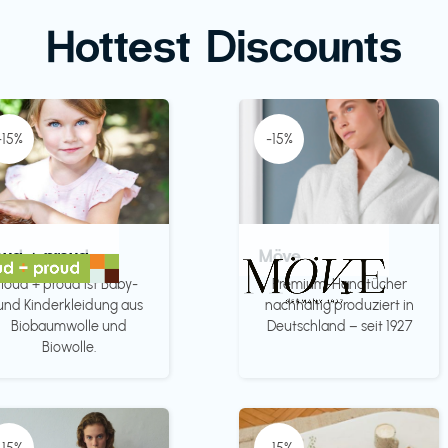
Hottest Discounts
-15%
-15%
oud + proud
Möve
loud + proud ist Baby-
Premium-Handtücher
und Kinderkleidung aus
nachhaltig produziert in
Biobaumwolle und
Deutschland – seit 1927
Biowolle.