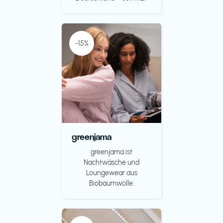
-15%
greenjama
greenjama ist
Nachtwäsche und
Loungewear aus
Biobaumwolle.