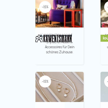
-15%
KAWENTSMANN
l
Stylische Möbel &
Accessoires für Dein
schönes Zuhause.
-15%