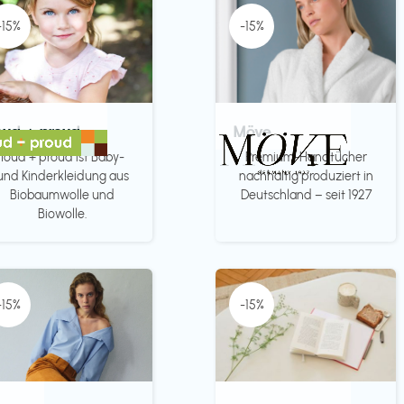
-15%
-15%
oud + proud
Möve
loud + proud ist Baby-
Premium-Handtücher
und Kinderkleidung aus
nachhaltig produziert in
Biobaumwolle und
Deutschland – seit 1927
Biowolle.
-15%
-15%