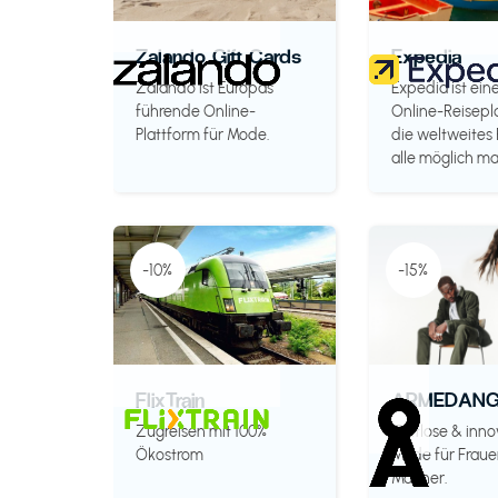
Zalando Gift Cards
Expedia
Zalando ist Europas
Expedia ist ein
führende Online-
Online-Reisepl
Plattform für Mode.
die weltweites 
alle möglich ma
-10%
-15%
FlixTrain
ARMEDANG
Zugreisen mit 100%
Zeitlose & inno
Ökostrom
Mode für Fraue
Männer.