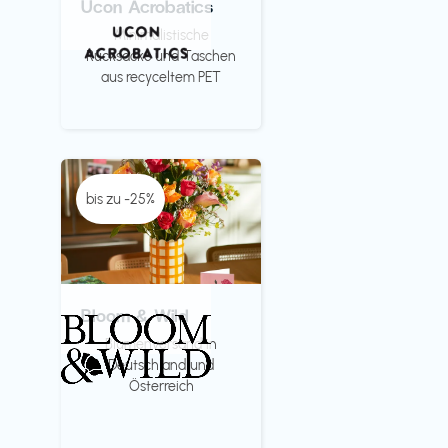
Ucon Acrobatics
Minimalistische
Rücksäcke und Taschen
aus recyceltem PET
bis zu -25%
Bloom & Wild
Blumenversand in
Deutschland und
Österreich