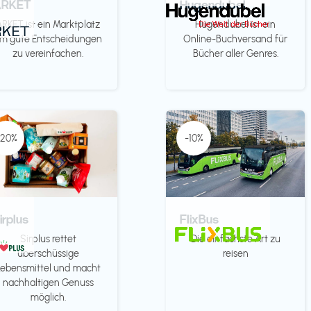
ARKET
Hugendubel
ARKET ist ein Marktplatz
Hugendubel ist ein
m gute Entscheidungen
Online-Buchversand für
zu vereinfachen.
Bücher aller Genres.
-20%
-10%
irplus
FlixBus
Sirplus rettet
Die einfachste Art zu
überschüssige
reisen
Lebensmittel und macht
nachhaltigen Genuss
möglich.