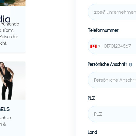
e führende
attform,
Telefonnummer
Reisen für
cht.
Persönliche Anschrift
PLZ
ELS
vative
n &
Land