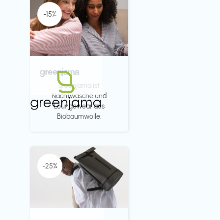
-15%
greenjama
greenjama ist
Nachtwäsche und
Loungewear aus
Biobaumwolle.
-25%