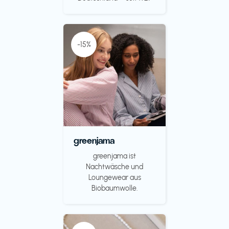
-15%
greenjama
greenjama ist
Nachtwäsche und
Loungewear aus
Biobaumwolle.